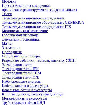
Молотки
Прессы механические ручные
прочие электроинструменты, средства защиты
Тиски
Телекоммуникационное оборудование
Телекоммуникационное оборудование GENERICA
Телекоммуникационное оборудование ITK
Молниезащита и заземление
Головка молниеотвода
Держатели проводника
Мачта
Заземление
Проводники
Сопутствующие товары
Разрядные счётчики, тестеры, магнето, УЗИП
Электродвигатели
Электродвигатели IEK
Электродвигатели TDM
Электродвигатели ONI
Кабеленесущие системы
Кабель-каналы и аксессуары
Кабельные лотки и аксессуары
Клипсы, дюбели, аксессуары для труб
Металлорукав и аксессуары
Труба гладкая гибкая ПНД