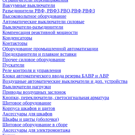
Вакуумные выключатели
Разъединители РВФ, РВФЗ,РВО,РВФ,РВФЗ
Высоковольтное оборудование
Автоматические выключатели cиловые
Выключатели-разъединители
Компенсация реактивной мощности
Конденсаторы
Контакторы
Оборудование промышленной автоматизации
Предохранители и плавкие вставки
Прочее силовое оборудование
Пускатели
Реле контроля и управления
Блоки автоматического ввода резерва БАВР и АВР
Воздушные автоматические выключатели и доп. устройства
Выключатели нагрузки
Приводы воздушных заслонок
Кнопки, переключатели, светосигнальная арматура
Щитовое оборудование
Корпуса шкафов и щитов
Аксессуары для шкафов
Шкафы и щиты (оболочки)
Щитовое оборудование в сборе
Аксессуары для электромонтажа