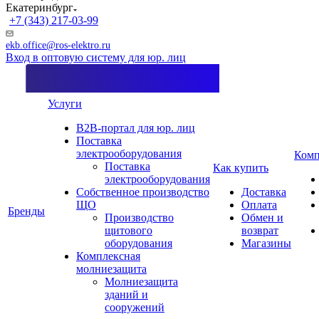
Екатеринбург
+7 (343) 217-03-99
ekb.office@ros-elektro.ru
Вход в оптовую систему для юр. лиц
Услуги
B2B-портал для юр. лиц
Поставка
электрооборудования
Комп
Поставка
Как купить
электрооборудования
Собственное производство
Доставка
ЩО
Оплата
Бренды
Производство
Обмен и
щитового
возврат
оборудования
Магазины
Комплексная
молниезащита
Молниезащита
зданий и
сооружений