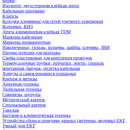
Бирки
Изолента, двухстороняя клейкая лента
Кабельные протяжки
Клипсы
Колодки клеммные для сетей уличного освещения
Колпачки, КИЗ
Лента алюминиевая клейкая TDM
Маркеры кабельные
Маркеры перманентные
Наконечники, гильзы, разъемы, шайбы, клеммы, ЗВИ
Прочие изделия для монтажа
Скобы пластиковые для крепления проводов
Термоусадочные трубки, перчатки, ленты, спираль
монтажная, бандаж, оплетка кабельная
Хомуты и самоклеющиеся площадки
Крепеж и метизы
Анкерная техника
Дюбельная техника
Саморезы, шурупы
Метрический крепеж
Специальный крепеж
Такелаж
Бытовая и климатическая техника
Устройства сбора и передачи данных (антенны, модемы) EKF
Умный дом EKF