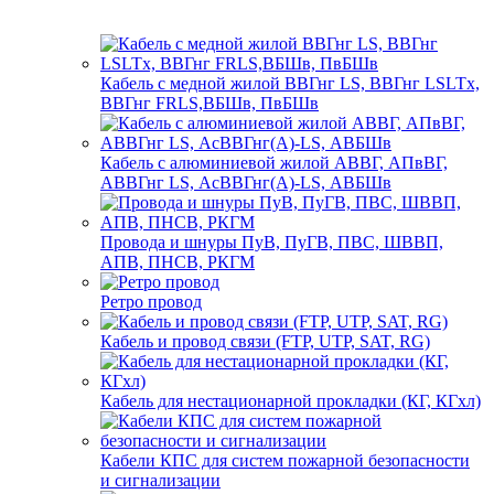
Кабель с медной жилой ВВГнг LS, ВВГнг LSLTx,
ВВГнг FRLS,ВБШв, ПвБШв
Кабель с алюминиевой жилой АВВГ, АПвВГ,
АВВГнг LS, АсВВГнг(А)-LS, АВБШв
Провода и шнуры ПуВ, ПуГВ, ПВС, ШВВП,
АПВ, ПНСВ, РКГМ
Ретро провод
Кабель и провод связи (FTP, UTP, SAT, RG)
Кабель для нестационарной прокладки (КГ, КГхл)
Кабели КПС для систем пожарной безопасности
и сигнализации