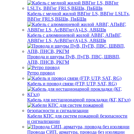
Кабель с медной жилой ВВГнг LS, ВВГнг LSLTx,
ВВГнг FRLS,ВБШв, ПвБШв
Кабель с алюминиевой жилой АВВГ, АПвВГ,
АВВГнг LS, АсВВГнг(А)-LS, АВБШв
Провода и шнуры ПуВ, ПуГВ, ПВС, ШВВП,
АПВ, ПНСВ, РКГМ
Ретро провод
Кабель и провод связи (FTP, UTP, SAT, RG)
Кабель для нестационарной прокладки (КГ, КГхл)
Кабели КПС для систем пожарной безопасности
и сигнализации
Провода СИП, арматура, провода без изоляции