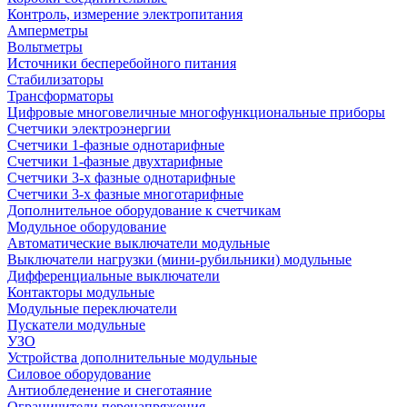
Контроль, измерение электропитания
Амперметры
Вольтметры
Источники бесперебойного питания
Стабилизаторы
Трансформаторы
Цифровые многовеличные многофункциональные приборы
Счетчики электроэнергии
Счетчики 1-фазные однотарифные
Счетчики 1-фазные двухтарифные
Счетчики 3-х фазные однотарифные
Счетчики 3-х фазные многотарифные
Дополнительное оборудование к счетчикам
Модульное оборудование
Автоматические выключатели модульные
Выключатели нагрузки (мини-рубильники) модульные
Дифференциальные выключатели
Контакторы модульные
Модульные переключатели
Пускатели модульные
УЗО
Устройства дополнительные модульные
Силовое оборудование
Антиобледенение и снеготаяние
Ограничители перенапряжения