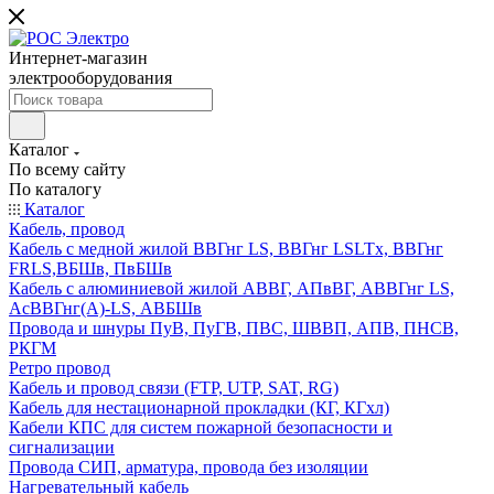
Интернет-магазин
электрооборудования
Каталог
По всему сайту
По каталогу
Каталог
Кабель, провод
Кабель с медной жилой ВВГнг LS, ВВГнг LSLTx, ВВГнг
FRLS,ВБШв, ПвБШв
Кабель с алюминиевой жилой АВВГ, АПвВГ, АВВГнг LS,
АсВВГнг(А)-LS, АВБШв
Провода и шнуры ПуВ, ПуГВ, ПВС, ШВВП, АПВ, ПНСВ,
РКГМ
Ретро провод
Кабель и провод связи (FTP, UTP, SAT, RG)
Кабель для нестационарной прокладки (КГ, КГхл)
Кабели КПС для систем пожарной безопасности и
сигнализации
Провода СИП, арматура, провода без изоляции
Нагревательный кабель