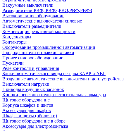
Вакуумные выключатели
Разъединители РВФ, РВФЗ,РВО,РВФ,РВФЗ
Высоковольтное оборудование
Автоматические выключатели cиловые
Выключатели-разъединители
Компенсация реактивной мощности
Конденсаторы
Контакторы
Оборудование промышленной автоматизации
Предохранители и плавкие вставки
Прочее силовое оборудование
Пускатели
Реле контроля и управления
Блоки автоматического ввода резерва БАВР и АВР
Воздушные автоматические выключатели и доп. устройства
Выключатели нагрузки
Приводы воздушных заслонок
Кнопки, переключатели, светосигнальная арматура
Щитовое оборудование
Корпуса шкафов и щитов
Аксессуары для шкафов
Шкафы и щиты (оболочки)
Щитовое оборудование в сборе
Аксессуары для электромонтажа