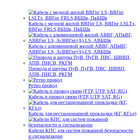
Кабель с медной жилой ВВГнг LS, ВВГнг LSLTx,
ВВГнг FRLS,ВБШв, ПвБШв
Кабель с алюминиевой жилой АВВГ, АПвВГ,
АВВГнг LS, АсВВГнг(А)-LS, АВБШв
Провода и шнуры ПуВ, ПуГВ, ПВС, ШВВП,
АПВ, ПНСВ, РКГМ
Ретро провод
Кабель и провод связи (FTP, UTP, SAT, RG)
Кабель для нестационарной прокладки (КГ, КГхл)
Кабели КПС для систем пожарной безопасности
и сигнализации