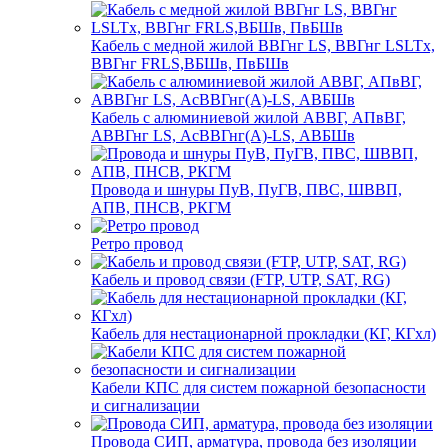
Кабель с медной жилой ВВГнг LS, ВВГнг LSLTx,
ВВГнг FRLS,ВБШв, ПвБШв
Кабель с алюминиевой жилой АВВГ, АПвВГ,
АВВГнг LS, АсВВГнг(А)-LS, АВБШв
Провода и шнуры ПуВ, ПуГВ, ПВС, ШВВП,
АПВ, ПНСВ, РКГМ
Ретро провод
Кабель и провод связи (FTP, UTP, SAT, RG)
Кабель для нестационарной прокладки (КГ, КГхл)
Кабели КПС для систем пожарной безопасности
и сигнализации
Провода СИП, арматура, провода без изоляции