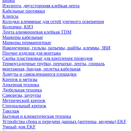
Бирки
Изолента, двухстороняя клейкая лента
Кабельные протяжки
Клипсы
Колодки клеммные для сетей уличного освещения
Колпачки, КИЗ
Лента алюминиевая клейкая TDM
Маркеры кабельные
Маркеры перманентные
Наконечники, гильзы, разъемы, шайбы, клеммы, ЗВИ
Прочие изделия для монтажа
Скобы пластиковые для крепления проводов
Термоусадочные трубки, перчатки, ленты, спираль
монтажная, бандаж, оплетка кабельная
Хомуты и самоклеющиеся площадки
Крепеж и метизы
Анкерная техника
Дюбельная техника
Саморезы, шурупы
Метрический крепеж
Специальный крепеж
Такелаж
Бытовая и климатическая техника
Устройства сбора и передачи данных (антенны, модемы) EKF
Умный дом EKF