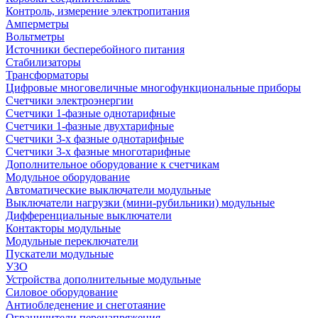
Контроль, измерение электропитания
Амперметры
Вольтметры
Источники бесперебойного питания
Стабилизаторы
Трансформаторы
Цифровые многовеличные многофункциональные приборы
Счетчики электроэнергии
Счетчики 1-фазные однотарифные
Счетчики 1-фазные двухтарифные
Счетчики 3-х фазные однотарифные
Счетчики 3-х фазные многотарифные
Дополнительное оборудование к счетчикам
Модульное оборудование
Автоматические выключатели модульные
Выключатели нагрузки (мини-рубильники) модульные
Дифференциальные выключатели
Контакторы модульные
Модульные переключатели
Пускатели модульные
УЗО
Устройства дополнительные модульные
Силовое оборудование
Антиобледенение и снеготаяние
Ограничители перенапряжения