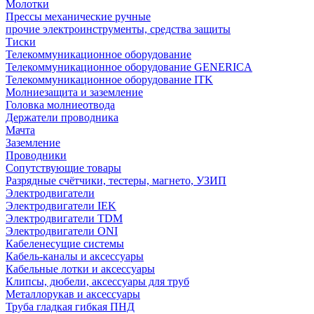
Молотки
Прессы механические ручные
прочие электроинструменты, средства защиты
Тиски
Телекоммуникационное оборудование
Телекоммуникационное оборудование GENERICA
Телекоммуникационное оборудование ITK
Молниезащита и заземление
Головка молниеотвода
Держатели проводника
Мачта
Заземление
Проводники
Сопутствующие товары
Разрядные счётчики, тестеры, магнето, УЗИП
Электродвигатели
Электродвигатели IEK
Электродвигатели TDM
Электродвигатели ONI
Кабеленесущие системы
Кабель-каналы и аксессуары
Кабельные лотки и аксессуары
Клипсы, дюбели, аксессуары для труб
Металлорукав и аксессуары
Труба гладкая гибкая ПНД