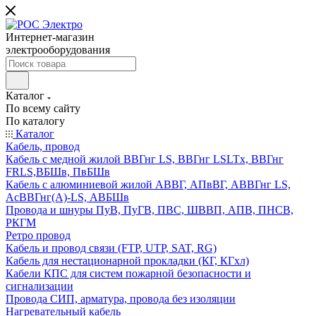
Интернет-магазин
электрооборудования
Каталог
По всему сайту
По каталогу
Каталог
Кабель, провод
Кабель с медной жилой ВВГнг LS, ВВГнг LSLTx, ВВГнг
FRLS,ВБШв, ПвБШв
Кабель с алюминиевой жилой АВВГ, АПвВГ, АВВГнг LS,
АсВВГнг(А)-LS, АВБШв
Провода и шнуры ПуВ, ПуГВ, ПВС, ШВВП, АПВ, ПНСВ,
РКГМ
Ретро провод
Кабель и провод связи (FTP, UTP, SAT, RG)
Кабель для нестационарной прокладки (КГ, КГхл)
Кабели КПС для систем пожарной безопасности и
сигнализации
Провода СИП, арматура, провода без изоляции
Нагревательный кабель