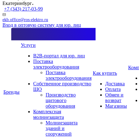
Екатеринбург
+7 (343) 217-03-99
ekb.office@ros-elektro.ru
Вход в оптовую систему для юр. лиц
Услуги
B2B-портал для юр. лиц
Поставка
электрооборудования
Комп
Поставка
Как купить
электрооборудования
Собственное производство
Доставка
ЩО
Оплата
Бренды
Производство
Обмен и
щитового
возврат
оборудования
Магазины
Комплексная
молниезащита
Молниезащита
зданий и
сооружений