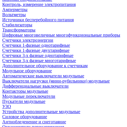
Контроль, измерение электропитания
Амперметры
Вольтметры
Источники бесперебойного питания
Стабилизаторы
Трансформаторы
Цифровые многовеличные многофункциональные приборы
Счетчики электроэнергии
Счетчики 1-фазные однотарифные
Счетчики 1-фазные двухтарифные
Счетчики 3-х фазные однотарифные
Счетчики 3-х фазные многотарифные
Дополнительное оборудование к счетчикам
Модульное оборудование
Автоматические выключатели модульные
Выключатели нагрузки (мини-рубильники) модульные
Дифференциальные выключатели
Контакторы модульные
Модульные переключатели
Пускатели модульные
УЗО
Устройства дополнительные модульные
Силовое оборудование
Антиобледенение и снеготаяние
Ограничители перенапряжения