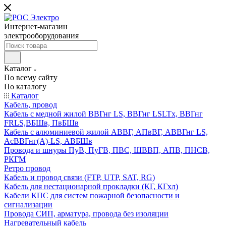
Интернет-магазин
электрооборудования
Каталог
По всему сайту
По каталогу
Каталог
Кабель, провод
Кабель с медной жилой ВВГнг LS, ВВГнг LSLTx, ВВГнг
FRLS,ВБШв, ПвБШв
Кабель с алюминиевой жилой АВВГ, АПвВГ, АВВГнг LS,
АсВВГнг(А)-LS, АВБШв
Провода и шнуры ПуВ, ПуГВ, ПВС, ШВВП, АПВ, ПНСВ,
РКГМ
Ретро провод
Кабель и провод связи (FTP, UTP, SAT, RG)
Кабель для нестационарной прокладки (КГ, КГхл)
Кабели КПС для систем пожарной безопасности и
сигнализации
Провода СИП, арматура, провода без изоляции
Нагревательный кабель