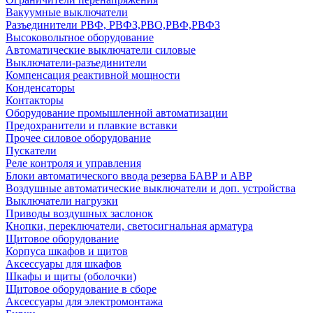
Вакуумные выключатели
Разъединители РВФ, РВФЗ,РВО,РВФ,РВФЗ
Высоковольтное оборудование
Автоматические выключатели cиловые
Выключатели-разъединители
Компенсация реактивной мощности
Конденсаторы
Контакторы
Оборудование промышленной автоматизации
Предохранители и плавкие вставки
Прочее силовое оборудование
Пускатели
Реле контроля и управления
Блоки автоматического ввода резерва БАВР и АВР
Воздушные автоматические выключатели и доп. устройства
Выключатели нагрузки
Приводы воздушных заслонок
Кнопки, переключатели, светосигнальная арматура
Щитовое оборудование
Корпуса шкафов и щитов
Аксессуары для шкафов
Шкафы и щиты (оболочки)
Щитовое оборудование в сборе
Аксессуары для электромонтажа