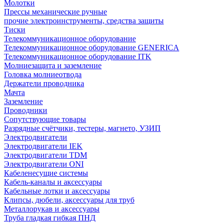
Молотки
Прессы механические ручные
прочие электроинструменты, средства защиты
Тиски
Телекоммуникационное оборудование
Телекоммуникационное оборудование GENERICA
Телекоммуникационное оборудование ITK
Молниезащита и заземление
Головка молниеотвода
Держатели проводника
Мачта
Заземление
Проводники
Сопутствующие товары
Разрядные счётчики, тестеры, магнето, УЗИП
Электродвигатели
Электродвигатели IEK
Электродвигатели TDM
Электродвигатели ONI
Кабеленесущие системы
Кабель-каналы и аксессуары
Кабельные лотки и аксессуары
Клипсы, дюбели, аксессуары для труб
Металлорукав и аксессуары
Труба гладкая гибкая ПНД