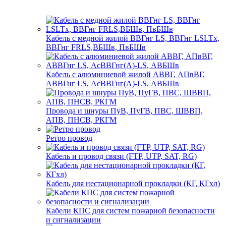
Кабель с медной жилой ВВГнг LS, ВВГнг LSLTx,
ВВГнг FRLS,ВБШв, ПвБШв
Кабель с алюминиевой жилой АВВГ, АПвВГ,
АВВГнг LS, АсВВГнг(А)-LS, АВБШв
Провода и шнуры ПуВ, ПуГВ, ПВС, ШВВП,
АПВ, ПНСВ, РКГМ
Ретро провод
Кабель и провод связи (FTP, UTP, SAT, RG)
Кабель для нестационарной прокладки (КГ, КГхл)
Кабели КПС для систем пожарной безопасности
и сигнализации