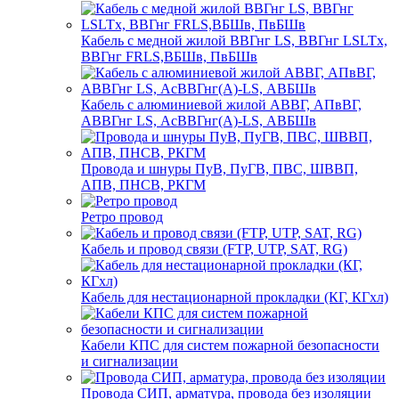
Кабель с медной жилой ВВГнг LS, ВВГнг LSLTx,
ВВГнг FRLS,ВБШв, ПвБШв
Кабель с алюминиевой жилой АВВГ, АПвВГ,
АВВГнг LS, АсВВГнг(А)-LS, АВБШв
Провода и шнуры ПуВ, ПуГВ, ПВС, ШВВП,
АПВ, ПНСВ, РКГМ
Ретро провод
Кабель и провод связи (FTP, UTP, SAT, RG)
Кабель для нестационарной прокладки (КГ, КГхл)
Кабели КПС для систем пожарной безопасности
и сигнализации
Провода СИП, арматура, провода без изоляции