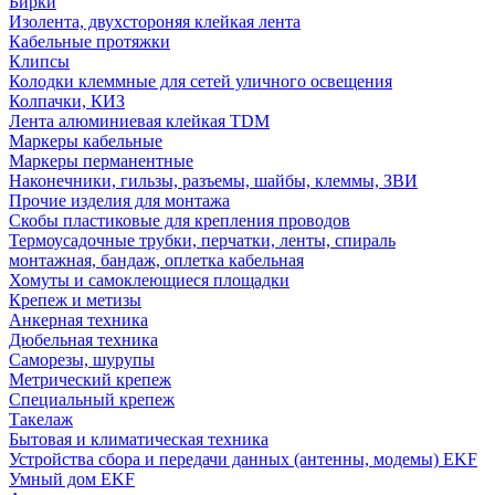
Бирки
Изолента, двухстороняя клейкая лента
Кабельные протяжки
Клипсы
Колодки клеммные для сетей уличного освещения
Колпачки, КИЗ
Лента алюминиевая клейкая TDM
Маркеры кабельные
Маркеры перманентные
Наконечники, гильзы, разъемы, шайбы, клеммы, ЗВИ
Прочие изделия для монтажа
Скобы пластиковые для крепления проводов
Термоусадочные трубки, перчатки, ленты, спираль
монтажная, бандаж, оплетка кабельная
Хомуты и самоклеющиеся площадки
Крепеж и метизы
Анкерная техника
Дюбельная техника
Саморезы, шурупы
Метрический крепеж
Специальный крепеж
Такелаж
Бытовая и климатическая техника
Устройства сбора и передачи данных (антенны, модемы) EKF
Умный дом EKF