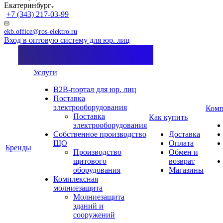
Екатеринбург
+7 (343) 217-03-99
ekb.office@ros-elektro.ru
Вход в оптовую систему для юр. лиц
Услуги
B2B-портал для юр. лиц
Поставка
электрооборудования
Комп
Поставка
Как купить
электрооборудования
Собственное производство
Доставка
ЩО
Оплата
Бренды
Производство
Обмен и
щитового
возврат
оборудования
Магазины
Комплексная
молниезащита
Молниезащита
зданий и
сооружений