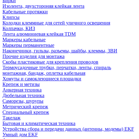
Бирки
Изолента, двухстороняя клейкая лента
Кабельные протяжки
Клипсы
Колодки клеммные для сетей уличного освещения
Колпачки, КИЗ
Лента алюминиевая клейкая TDM
Маркеры кабельные
Маркеры перманентные
Наконечники, гильзы, разъемы, шайбы, клеммы, ЗВИ
Прочие изделия для монтажа
Скобы пластиковые для крепления проводов
Термоусадочные трубки, перчатки, ленты, спираль
монтажная, бандаж, оплетка кабельная
Хомуты и самоклеющиеся площадки
Крепеж и метизы
Анкерная техника
Дюбельная техника
Саморезы, шурупы
Метрический крепеж
Специальный крепеж
Такелаж
Бытовая и климатическая техника
Устройства сбора и передачи данных (антенны, модемы) EKF
Умный дом EKF