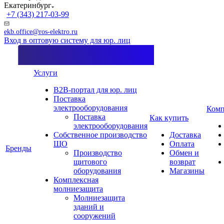
Екатеринбург
+7 (343) 217-03-99
ekb.office@ros-elektro.ru
Вход в оптовую систему для юр. лиц
Услуги
B2B-портал для юр. лиц
Поставка
электрооборудования
Комп
Поставка
Как купить
электрооборудования
Собственное производство
Доставка
ЩО
Оплата
Бренды
Производство
Обмен и
щитового
возврат
оборудования
Магазины
Комплексная
молниезащита
Молниезащита
зданий и
сооружений