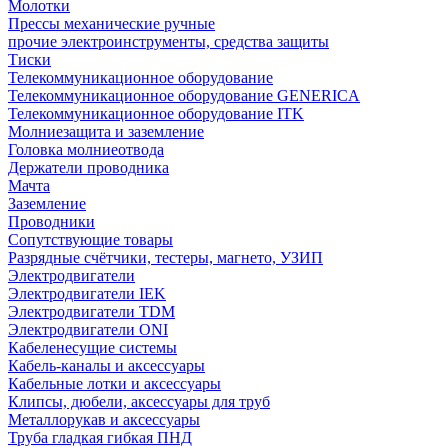
Молотки
Прессы механические ручные
прочие электроинструменты, средства защиты
Тиски
Телекоммуникационное оборудование
Телекоммуникационное оборудование GENERICA
Телекоммуникационное оборудование ITK
Молниезащита и заземление
Головка молниеотвода
Держатели проводника
Мачта
Заземление
Проводники
Сопутствующие товары
Разрядные счётчики, тестеры, магнето, УЗИП
Электродвигатели
Электродвигатели IEK
Электродвигатели TDM
Электродвигатели ONI
Кабеленесущие системы
Кабель-каналы и аксессуары
Кабельные лотки и аксессуары
Клипсы, дюбели, аксессуары для труб
Металлорукав и аксессуары
Труба гладкая гибкая ПНД