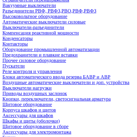
Вакуумные выключатели
Разъединители РВФ, РВФЗ,РВО,РВФ,РВФЗ
Высоковольтное оборудование
Автоматические выключатели cиловые
Выключатели-разъединители
Компенсация реактивной мощности
Конденсаторы
Контакторы
Оборудование промышленной автоматизации
Предохранители и плавкие вставки
Прочее силовое оборудование
Пускатели
Реле контроля и управления
Блоки автоматического ввода резерва БАВР и АВР
Воздушные автоматические выключатели и доп. устройства
Выключатели нагрузки
Приводы воздушных заслонок
Кнопки, переключатели, светосигнальная арматура
Щитовое оборудование
Корпуса шкафов и щитов
Аксессуары для шкафов
Шкафы и щиты (оболочки)
Щитовое оборудование в сборе
Аксессуары для электромонтажа