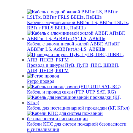
Кабель с медной жилой ВВГнг LS, ВВГнг LSLTx,
ВВГнг FRLS,ВБШв, ПвБШв
Кабель с алюминиевой жилой АВВГ, АПвВГ,
АВВГнг LS, АсВВГнг(А)-LS, АВБШв
Провода и шнуры ПуВ, ПуГВ, ПВС, ШВВП,
АПВ, ПНСВ, РКГМ
Ретро провод
Кабель и провод связи (FTP, UTP, SAT, RG)
Кабель для нестационарной прокладки (КГ, КГхл)
Кабели КПС для систем пожарной безопасности
и сигнализации