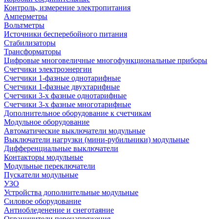
Контроль, измерение электропитания
Амперметры
Вольтметры
Источники бесперебойного питания
Стабилизаторы
Трансформаторы
Цифровые многовеличные многофункциональные приборы
Счетчики электроэнергии
Счетчики 1-фазные однотарифные
Счетчики 1-фазные двухтарифные
Счетчики 3-х фазные однотарифные
Счетчики 3-х фазные многотарифные
Дополнительное оборудование к счетчикам
Модульное оборудование
Автоматические выключатели модульные
Выключатели нагрузки (мини-рубильники) модульные
Дифференциальные выключатели
Контакторы модульные
Модульные переключатели
Пускатели модульные
УЗО
Устройства дополнительные модульные
Силовое оборудование
Антиобледенение и снеготаяние
Ограничители перенапряжения