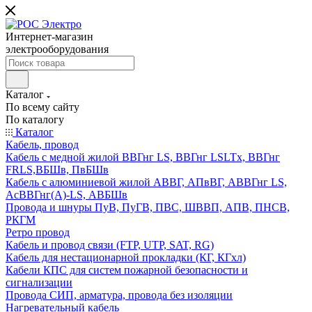
Интернет-магазин
электрооборудования
Каталог
По всему сайту
По каталогу
Каталог
Кабель, провод
Кабель с медной жилой ВВГнг LS, ВВГнг LSLTx, ВВГнг
FRLS,ВБШв, ПвБШв
Кабель с алюминиевой жилой АВВГ, АПвВГ, АВВГнг LS,
АсВВГнг(А)-LS, АВБШв
Провода и шнуры ПуВ, ПуГВ, ПВС, ШВВП, АПВ, ПНСВ,
РКГМ
Ретро провод
Кабель и провод связи (FTP, UTP, SAT, RG)
Кабель для нестационарной прокладки (КГ, КГхл)
Кабели КПС для систем пожарной безопасности и
сигнализации
Провода СИП, арматура, провода без изоляции
Нагревательный кабель