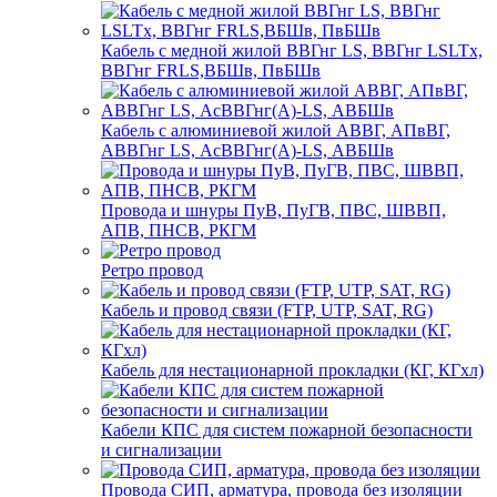
Кабель с медной жилой ВВГнг LS, ВВГнг LSLTx,
ВВГнг FRLS,ВБШв, ПвБШв
Кабель с алюминиевой жилой АВВГ, АПвВГ,
АВВГнг LS, АсВВГнг(А)-LS, АВБШв
Провода и шнуры ПуВ, ПуГВ, ПВС, ШВВП,
АПВ, ПНСВ, РКГМ
Ретро провод
Кабель и провод связи (FTP, UTP, SAT, RG)
Кабель для нестационарной прокладки (КГ, КГхл)
Кабели КПС для систем пожарной безопасности
и сигнализации
Провода СИП, арматура, провода без изоляции