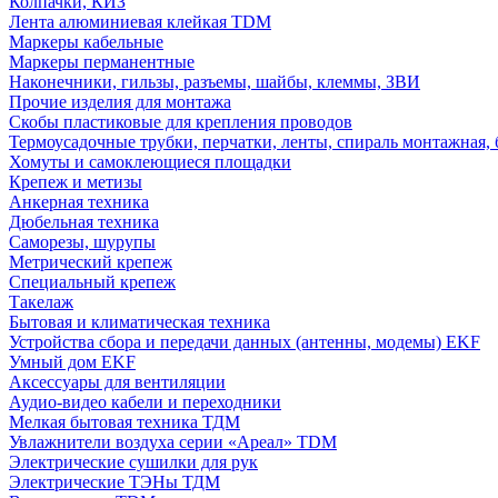
Колпачки, КИЗ
Лента алюминиевая клейкая TDM
Маркеры кабельные
Маркеры перманентные
Наконечники, гильзы, разъемы, шайбы, клеммы, ЗВИ
Прочие изделия для монтажа
Скобы пластиковые для крепления проводов
Термоусадочные трубки, перчатки, ленты, спираль монтажная, 
Хомуты и самоклеющиеся площадки
Крепеж и метизы
Анкерная техника
Дюбельная техника
Саморезы, шурупы
Метрический крепеж
Специальный крепеж
Такелаж
Бытовая и климатическая техника
Устройства сбора и передачи данных (антенны, модемы) EKF
Умный дом EKF
Аксессуары для вентиляции
Аудио-видео кабели и переходники
Мелкая бытовая техника ТДМ
Увлажнители воздуха серии «Ареал» TDM
Электрические сушилки для рук
Электрические ТЭНы ТДМ