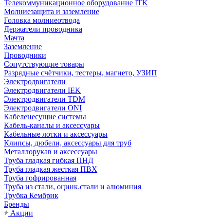
Телекоммуникационное оборудование ITK
Молниезащита и заземление
Головка молниеотвода
Держатели проводника
Мачта
Заземление
Проводники
Сопутствующие товары
Разрядные счётчики, тестеры, магнето, УЗИП
Электродвигатели
Электродвигатели IEK
Электродвигатели TDM
Электродвигатели ONI
Кабеленесущие системы
Кабель-каналы и аксессуары
Кабельные лотки и аксессуары
Клипсы, дюбели, аксессуары для труб
Металлорукав и аксессуары
Труба гладкая гибкая ПНД
Труба гладкая жесткая ПВХ
Труба гофрированная
Труба из стали, оцинк.стали и алюминия
Трубка Кембрик
Бренды
Акции