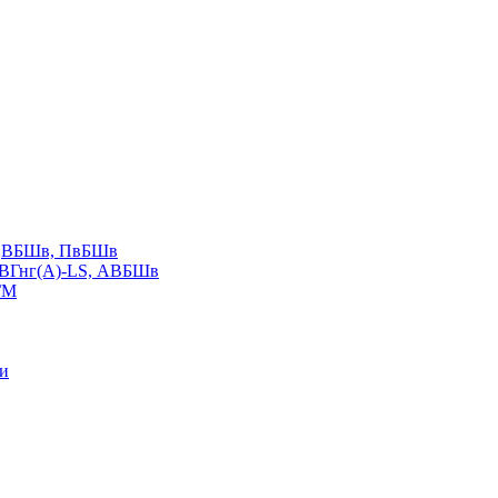
LS,ВБШв, ПвБШв
ВВГнг(А)-LS, АВБШв
ГМ
ии