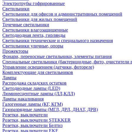
Электротрубы гофрированные
Светильники
Светильники для офисов и административных помещений
Светильники для жилых помещений
Точечные светильники
Светильники влагозащищенные
Светодиодная лента, гирлянды
Светильники технические и специального назначения
Светильники уличные, опоры
Прожекторы
Фонари, переносные светильники, элементы питания
Специальные светильники (бактерицидные, фито, очистители в
Управление освещением (датчики, фотореле)
Комплектующие для светильников
Лампы
Распродажа складских остатков
Светодиодные лампы (LED)
Люминесцентные лампы (ЛЛ,КЛЛ)
Лампы накаливания
Галогенные лампы (КГ, КГМ)
Газоразрядные лампы (МГЛ, ДРЛ, ДНАТ, ДРВ)
Розетки, выключатели
Розетки, выключатели STEKKER
Розетки, выключатели Белтиз
Розетки, выключатели EKF