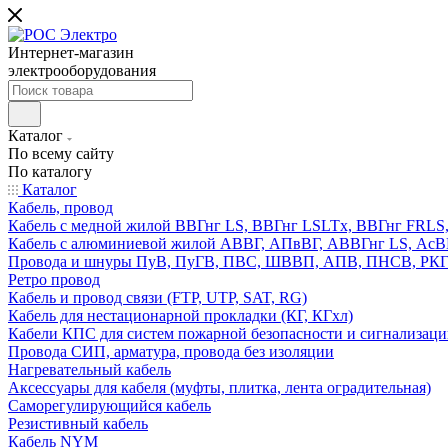
Интернет-магазин
электрооборудования
Каталог
По всему сайту
По каталогу
Каталог
Кабель, провод
Кабель с медной жилой ВВГнг LS, ВВГнг LSLTx, ВВГнг FR
Кабель с алюминиевой жилой АВВГ, АПвВГ, АВВГнг LS, Ас
Провода и шнуры ПуВ, ПуГВ, ПВС, ШВВП, АПВ, ПНСВ, РК
Ретро провод
Кабель и провод связи (FTP, UTP, SAT, RG)
Кабель для нестационарной прокладки (КГ, КГхл)
Кабели КПС для систем пожарной безопасности и сигнализац
Провода СИП, арматура, провода без изоляции
Нагревательный кабель
Аксессуары для кабеля (муфты, плитка, лента оградительная)
Саморегулирующийся кабель
Резистивный кабель
Кабель NYM