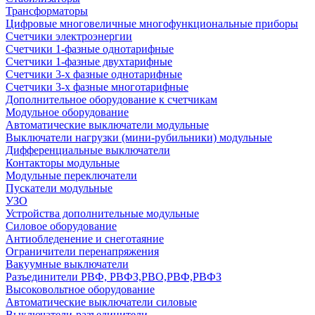
Трансформаторы
Цифровые многовеличные многофункциональные приборы
Счетчики электроэнергии
Счетчики 1-фазные однотарифные
Счетчики 1-фазные двухтарифные
Счетчики 3-х фазные однотарифные
Счетчики 3-х фазные многотарифные
Дополнительное оборудование к счетчикам
Модульное оборудование
Автоматические выключатели модульные
Выключатели нагрузки (мини-рубильники) модульные
Дифференциальные выключатели
Контакторы модульные
Модульные переключатели
Пускатели модульные
УЗО
Устройства дополнительные модульные
Силовое оборудование
Антиобледенение и снеготаяние
Ограничители перенапряжения
Вакуумные выключатели
Разъединители РВФ, РВФЗ,РВО,РВФ,РВФЗ
Высоковольтное оборудование
Автоматические выключатели cиловые
Выключатели-разъединители