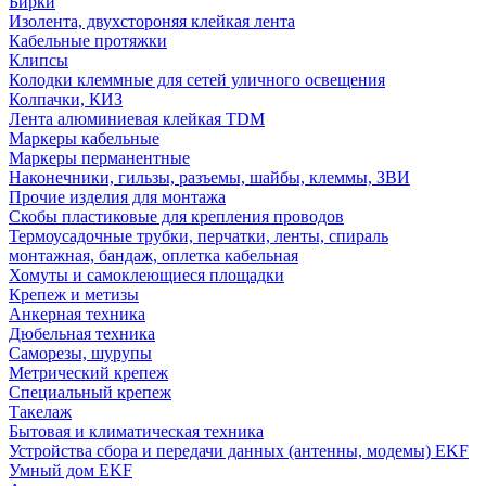
Бирки
Изолента, двухстороняя клейкая лента
Кабельные протяжки
Клипсы
Колодки клеммные для сетей уличного освещения
Колпачки, КИЗ
Лента алюминиевая клейкая TDM
Маркеры кабельные
Маркеры перманентные
Наконечники, гильзы, разъемы, шайбы, клеммы, ЗВИ
Прочие изделия для монтажа
Скобы пластиковые для крепления проводов
Термоусадочные трубки, перчатки, ленты, спираль
монтажная, бандаж, оплетка кабельная
Хомуты и самоклеющиеся площадки
Крепеж и метизы
Анкерная техника
Дюбельная техника
Саморезы, шурупы
Метрический крепеж
Специальный крепеж
Такелаж
Бытовая и климатическая техника
Устройства сбора и передачи данных (антенны, модемы) EKF
Умный дом EKF