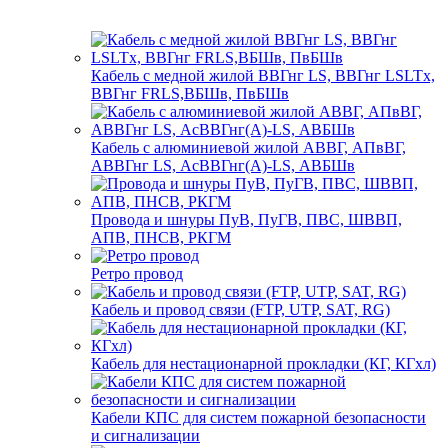
Кабель с медной жилой ВВГнг LS, ВВГнг LSLTx,
ВВГнг FRLS,ВБШв, ПвБШв
Кабель с алюминиевой жилой АВВГ, АПвВГ,
АВВГнг LS, АсВВГнг(А)-LS, АВБШв
Провода и шнуры ПуВ, ПуГВ, ПВС, ШВВП,
АПВ, ПНСВ, РКГМ
Ретро провод
Кабель и провод связи (FTP, UTP, SAT, RG)
Кабель для нестационарной прокладки (КГ, КГхл)
Кабели КПС для систем пожарной безопасности
и сигнализации