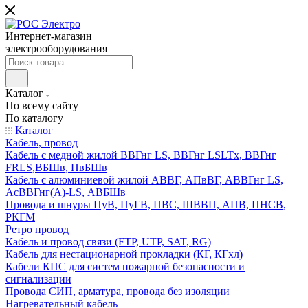
Интернет-магазин
электрооборудования
Каталог
По всему сайту
По каталогу
Каталог
Кабель, провод
Кабель с медной жилой ВВГнг LS, ВВГнг LSLTx, ВВГнг
FRLS,ВБШв, ПвБШв
Кабель с алюминиевой жилой АВВГ, АПвВГ, АВВГнг LS,
АсВВГнг(А)-LS, АВБШв
Провода и шнуры ПуВ, ПуГВ, ПВС, ШВВП, АПВ, ПНСВ,
РКГМ
Ретро провод
Кабель и провод связи (FTP, UTP, SAT, RG)
Кабель для нестационарной прокладки (КГ, КГхл)
Кабели КПС для систем пожарной безопасности и
сигнализации
Провода СИП, арматура, провода без изоляции
Нагревательный кабель