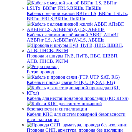
Кабель с медной жилой ВВГнг LS, ВВГнг LSLTx,
ВВГнг FRLS,ВБШв, ПвБШв
Кабель с алюминиевой жилой АВВГ, АПвВГ,
АВВГнг LS, АсВВГнг(А)-LS, АВБШв
Провода и шнуры ПуВ, ПуГВ, ПВС, ШВВП,
АПВ, ПНСВ, РКГМ
Ретро провод
Кабель и провод связи (FTP, UTP, SAT, RG)
Кабель для нестационарной прокладки (КГ, КГхл)
Кабели КПС для систем пожарной безопасности
и сигнализации
Провода СИП, арматура, провода без изоляции