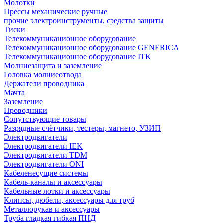
Молотки
Прессы механические ручные
прочие электроинструменты, средства защиты
Тиски
Телекоммуникационное оборудование
Телекоммуникационное оборудование GENERICA
Телекоммуникационное оборудование ITK
Молниезащита и заземление
Головка молниеотвода
Держатели проводника
Мачта
Заземление
Проводники
Сопутствующие товары
Разрядные счётчики, тестеры, магнето, УЗИП
Электродвигатели
Электродвигатели IEK
Электродвигатели TDM
Электродвигатели ONI
Кабеленесущие системы
Кабель-каналы и аксессуары
Кабельные лотки и аксессуары
Клипсы, дюбели, аксессуары для труб
Металлорукав и аксессуары
Труба гладкая гибкая ПНД