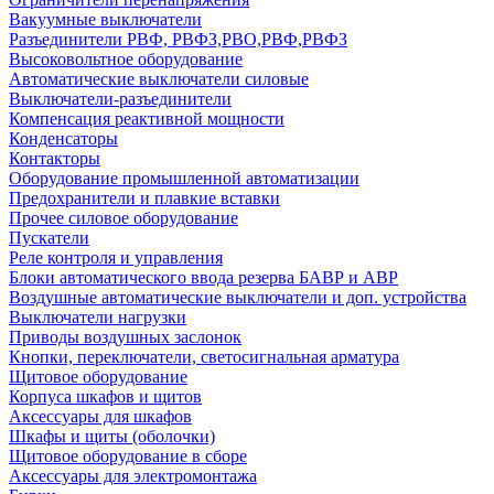
Вакуумные выключатели
Разъединители РВФ, РВФЗ,РВО,РВФ,РВФЗ
Высоковольтное оборудование
Автоматические выключатели cиловые
Выключатели-разъединители
Компенсация реактивной мощности
Конденсаторы
Контакторы
Оборудование промышленной автоматизации
Предохранители и плавкие вставки
Прочее силовое оборудование
Пускатели
Реле контроля и управления
Блоки автоматического ввода резерва БАВР и АВР
Воздушные автоматические выключатели и доп. устройства
Выключатели нагрузки
Приводы воздушных заслонок
Кнопки, переключатели, светосигнальная арматура
Щитовое оборудование
Корпуса шкафов и щитов
Аксессуары для шкафов
Шкафы и щиты (оболочки)
Щитовое оборудование в сборе
Аксессуары для электромонтажа