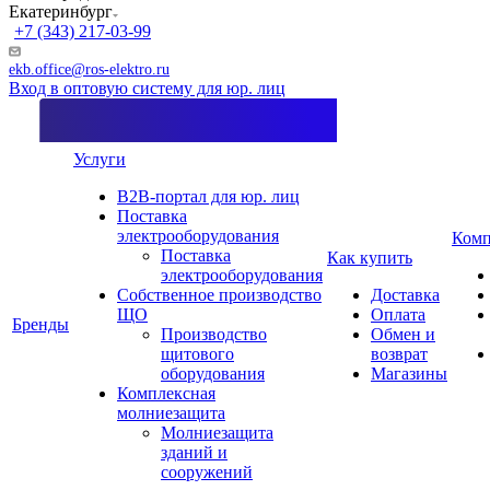
Екатеринбург
+7 (343) 217-03-99
ekb.office@ros-elektro.ru
Вход в оптовую систему для юр. лиц
Услуги
B2B-портал для юр. лиц
Поставка
электрооборудования
Комп
Поставка
Как купить
электрооборудования
Собственное производство
Доставка
ЩО
Оплата
Бренды
Производство
Обмен и
щитового
возврат
оборудования
Магазины
Комплексная
молниезащита
Молниезащита
зданий и
сооружений