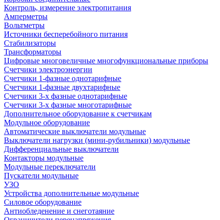
Контроль, измерение электропитания
Амперметры
Вольтметры
Источники бесперебойного питания
Стабилизаторы
Трансформаторы
Цифровые многовеличные многофункциональные приборы
Счетчики электроэнергии
Счетчики 1-фазные однотарифные
Счетчики 1-фазные двухтарифные
Счетчики 3-х фазные однотарифные
Счетчики 3-х фазные многотарифные
Дополнительное оборудование к счетчикам
Модульное оборудование
Автоматические выключатели модульные
Выключатели нагрузки (мини-рубильники) модульные
Дифференциальные выключатели
Контакторы модульные
Модульные переключатели
Пускатели модульные
УЗО
Устройства дополнительные модульные
Силовое оборудование
Антиобледенение и снеготаяние
Ограничители перенапряжения