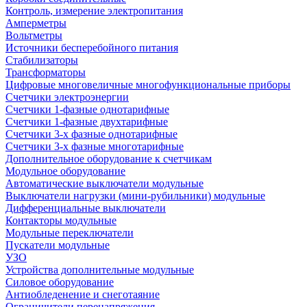
Контроль, измерение электропитания
Амперметры
Вольтметры
Источники бесперебойного питания
Стабилизаторы
Трансформаторы
Цифровые многовеличные многофункциональные приборы
Счетчики электроэнергии
Счетчики 1-фазные однотарифные
Счетчики 1-фазные двухтарифные
Счетчики 3-х фазные однотарифные
Счетчики 3-х фазные многотарифные
Дополнительное оборудование к счетчикам
Модульное оборудование
Автоматические выключатели модульные
Выключатели нагрузки (мини-рубильники) модульные
Дифференциальные выключатели
Контакторы модульные
Модульные переключатели
Пускатели модульные
УЗО
Устройства дополнительные модульные
Силовое оборудование
Антиобледенение и снеготаяние
Ограничители перенапряжения