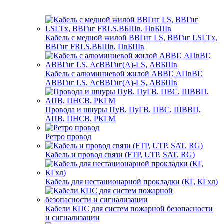
Кабель с медной жилой ВВГнг LS, ВВГнг LSLTx,
ВВГнг FRLS,ВБШв, ПвБШв
Кабель с алюминиевой жилой АВВГ, АПвВГ,
АВВГнг LS, АсВВГнг(А)-LS, АВБШв
Провода и шнуры ПуВ, ПуГВ, ПВС, ШВВП,
АПВ, ПНСВ, РКГМ
Ретро провод
Кабель и провод связи (FTP, UTP, SAT, RG)
Кабель для нестационарной прокладки (КГ, КГхл)
Кабели КПС для систем пожарной безопасности
и сигнализации