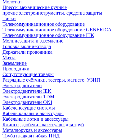
Молотки
Прессы механические ручные
прочие электроинструменты, средства защиты
Тиски
Телекоммуникационное оборудование
Телекоммуникационное оборудование GENERICA
Телекоммуникационное оборудование ITK
Молниезащита и заземление
Головка молниеотвода
Держатели проводника
Мачта
Заземление
Проводники
Сопутствующие товары
Разрядные счётчики, тестеры, магнето, УЗИП
Электродвигатели
Электродвигатели IEK
Электродвигатели TDM
Электродвигатели ONI
Кабеленесущие системы
Кабель-каналы и аксессуары
Кабельные лотки и аксессуары
Клипсы, дюбели, аксессуары для труб
Металлорукав и аксессуары
Труба гладкая гибкая ПНД