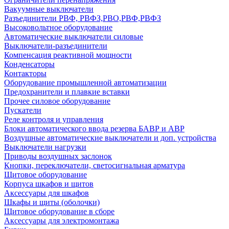
Вакуумные выключатели
Разъединители РВФ, РВФЗ,РВО,РВФ,РВФЗ
Высоковольтное оборудование
Автоматические выключатели cиловые
Выключатели-разъединители
Компенсация реактивной мощности
Конденсаторы
Контакторы
Оборудование промышленной автоматизации
Предохранители и плавкие вставки
Прочее силовое оборудование
Пускатели
Реле контроля и управления
Блоки автоматического ввода резерва БАВР и АВР
Воздушные автоматические выключатели и доп. устройства
Выключатели нагрузки
Приводы воздушных заслонок
Кнопки, переключатели, светосигнальная арматура
Щитовое оборудование
Корпуса шкафов и щитов
Аксессуары для шкафов
Шкафы и щиты (оболочки)
Щитовое оборудование в сборе
Аксессуары для электромонтажа