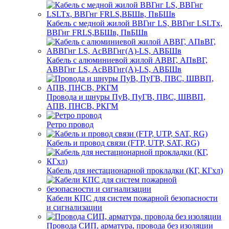
Кабель с медной жилой ВВГнг LS, ВВГнг LSLTx,
ВВГнг FRLS,ВБШв, ПвБШв
Кабель с алюминиевой жилой АВВГ, АПвВГ,
АВВГнг LS, АсВВГнг(А)-LS, АВБШв
Провода и шнуры ПуВ, ПуГВ, ПВС, ШВВП,
АПВ, ПНСВ, РКГМ
Ретро провод
Кабель и провод связи (FTP, UTP, SAT, RG)
Кабель для нестационарной прокладки (КГ, КГхл)
Кабели КПС для систем пожарной безопасности
и сигнализации
Провода СИП, арматура, провода без изоляции