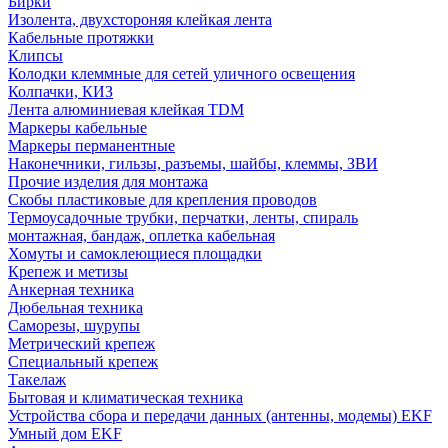
Бирки
Изолента, двухстороняя клейкая лента
Кабельные протяжки
Клипсы
Колодки клеммные для сетей уличного освещения
Колпачки, КИЗ
Лента алюминиевая клейкая TDM
Маркеры кабельные
Маркеры перманентные
Наконечники, гильзы, разъемы, шайбы, клеммы, ЗВИ
Прочие изделия для монтажа
Скобы пластиковые для крепления проводов
Термоусадочные трубки, перчатки, ленты, спираль
монтажная, бандаж, оплетка кабельная
Хомуты и самоклеющиеся площадки
Крепеж и метизы
Анкерная техника
Дюбельная техника
Саморезы, шурупы
Метрический крепеж
Специальный крепеж
Такелаж
Бытовая и климатическая техника
Устройства сбора и передачи данных (антенны, модемы) EKF
Умный дом EKF