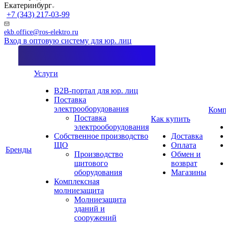
Екатеринбург
+7 (343) 217-03-99
ekb.office@ros-elektro.ru
Вход в оптовую систему для юр. лиц
Услуги
B2B-портал для юр. лиц
Поставка
электрооборудования
Комп
Поставка
Как купить
электрооборудования
Собственное производство
Доставка
ЩО
Оплата
Бренды
Производство
Обмен и
щитового
возврат
оборудования
Магазины
Комплексная
молниезащита
Молниезащита
зданий и
сооружений