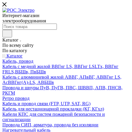
Интернет-магазин
электрооборудования
Каталог
По всему сайту
По каталогу
Каталог
Кабель, провод
Кабель с медной жилой ВВГнг LS, ВВГнг LSLTx, ВВГнг
FRLS,ВБШв, ПвБШв
Кабель с алюминиевой жилой АВВГ, АПвВГ, АВВГнг LS,
АсВВГнг(А)-LS, АВБШв
Провода и шнуры ПуВ, ПуГВ, ПВС, ШВВП, АПВ, ПНСВ,
РКГМ
Ретро провод
Кабель и провод связи (FTP, UTP, SAT, RG)
Кабель для нестационарной прокладки (КГ, КГхл)
Кабели КПС для систем пожарной безопасности и
сигнализации
Провода СИП, арматура, провода без изоляции
Нагревательный кабель