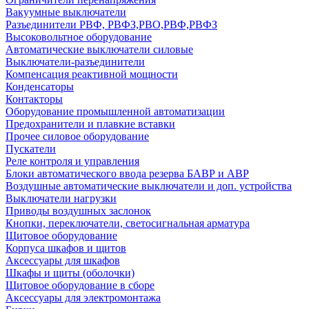
Вакуумные выключатели
Разъединители РВФ, РВФЗ,РВО,РВФ,РВФЗ
Высоковольтное оборудование
Автоматические выключатели cиловые
Выключатели-разъединители
Компенсация реактивной мощности
Конденсаторы
Контакторы
Оборудование промышленной автоматизации
Предохранители и плавкие вставки
Прочее силовое оборудование
Пускатели
Реле контроля и управления
Блоки автоматического ввода резерва БАВР и АВР
Воздушные автоматические выключатели и доп. устройства
Выключатели нагрузки
Приводы воздушных заслонок
Кнопки, переключатели, светосигнальная арматура
Щитовое оборудование
Корпуса шкафов и щитов
Аксессуары для шкафов
Шкафы и щиты (оболочки)
Щитовое оборудование в сборе
Аксессуары для электромонтажа