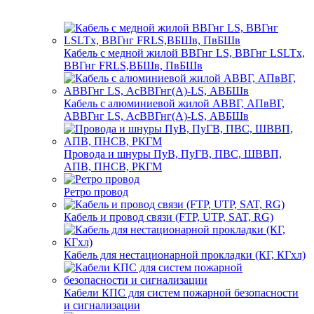
Кабель с медной жилой ВВГнг LS, ВВГнг LSLTx,
ВВГнг FRLS,ВБШв, ПвБШв
Кабель с алюминиевой жилой АВВГ, АПвВГ,
АВВГнг LS, АсВВГнг(А)-LS, АВБШв
Провода и шнуры ПуВ, ПуГВ, ПВС, ШВВП,
АПВ, ПНСВ, РКГМ
Ретро провод
Кабель и провод связи (FTP, UTP, SAT, RG)
Кабель для нестационарной прокладки (КГ, КГхл)
Кабели КПС для систем пожарной безопасности
и сигнализации