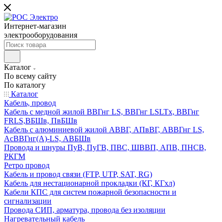
Интернет-магазин
электрооборудования
Каталог
По всему сайту
По каталогу
Каталог
Кабель, провод
Кабель с медной жилой ВВГнг LS, ВВГнг LSLTx, ВВГнг
FRLS,ВБШв, ПвБШв
Кабель с алюминиевой жилой АВВГ, АПвВГ, АВВГнг LS,
АсВВГнг(А)-LS, АВБШв
Провода и шнуры ПуВ, ПуГВ, ПВС, ШВВП, АПВ, ПНСВ,
РКГМ
Ретро провод
Кабель и провод связи (FTP, UTP, SAT, RG)
Кабель для нестационарной прокладки (КГ, КГхл)
Кабели КПС для систем пожарной безопасности и
сигнализации
Провода СИП, арматура, провода без изоляции
Нагревательный кабель