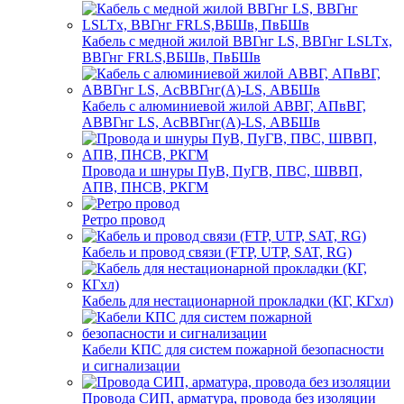
Кабель с медной жилой ВВГнг LS, ВВГнг LSLTx,
ВВГнг FRLS,ВБШв, ПвБШв
Кабель с алюминиевой жилой АВВГ, АПвВГ,
АВВГнг LS, АсВВГнг(А)-LS, АВБШв
Провода и шнуры ПуВ, ПуГВ, ПВС, ШВВП,
АПВ, ПНСВ, РКГМ
Ретро провод
Кабель и провод связи (FTP, UTP, SAT, RG)
Кабель для нестационарной прокладки (КГ, КГхл)
Кабели КПС для систем пожарной безопасности
и сигнализации
Провода СИП, арматура, провода без изоляции