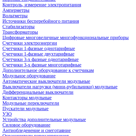
Контроль, измерение электропитания
Амперметры
Вольтметры
Источники бесперебойного питания
Стабилизаторы
Трансформаторы
Цифровые многовеличные многофункциональные приборы
Счетчики электроэнергии
Счетчики 1-фазные однотарифные
Счетчики 1-фазные двухтарифные
Счетчики 3-х фазные однотарифные
Счетчики 3-х фазные многотарифные
Дополнительное оборудование к счетчикам
Модульное оборудование
Автоматические выключатели модульные
Выключатели нагрузки (мини-рубильники) модульные
Дифференциальные выключатели
Контакторы модульные
Модульные переключатели
Пускатели модульные
УЗО
Устройства дополнительные модульные
Силовое оборудование
Антиобледенение и снеготаяние
Ограничители перенапряжения