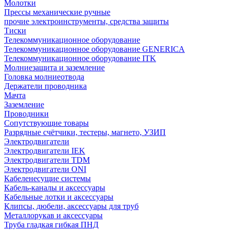
Молотки
Прессы механические ручные
прочие электроинструменты, средства защиты
Тиски
Телекоммуникационное оборудование
Телекоммуникационное оборудование GENERICA
Телекоммуникационное оборудование ITK
Молниезащита и заземление
Головка молниеотвода
Держатели проводника
Мачта
Заземление
Проводники
Сопутствующие товары
Разрядные счётчики, тестеры, магнето, УЗИП
Электродвигатели
Электродвигатели IEK
Электродвигатели TDM
Электродвигатели ONI
Кабеленесущие системы
Кабель-каналы и аксессуары
Кабельные лотки и аксессуары
Клипсы, дюбели, аксессуары для труб
Металлорукав и аксессуары
Труба гладкая гибкая ПНД