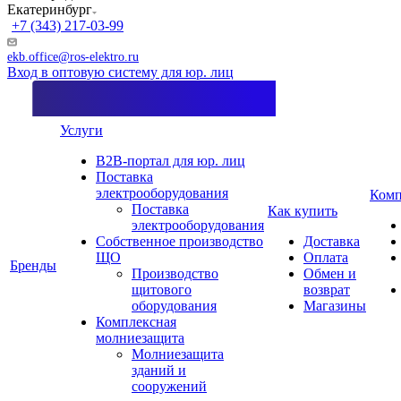
Екатеринбург
+7 (343) 217-03-99
ekb.office@ros-elektro.ru
Вход в оптовую систему для юр. лиц
Услуги
B2B-портал для юр. лиц
Поставка
электрооборудования
Комп
Поставка
Как купить
электрооборудования
Собственное производство
Доставка
ЩО
Оплата
Бренды
Производство
Обмен и
щитового
возврат
оборудования
Магазины
Комплексная
молниезащита
Молниезащита
зданий и
сооружений