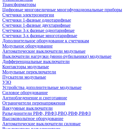
Трансформаторы
Цифровые многовеличные многофункциональные приборы
Счетчики электроэнергии
Счетчики 1-фазные однотарифные
Счетчики 1-фазные двухтарифные
Счетчики 3-х фазные однотарифные
Счетчики 3-х фазные многотарифные
Дополнительное оборудование к счетчикам
Модульное оборудование
Автоматические выключатели модульные
Выключатели нагрузки (мини-рубильники) модульные
Дифференциальные выключатели
Контакторы модульные
Модульные переключатели
Пускатели модульные
УЗО
Устройства дополнительные модульные
Силовое оборудование
Антиобледенение и снеготаяние
Ограничители перенапряжения
Вакуумные выключатели
Разъединители РВФ, РВФЗ,РВО,РВФ,РВФЗ
Высоковольтное оборудование
Автоматические выключатели cиловые
Выключатели-разъединители