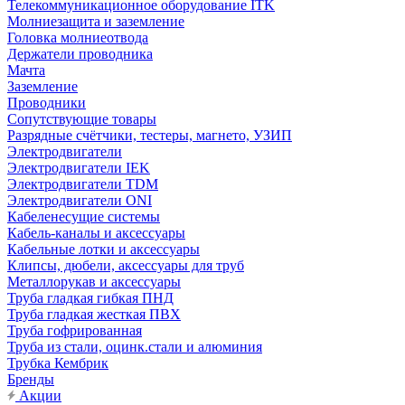
Телекоммуникационное оборудование ITK
Молниезащита и заземление
Головка молниеотвода
Держатели проводника
Мачта
Заземление
Проводники
Сопутствующие товары
Разрядные счётчики, тестеры, магнето, УЗИП
Электродвигатели
Электродвигатели IEK
Электродвигатели TDM
Электродвигатели ONI
Кабеленесущие системы
Кабель-каналы и аксессуары
Кабельные лотки и аксессуары
Клипсы, дюбели, аксессуары для труб
Металлорукав и аксессуары
Труба гладкая гибкая ПНД
Труба гладкая жесткая ПВХ
Труба гофрированная
Труба из стали, оцинк.стали и алюминия
Трубка Кембрик
Бренды
Акции