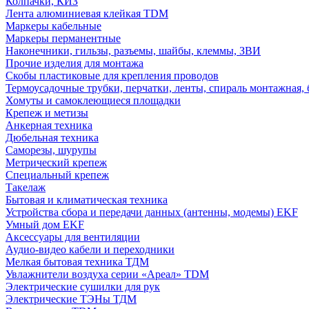
Колпачки, КИЗ
Лента алюминиевая клейкая TDM
Маркеры кабельные
Маркеры перманентные
Наконечники, гильзы, разъемы, шайбы, клеммы, ЗВИ
Прочие изделия для монтажа
Скобы пластиковые для крепления проводов
Термоусадочные трубки, перчатки, ленты, спираль монтажная, 
Хомуты и самоклеющиеся площадки
Крепеж и метизы
Анкерная техника
Дюбельная техника
Саморезы, шурупы
Метрический крепеж
Специальный крепеж
Такелаж
Бытовая и климатическая техника
Устройства сбора и передачи данных (антенны, модемы) EKF
Умный дом EKF
Аксессуары для вентиляции
Аудио-видео кабели и переходники
Мелкая бытовая техника ТДМ
Увлажнители воздуха серии «Ареал» TDM
Электрические сушилки для рук
Электрические ТЭНы ТДМ