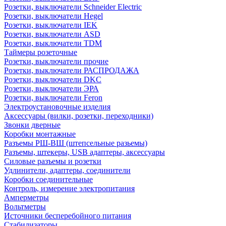
Розетки, выключатели Schneider Electric
Розетки, выключатели Hegel
Розетки, выключатели IEK
Розетки, выключатели ASD
Розетки, выключатели TDM
Таймеры розеточные
Розетки, выключатели прочие
Розетки, выключатели РАСПРОДАЖА
Розетки, выключатели DKC
Розетки, выключатели ЭРА
Розетки, выключатели Feron
Электроустановочные изделия
Аксессуары (вилки, розетки, переходники)
Звонки дверные
Коробки монтажные
Разъемы РШ-ВШ (штепсельные разьемы)
Разъемы, штекеры, USB адаптеры, аксессуары
Силовые разъемы и розетки
Удлинители, адаптеры, соединители
Коробки соединительные
Контроль, измерение электропитания
Амперметры
Вольтметры
Источники бесперебойного питания
Стабилизаторы