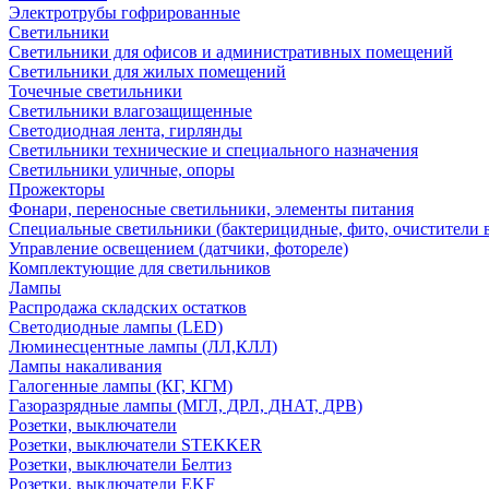
Электротрубы гофрированные
Светильники
Светильники для офисов и административных помещений
Светильники для жилых помещений
Точечные светильники
Светильники влагозащищенные
Светодиодная лента, гирлянды
Светильники технические и специального назначения
Светильники уличные, опоры
Прожекторы
Фонари, переносные светильники, элементы питания
Специальные светильники (бактерицидные, фито, очистители в
Управление освещением (датчики, фотореле)
Комплектующие для светильников
Лампы
Распродажа складских остатков
Светодиодные лампы (LED)
Люминесцентные лампы (ЛЛ,КЛЛ)
Лампы накаливания
Галогенные лампы (КГ, КГМ)
Газоразрядные лампы (МГЛ, ДРЛ, ДНАТ, ДРВ)
Розетки, выключатели
Розетки, выключатели STEKKER
Розетки, выключатели Белтиз
Розетки, выключатели EKF