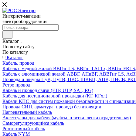
Интернет-магазин
электрооборудования
Каталог
По всему сайту
По каталогу
Каталог
Кабель, провод
Кабель с медной жилой ВВГнг LS, ВВГнг LSLTx, ВВГнг FR
Кабель с алюминиевой жилой АВВГ, АПвВГ, АВВГнг LS, Ас
Провода и шнуры ПуВ, ПуГВ, ПВС, ШВВП, АПВ, ПНСВ, РК
Ретро провод
Кабель и провод связи (FTP, UTP, SAT, RG)
Кабель для нестационарной прокладки (КГ, КГхл)
Кабели КПС для систем пожарной безопасности и сигнализац
Провода СИП, арматура, провода без изоляции
Нагревательный кабель
Аксессуары для кабеля (муфты, плитка, лента оградительная)
Саморегулирующийся кабель
Резистивный кабель
Кабель NYM