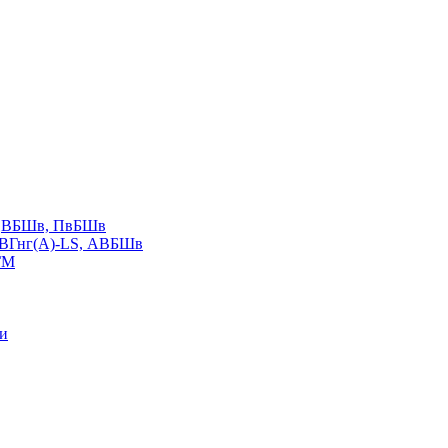
LS,ВБШв, ПвБШв
ВВГнг(А)-LS, АВБШв
ГМ
ии