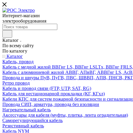
Интернет-магазин
электрооборудования
Каталог
По всему сайту
По каталогу
Каталог
Кабель, провод
Кабель с медной жилой ВВГнг LS, ВВГнг LSLTx, ВВГнг FR
Кабель с алюминиевой жилой АВВГ, АПвВГ, АВВГнг LS, Ас
Провода и шнуры ПуВ, ПуГВ, ПВС, ШВВП, АПВ, ПНСВ, РК
Ретро провод
Кабель и провод связи (FTP, UTP, SAT, RG)
Кабель для нестационарной прокладки (КГ, КГхл)
Кабели КПС для систем пожарной безопасности и сигнализац
Провода СИП, арматура, провода без изоляции
Нагревательный кабель
Аксессуары для кабеля (муфты, плитка, лента оградительная)
Саморегулирующийся кабель
Резистивный кабель
Кабель NYM