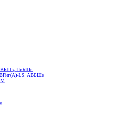
LS,ВБШв, ПвБШв
ВВГнг(А)-LS, АВБШв
ГМ
ии