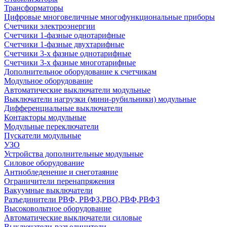
Трансформаторы
Цифровые многовеличные многофункциональные приборы
Счетчики электроэнергии
Счетчики 1-фазные однотарифные
Счетчики 1-фазные двухтарифные
Счетчики 3-х фазные однотарифные
Счетчики 3-х фазные многотарифные
Дополнительное оборудование к счетчикам
Модульное оборудование
Автоматические выключатели модульные
Выключатели нагрузки (мини-рубильники) модульные
Дифференциальные выключатели
Контакторы модульные
Модульные переключатели
Пускатели модульные
УЗО
Устройства дополнительные модульные
Силовое оборудование
Антиобледенение и снеготаяние
Ограничители перенапряжения
Вакуумные выключатели
Разъединители РВФ, РВФЗ,РВО,РВФ,РВФЗ
Высоковольтное оборудование
Автоматические выключатели cиловые
Выключатели-разъединители