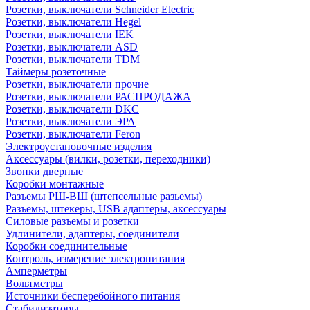
Розетки, выключатели Schneider Electric
Розетки, выключатели Hegel
Розетки, выключатели IEK
Розетки, выключатели ASD
Розетки, выключатели TDM
Таймеры розеточные
Розетки, выключатели прочие
Розетки, выключатели РАСПРОДАЖА
Розетки, выключатели DKC
Розетки, выключатели ЭРА
Розетки, выключатели Feron
Электроустановочные изделия
Аксессуары (вилки, розетки, переходники)
Звонки дверные
Коробки монтажные
Разъемы РШ-ВШ (штепсельные разьемы)
Разъемы, штекеры, USB адаптеры, аксессуары
Силовые разъемы и розетки
Удлинители, адаптеры, соединители
Коробки соединительные
Контроль, измерение электропитания
Амперметры
Вольтметры
Источники бесперебойного питания
Стабилизаторы