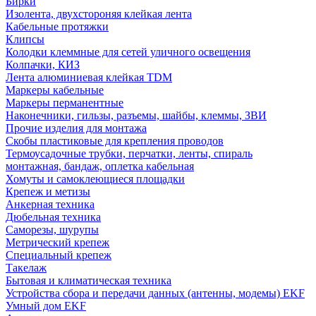
Бирки
Изолента, двухстороняя клейкая лента
Кабельные протяжки
Клипсы
Колодки клеммные для сетей уличного освещения
Колпачки, КИЗ
Лента алюминиевая клейкая TDM
Маркеры кабельные
Маркеры перманентные
Наконечники, гильзы, разъемы, шайбы, клеммы, ЗВИ
Прочие изделия для монтажа
Скобы пластиковые для крепления проводов
Термоусадочные трубки, перчатки, ленты, спираль
монтажная, бандаж, оплетка кабельная
Хомуты и самоклеющиеся площадки
Крепеж и метизы
Анкерная техника
Дюбельная техника
Саморезы, шурупы
Метрический крепеж
Специальный крепеж
Такелаж
Бытовая и климатическая техника
Устройства сбора и передачи данных (антенны, модемы) EKF
Умный дом EKF