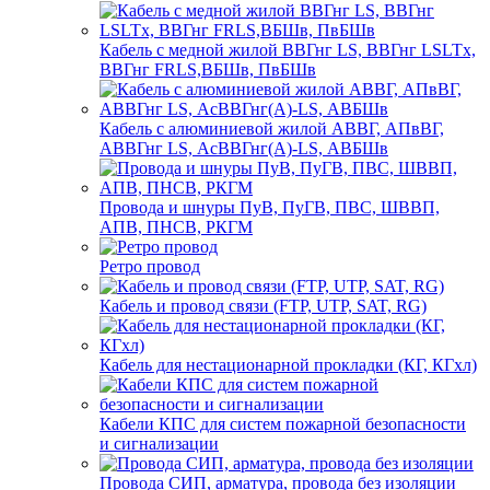
Кабель с медной жилой ВВГнг LS, ВВГнг LSLTx,
ВВГнг FRLS,ВБШв, ПвБШв
Кабель с алюминиевой жилой АВВГ, АПвВГ,
АВВГнг LS, АсВВГнг(А)-LS, АВБШв
Провода и шнуры ПуВ, ПуГВ, ПВС, ШВВП,
АПВ, ПНСВ, РКГМ
Ретро провод
Кабель и провод связи (FTP, UTP, SAT, RG)
Кабель для нестационарной прокладки (КГ, КГхл)
Кабели КПС для систем пожарной безопасности
и сигнализации
Провода СИП, арматура, провода без изоляции