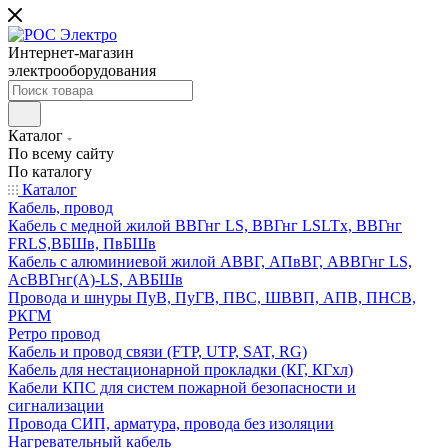
Интернет-магазин
электрооборудования
Каталог
По всему сайту
По каталогу
Каталог
Кабель, провод
Кабель с медной жилой ВВГнг LS, ВВГнг LSLTx, ВВГнг
FRLS,ВБШв, ПвБШв
Кабель с алюминиевой жилой АВВГ, АПвВГ, АВВГнг LS,
АсВВГнг(А)-LS, АВБШв
Провода и шнуры ПуВ, ПуГВ, ПВС, ШВВП, АПВ, ПНСВ,
РКГМ
Ретро провод
Кабель и провод связи (FTP, UTP, SAT, RG)
Кабель для нестационарной прокладки (КГ, КГхл)
Кабели КПС для систем пожарной безопасности и
сигнализации
Провода СИП, арматура, провода без изоляции
Нагревательный кабель