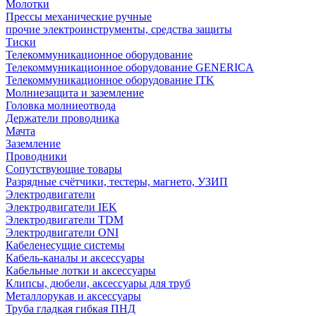
Молотки
Прессы механические ручные
прочие электроинструменты, средства защиты
Тиски
Телекоммуникационное оборудование
Телекоммуникационное оборудование GENERICA
Телекоммуникационное оборудование ITK
Молниезащита и заземление
Головка молниеотвода
Держатели проводника
Мачта
Заземление
Проводники
Сопутствующие товары
Разрядные счётчики, тестеры, магнето, УЗИП
Электродвигатели
Электродвигатели IEK
Электродвигатели TDM
Электродвигатели ONI
Кабеленесущие системы
Кабель-каналы и аксессуары
Кабельные лотки и аксессуары
Клипсы, дюбели, аксессуары для труб
Металлорукав и аксессуары
Труба гладкая гибкая ПНД