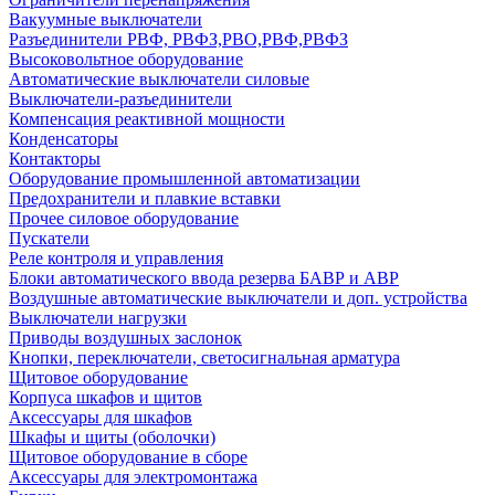
Вакуумные выключатели
Разъединители РВФ, РВФЗ,РВО,РВФ,РВФЗ
Высоковольтное оборудование
Автоматические выключатели cиловые
Выключатели-разъединители
Компенсация реактивной мощности
Конденсаторы
Контакторы
Оборудование промышленной автоматизации
Предохранители и плавкие вставки
Прочее силовое оборудование
Пускатели
Реле контроля и управления
Блоки автоматического ввода резерва БАВР и АВР
Воздушные автоматические выключатели и доп. устройства
Выключатели нагрузки
Приводы воздушных заслонок
Кнопки, переключатели, светосигнальная арматура
Щитовое оборудование
Корпуса шкафов и щитов
Аксессуары для шкафов
Шкафы и щиты (оболочки)
Щитовое оборудование в сборе
Аксессуары для электромонтажа