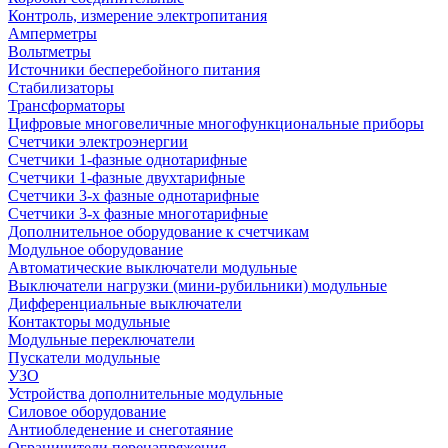
Контроль, измерение электропитания
Амперметры
Вольтметры
Источники бесперебойного питания
Стабилизаторы
Трансформаторы
Цифровые многовеличные многофункциональные приборы
Счетчики электроэнергии
Счетчики 1-фазные однотарифные
Счетчики 1-фазные двухтарифные
Счетчики 3-х фазные однотарифные
Счетчики 3-х фазные многотарифные
Дополнительное оборудование к счетчикам
Модульное оборудование
Автоматические выключатели модульные
Выключатели нагрузки (мини-рубильники) модульные
Дифференциальные выключатели
Контакторы модульные
Модульные переключатели
Пускатели модульные
УЗО
Устройства дополнительные модульные
Силовое оборудование
Антиобледенение и снеготаяние
Ограничители перенапряжения