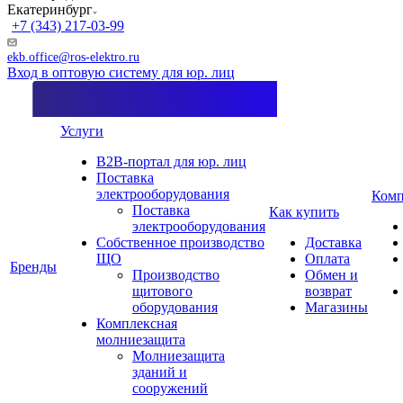
Екатеринбург
+7 (343) 217-03-99
ekb.office@ros-elektro.ru
Вход в оптовую систему для юр. лиц
Услуги
B2B-портал для юр. лиц
Поставка
электрооборудования
Комп
Поставка
Как купить
электрооборудования
Собственное производство
Доставка
ЩО
Оплата
Бренды
Производство
Обмен и
щитового
возврат
оборудования
Магазины
Комплексная
молниезащита
Молниезащита
зданий и
сооружений