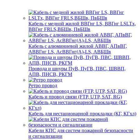
Кабель с медной жилой ВВГнг LS, ВВГнг LSLTx,
ВВГнг FRLS,ВБШв, ПвБШв
Кабель с алюминиевой жилой АВВГ, АПвВГ,
АВВГнг LS, АсВВГнг(А)-LS, АВБШв
Провода и шнуры ПуВ, ПуГВ, ПВС, ШВВП,
АПВ, ПНСВ, РКГМ
Ретро провод
Кабель и провод связи (FTP, UTP, SAT, RG)
Кабель для нестационарной прокладки (КГ, КГхл)
Кабели КПС для систем пожарной безопасности
и сигнализации