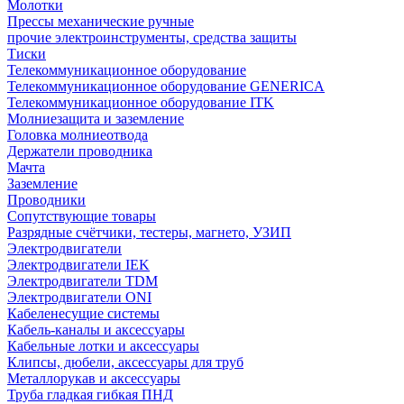
Молотки
Прессы механические ручные
прочие электроинструменты, средства защиты
Тиски
Телекоммуникационное оборудование
Телекоммуникационное оборудование GENERICA
Телекоммуникационное оборудование ITK
Молниезащита и заземление
Головка молниеотвода
Держатели проводника
Мачта
Заземление
Проводники
Сопутствующие товары
Разрядные счётчики, тестеры, магнето, УЗИП
Электродвигатели
Электродвигатели IEK
Электродвигатели TDM
Электродвигатели ONI
Кабеленесущие системы
Кабель-каналы и аксессуары
Кабельные лотки и аксессуары
Клипсы, дюбели, аксессуары для труб
Металлорукав и аксессуары
Труба гладкая гибкая ПНД