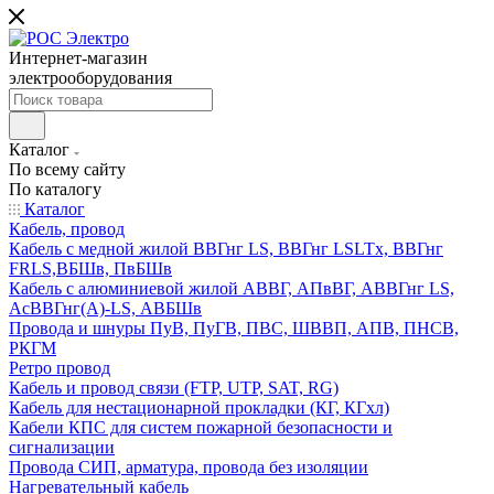
Интернет-магазин
электрооборудования
Каталог
По всему сайту
По каталогу
Каталог
Кабель, провод
Кабель с медной жилой ВВГнг LS, ВВГнг LSLTx, ВВГнг
FRLS,ВБШв, ПвБШв
Кабель с алюминиевой жилой АВВГ, АПвВГ, АВВГнг LS,
АсВВГнг(А)-LS, АВБШв
Провода и шнуры ПуВ, ПуГВ, ПВС, ШВВП, АПВ, ПНСВ,
РКГМ
Ретро провод
Кабель и провод связи (FTP, UTP, SAT, RG)
Кабель для нестационарной прокладки (КГ, КГхл)
Кабели КПС для систем пожарной безопасности и
сигнализации
Провода СИП, арматура, провода без изоляции
Нагревательный кабель