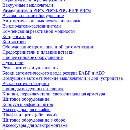
Вакуумные выключатели
Разъединители РВФ, РВФЗ,РВО,РВФ,РВФЗ
Высоковольтное оборудование
Автоматические выключатели cиловые
Выключатели-разъединители
Компенсация реактивной мощности
Конденсаторы
Контакторы
Оборудование промышленной автоматизации
Предохранители и плавкие вставки
Прочее силовое оборудование
Пускатели
Реле контроля и управления
Блоки автоматического ввода резерва БАВР и АВР
Воздушные автоматические выключатели и доп. устройства
Выключатели нагрузки
Приводы воздушных заслонок
Кнопки, переключатели, светосигнальная арматура
Щитовое оборудование
Корпуса шкафов и щитов
Аксессуары для шкафов
Шкафы и щиты (оболочки)
Щитовое оборудование в сборе
Аксессуары для электромонтажа