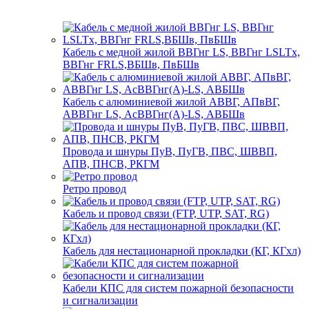
Кабель с медной жилой ВВГнг LS, ВВГнг LSLTx,
ВВГнг FRLS,ВБШв, ПвБШв
Кабель с алюминиевой жилой АВВГ, АПвВГ,
АВВГнг LS, АсВВГнг(А)-LS, АВБШв
Провода и шнуры ПуВ, ПуГВ, ПВС, ШВВП,
АПВ, ПНСВ, РКГМ
Ретро провод
Кабель и провод связи (FTP, UTP, SAT, RG)
Кабель для нестационарной прокладки (КГ, КГхл)
Кабели КПС для систем пожарной безопасности
и сигнализации