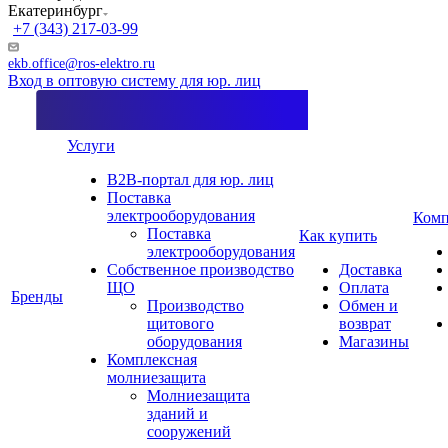
Екатеринбург
+7 (343) 217-03-99
ekb.office@ros-elektro.ru
Вход в оптовую систему для юр. лиц
Услуги
B2B-портал для юр. лиц
Поставка
электрооборудования
Комп
Поставка
Как купить
электрооборудования
Собственное производство
Доставка
ЩО
Оплата
Бренды
Производство
Обмен и
щитового
возврат
оборудования
Магазины
Комплексная
молниезащита
Молниезащита
зданий и
сооружений