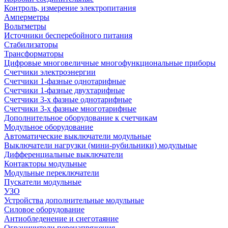
Контроль, измерение электропитания
Амперметры
Вольтметры
Источники бесперебойного питания
Стабилизаторы
Трансформаторы
Цифровые многовеличные многофункциональные приборы
Счетчики электроэнергии
Счетчики 1-фазные однотарифные
Счетчики 1-фазные двухтарифные
Счетчики 3-х фазные однотарифные
Счетчики 3-х фазные многотарифные
Дополнительное оборудование к счетчикам
Модульное оборудование
Автоматические выключатели модульные
Выключатели нагрузки (мини-рубильники) модульные
Дифференциальные выключатели
Контакторы модульные
Модульные переключатели
Пускатели модульные
УЗО
Устройства дополнительные модульные
Силовое оборудование
Антиобледенение и снеготаяние
Ограничители перенапряжения