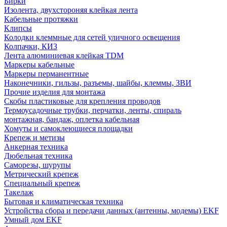
Бирки
Изолента, двухстороняя клейкая лента
Кабельные протяжки
Клипсы
Колодки клеммные для сетей уличного освещения
Колпачки, КИЗ
Лента алюминиевая клейкая TDM
Маркеры кабельные
Маркеры перманентные
Наконечники, гильзы, разъемы, шайбы, клеммы, ЗВИ
Прочие изделия для монтажа
Скобы пластиковые для крепления проводов
Термоусадочные трубки, перчатки, ленты, спираль
монтажная, бандаж, оплетка кабельная
Хомуты и самоклеющиеся площадки
Крепеж и метизы
Анкерная техника
Дюбельная техника
Саморезы, шурупы
Метрический крепеж
Специальный крепеж
Такелаж
Бытовая и климатическая техника
Устройства сбора и передачи данных (антенны, модемы) EKF
Умный дом EKF