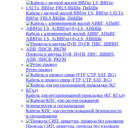
Кабель с медной жилой ВВГнг LS, ВВГнг LSLTx,
ВВГнг FRLS,ВБШв, ПвБШв
Кабель с алюминиевой жилой АВВГ, АПвВГ,
АВВГнг LS, АсВВГнг(А)-LS, АВБШв
Провода и шнуры ПуВ, ПуГВ, ПВС, ШВВП,
АПВ, ПНСВ, РКГМ
Ретро провод
Кабель и провод связи (FTP, UTP, SAT, RG)
Кабель для нестационарной прокладки (КГ, КГхл)
Кабели КПС для систем пожарной безопасности
и сигнализации
Провода СИП, арматура, провода без изоляции