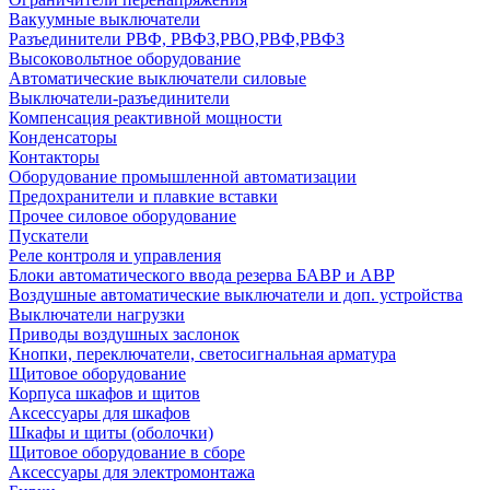
Вакуумные выключатели
Разъединители РВФ, РВФЗ,РВО,РВФ,РВФЗ
Высоковольтное оборудование
Автоматические выключатели cиловые
Выключатели-разъединители
Компенсация реактивной мощности
Конденсаторы
Контакторы
Оборудование промышленной автоматизации
Предохранители и плавкие вставки
Прочее силовое оборудование
Пускатели
Реле контроля и управления
Блоки автоматического ввода резерва БАВР и АВР
Воздушные автоматические выключатели и доп. устройства
Выключатели нагрузки
Приводы воздушных заслонок
Кнопки, переключатели, светосигнальная арматура
Щитовое оборудование
Корпуса шкафов и щитов
Аксессуары для шкафов
Шкафы и щиты (оболочки)
Щитовое оборудование в сборе
Аксессуары для электромонтажа