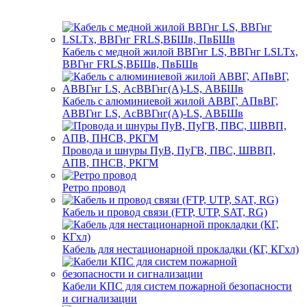
Кабель с медной жилой ВВГнг LS, ВВГнг LSLTx,
ВВГнг FRLS,ВБШв, ПвБШв
Кабель с алюминиевой жилой АВВГ, АПвВГ,
АВВГнг LS, АсВВГнг(А)-LS, АВБШв
Провода и шнуры ПуВ, ПуГВ, ПВС, ШВВП,
АПВ, ПНСВ, РКГМ
Ретро провод
Кабель и провод связи (FTP, UTP, SAT, RG)
Кабель для нестационарной прокладки (КГ, КГхл)
Кабели КПС для систем пожарной безопасности
и сигнализации