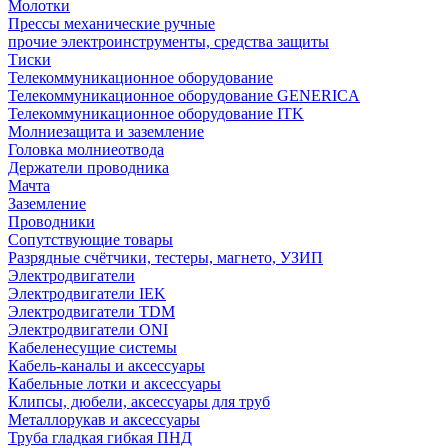
Молотки
Прессы механические ручные
прочие электроинструменты, средства защиты
Тиски
Телекоммуникационное оборудование
Телекоммуникационное оборудование GENERICA
Телекоммуникационное оборудование ITK
Молниезащита и заземление
Головка молниеотвода
Держатели проводника
Мачта
Заземление
Проводники
Сопутствующие товары
Разрядные счётчики, тестеры, магнето, УЗИП
Электродвигатели
Электродвигатели IEK
Электродвигатели TDM
Электродвигатели ONI
Кабеленесущие системы
Кабель-каналы и аксессуары
Кабельные лотки и аксессуары
Клипсы, дюбели, аксессуары для труб
Металлорукав и аксессуары
Труба гладкая гибкая ПНД