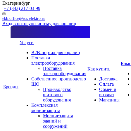
Екатеринбург
+7 (343) 217-03-99
ekb.office@ros-elektro.ru
Вход в оптовую систему для юр. лиц
Услуги
B2B-портал для юр. лиц
Поставка
электрооборудования
Комп
Поставка
Как купить
электрооборудования
Собственное производство
Доставка
ЩО
Оплата
Бренды
Производство
Обмен и
щитового
возврат
оборудования
Магазины
Комплексная
молниезащита
Молниезащита
зданий и
сооружений