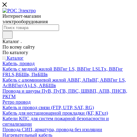
Интернет-магазин
электрооборудования
Каталог
По всему сайту
По каталогу
Каталог
Кабель, провод
Кабель с медной жилой ВВГнг LS, ВВГнг LSLTx, ВВГнг
FRLS,ВБШв, ПвБШв
Кабель с алюминиевой жилой АВВГ, АПвВГ, АВВГнг LS,
АсВВГнг(А)-LS, АВБШв
Провода и шнуры ПуВ, ПуГВ, ПВС, ШВВП, АПВ, ПНСВ,
РКГМ
Ретро провод
Кабель и провод связи (FTP, UTP, SAT, RG)
Кабель для нестационарной прокладки (КГ, КГхл)
Кабели КПС для систем пожарной безопасности и
сигнализации
Провода СИП, арматура, провода без изоляции
Нагревательный кабель