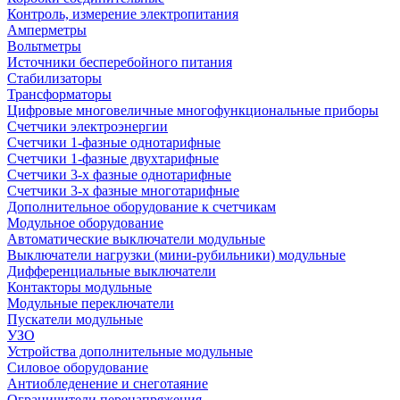
Контроль, измерение электропитания
Амперметры
Вольтметры
Источники бесперебойного питания
Стабилизаторы
Трансформаторы
Цифровые многовеличные многофункциональные приборы
Счетчики электроэнергии
Счетчики 1-фазные однотарифные
Счетчики 1-фазные двухтарифные
Счетчики 3-х фазные однотарифные
Счетчики 3-х фазные многотарифные
Дополнительное оборудование к счетчикам
Модульное оборудование
Автоматические выключатели модульные
Выключатели нагрузки (мини-рубильники) модульные
Дифференциальные выключатели
Контакторы модульные
Модульные переключатели
Пускатели модульные
УЗО
Устройства дополнительные модульные
Силовое оборудование
Антиобледенение и снеготаяние
Ограничители перенапряжения