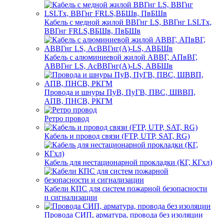
Кабель с медной жилой ВВГнг LS, ВВГнг LSLTx,
ВВГнг FRLS,ВБШв, ПвБШв
Кабель с алюминиевой жилой АВВГ, АПвВГ,
АВВГнг LS, АсВВГнг(А)-LS, АВБШв
Провода и шнуры ПуВ, ПуГВ, ПВС, ШВВП,
АПВ, ПНСВ, РКГМ
Ретро провод
Кабель и провод связи (FTP, UTP, SAT, RG)
Кабель для нестационарной прокладки (КГ, КГхл)
Кабели КПС для систем пожарной безопасности
и сигнализации
Провода СИП, арматура, провода без изоляции