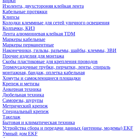
Бирки
Изолента, двухстороняя клейкая лента
Кабельные протяжки
Клипсы
Колодки клеммные для сетей уличного освещения
Колпачки, КИЗ
Лента алюминиевая клейкая TDM
Маркеры кабельные
Маркеры перманентные
Наконечники, гильзы, разъемы, шайбы, клеммы, ЗВИ
Прочие изделия для монтажа
Скобы пластиковые для крепления проводов
Термоусадочные трубки, перчатки, ленты, спираль
монтажная, бандаж, оплетка кабельная
Хомуты и самоклеющиеся площадки
Крепеж и метизы
Анкерная техника
Дюбельная техника
Саморезы, шурупы
Метрический крепеж
Специальный крепеж
Такелаж
Бытовая и климатическая техника
Устройства сбора и передачи данных (антенны, модемы) EKF
Умный дом EKF