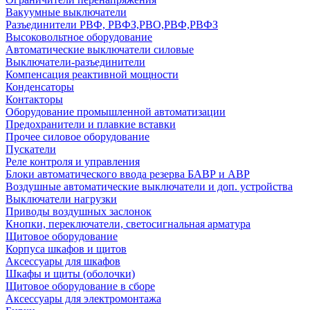
Вакуумные выключатели
Разъединители РВФ, РВФЗ,РВО,РВФ,РВФЗ
Высоковольтное оборудование
Автоматические выключатели cиловые
Выключатели-разъединители
Компенсация реактивной мощности
Конденсаторы
Контакторы
Оборудование промышленной автоматизации
Предохранители и плавкие вставки
Прочее силовое оборудование
Пускатели
Реле контроля и управления
Блоки автоматического ввода резерва БАВР и АВР
Воздушные автоматические выключатели и доп. устройства
Выключатели нагрузки
Приводы воздушных заслонок
Кнопки, переключатели, светосигнальная арматура
Щитовое оборудование
Корпуса шкафов и щитов
Аксессуары для шкафов
Шкафы и щиты (оболочки)
Щитовое оборудование в сборе
Аксессуары для электромонтажа