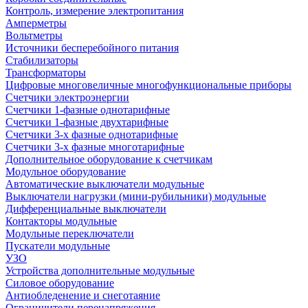
Контроль, измерение электропитания
Амперметры
Вольтметры
Источники бесперебойного питания
Стабилизаторы
Трансформаторы
Цифровые многовеличные многофункциональные приборы
Счетчики электроэнергии
Счетчики 1-фазные однотарифные
Счетчики 1-фазные двухтарифные
Счетчики 3-х фазные однотарифные
Счетчики 3-х фазные многотарифные
Дополнительное оборудование к счетчикам
Модульное оборудование
Автоматические выключатели модульные
Выключатели нагрузки (мини-рубильники) модульные
Дифференциальные выключатели
Контакторы модульные
Модульные переключатели
Пускатели модульные
УЗО
Устройства дополнительные модульные
Силовое оборудование
Антиобледенение и снеготаяние
Ограничители перенапряжения