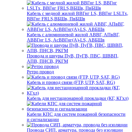
Кабель с медной жилой ВВГнг LS, ВВГнг LSLTx,
ВВГнг FRLS,ВБШв, ПвБШв
Кабель с алюминиевой жилой АВВГ, АПвВГ,
АВВГнг LS, АсВВГнг(А)-LS, АВБШв
Провода и шнуры ПуВ, ПуГВ, ПВС, ШВВП,
АПВ, ПНСВ, РКГМ
Ретро провод
Кабель и провод связи (FTP, UTP, SAT, RG)
Кабель для нестационарной прокладки (КГ, КГхл)
Кабели КПС для систем пожарной безопасности
и сигнализации
Провода СИП, арматура, провода без изоляции