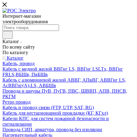
Интернет-магазин
электрооборудования
Каталог
По всему сайту
По каталогу
Каталог
Кабель, провод
Кабель с медной жилой ВВГнг LS, ВВГнг LSLTx, ВВГнг
FRLS,ВБШв, ПвБШв
Кабель с алюминиевой жилой АВВГ, АПвВГ, АВВГнг LS,
АсВВГнг(А)-LS, АВБШв
Провода и шнуры ПуВ, ПуГВ, ПВС, ШВВП, АПВ, ПНСВ,
РКГМ
Ретро провод
Кабель и провод связи (FTP, UTP, SAT, RG)
Кабель для нестационарной прокладки (КГ, КГхл)
Кабели КПС для систем пожарной безопасности и
сигнализации
Провода СИП, арматура, провода без изоляции
Нагревательный кабель