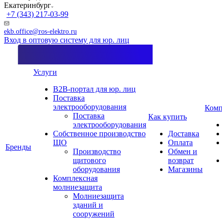
Екатеринбург
+7 (343) 217-03-99
ekb.office@ros-elektro.ru
Вход в оптовую систему для юр. лиц
Услуги
B2B-портал для юр. лиц
Поставка
электрооборудования
Комп
Поставка
Как купить
электрооборудования
Собственное производство
Доставка
ЩО
Оплата
Бренды
Производство
Обмен и
щитового
возврат
оборудования
Магазины
Комплексная
молниезащита
Молниезащита
зданий и
сооружений