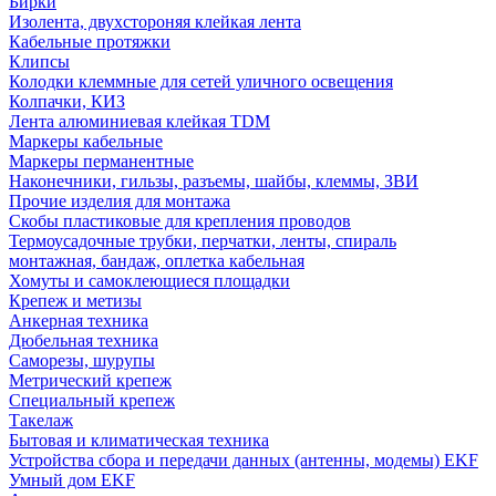
Бирки
Изолента, двухстороняя клейкая лента
Кабельные протяжки
Клипсы
Колодки клеммные для сетей уличного освещения
Колпачки, КИЗ
Лента алюминиевая клейкая TDM
Маркеры кабельные
Маркеры перманентные
Наконечники, гильзы, разъемы, шайбы, клеммы, ЗВИ
Прочие изделия для монтажа
Скобы пластиковые для крепления проводов
Термоусадочные трубки, перчатки, ленты, спираль
монтажная, бандаж, оплетка кабельная
Хомуты и самоклеющиеся площадки
Крепеж и метизы
Анкерная техника
Дюбельная техника
Саморезы, шурупы
Метрический крепеж
Специальный крепеж
Такелаж
Бытовая и климатическая техника
Устройства сбора и передачи данных (антенны, модемы) EKF
Умный дом EKF