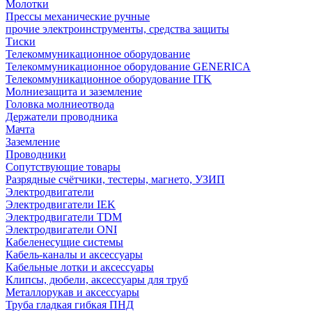
Молотки
Прессы механические ручные
прочие электроинструменты, средства защиты
Тиски
Телекоммуникационное оборудование
Телекоммуникационное оборудование GENERICA
Телекоммуникационное оборудование ITK
Молниезащита и заземление
Головка молниеотвода
Держатели проводника
Мачта
Заземление
Проводники
Сопутствующие товары
Разрядные счётчики, тестеры, магнето, УЗИП
Электродвигатели
Электродвигатели IEK
Электродвигатели TDM
Электродвигатели ONI
Кабеленесущие системы
Кабель-каналы и аксессуары
Кабельные лотки и аксессуары
Клипсы, дюбели, аксессуары для труб
Металлорукав и аксессуары
Труба гладкая гибкая ПНД