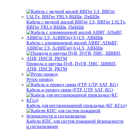
Кабель с медной жилой ВВГнг LS, ВВГнг LSLTx,
ВВГнг FRLS,ВБШв, ПвБШв
Кабель с алюминиевой жилой АВВГ, АПвВГ,
АВВГнг LS, АсВВГнг(А)-LS, АВБШв
Провода и шнуры ПуВ, ПуГВ, ПВС, ШВВП,
АПВ, ПНСВ, РКГМ
Ретро провод
Кабель и провод связи (FTP, UTP, SAT, RG)
Кабель для нестационарной прокладки (КГ, КГхл)
Кабели КПС для систем пожарной безопасности
и сигнализации