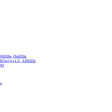
LS,ВБШв, ПвБШв
ВВГнг(А)-LS, АВБШв
ГМ
ии