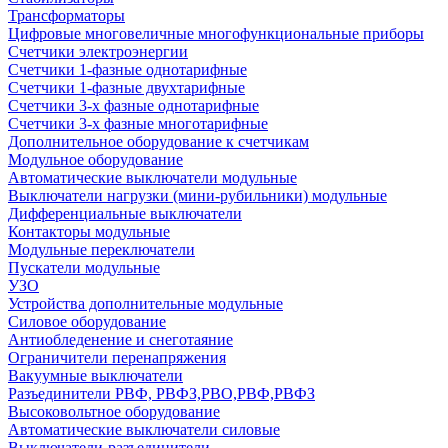
Трансформаторы
Цифровые многовеличные многофункциональные приборы
Счетчики электроэнергии
Счетчики 1-фазные однотарифные
Счетчики 1-фазные двухтарифные
Счетчики 3-х фазные однотарифные
Счетчики 3-х фазные многотарифные
Дополнительное оборудование к счетчикам
Модульное оборудование
Автоматические выключатели модульные
Выключатели нагрузки (мини-рубильники) модульные
Дифференциальные выключатели
Контакторы модульные
Модульные переключатели
Пускатели модульные
УЗО
Устройства дополнительные модульные
Силовое оборудование
Антиобледенение и снеготаяние
Ограничители перенапряжения
Вакуумные выключатели
Разъединители РВФ, РВФЗ,РВО,РВФ,РВФЗ
Высоковольтное оборудование
Автоматические выключатели cиловые
Выключатели-разъединители