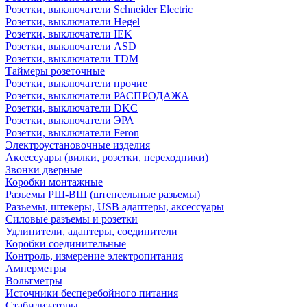
Розетки, выключатели Schneider Electric
Розетки, выключатели Hegel
Розетки, выключатели IEK
Розетки, выключатели ASD
Розетки, выключатели TDM
Таймеры розеточные
Розетки, выключатели прочие
Розетки, выключатели РАСПРОДАЖА
Розетки, выключатели DKC
Розетки, выключатели ЭРА
Розетки, выключатели Feron
Электроустановочные изделия
Аксессуары (вилки, розетки, переходники)
Звонки дверные
Коробки монтажные
Разъемы РШ-ВШ (штепсельные разьемы)
Разъемы, штекеры, USB адаптеры, аксессуары
Силовые разъемы и розетки
Удлинители, адаптеры, соединители
Коробки соединительные
Контроль, измерение электропитания
Амперметры
Вольтметры
Источники бесперебойного питания
Стабилизаторы