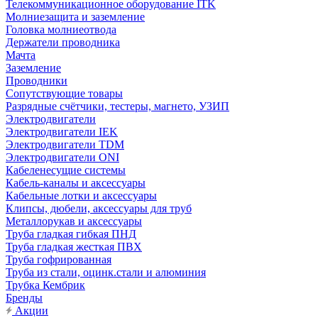
Телекоммуникационное оборудование ITK
Молниезащита и заземление
Головка молниеотвода
Держатели проводника
Мачта
Заземление
Проводники
Сопутствующие товары
Разрядные счётчики, тестеры, магнето, УЗИП
Электродвигатели
Электродвигатели IEK
Электродвигатели TDM
Электродвигатели ONI
Кабеленесущие системы
Кабель-каналы и аксессуары
Кабельные лотки и аксессуары
Клипсы, дюбели, аксессуары для труб
Металлорукав и аксессуары
Труба гладкая гибкая ПНД
Труба гладкая жесткая ПВХ
Труба гофрированная
Труба из стали, оцинк.стали и алюминия
Трубка Кембрик
Бренды
Акции