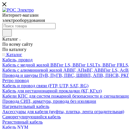
Интернет-магазин
электрооборудования
Каталог
По всему сайту
По каталогу
Каталог
Кабель, провод
Кабель с медной жилой ВВГнг LS, ВВГнг LSLTx, ВВГнг FR
Кабель с алюминиевой жилой АВВГ, АПвВГ, АВВГнг LS, Ас
Провода и шнуры ПуВ, ПуГВ, ПВС, ШВВП, АПВ, ПНСВ, РК
Ретро провод
Кабель и провод связи (FTP, UTP, SAT, RG)
Кабель для нестационарной прокладки (КГ, КГхл)
Кабели КПС для систем пожарной безопасности и сигнализац
Провода СИП, арматура, провода без изоляции
Нагревательный кабель
Аксессуары для кабеля (муфты, плитка, лента оградительная)
Саморегулирующийся кабель
Резистивный кабель
Кабель NYM