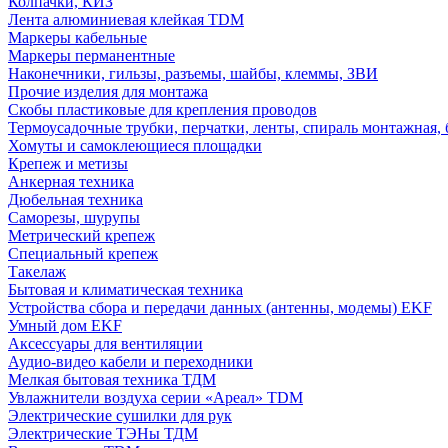
Колпачки, КИЗ
Лента алюминиевая клейкая TDM
Маркеры кабельные
Маркеры перманентные
Наконечники, гильзы, разъемы, шайбы, клеммы, ЗВИ
Прочие изделия для монтажа
Скобы пластиковые для крепления проводов
Термоусадочные трубки, перчатки, ленты, спираль монтажная, 
Хомуты и самоклеющиеся площадки
Крепеж и метизы
Анкерная техника
Дюбельная техника
Саморезы, шурупы
Метрический крепеж
Специальный крепеж
Такелаж
Бытовая и климатическая техника
Устройства сбора и передачи данных (антенны, модемы) EKF
Умный дом EKF
Аксессуары для вентиляции
Аудио-видео кабели и переходники
Мелкая бытовая техника ТДМ
Увлажнители воздуха серии «Ареал» TDM
Электрические сушилки для рук
Электрические ТЭНы ТДМ