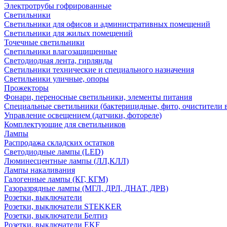
Электротрубы гофрированные
Светильники
Светильники для офисов и административных помещений
Светильники для жилых помещений
Точечные светильники
Светильники влагозащищенные
Светодиодная лента, гирлянды
Светильники технические и специального назначения
Светильники уличные, опоры
Прожекторы
Фонари, переносные светильники, элементы питания
Специальные светильники (бактерицидные, фито, очистители в
Управление освещением (датчики, фотореле)
Комплектующие для светильников
Лампы
Распродажа складских остатков
Светодиодные лампы (LED)
Люминесцентные лампы (ЛЛ,КЛЛ)
Лампы накаливания
Галогенные лампы (КГ, КГМ)
Газоразрядные лампы (МГЛ, ДРЛ, ДНАТ, ДРВ)
Розетки, выключатели
Розетки, выключатели STEKKER
Розетки, выключатели Белтиз
Розетки, выключатели EKF