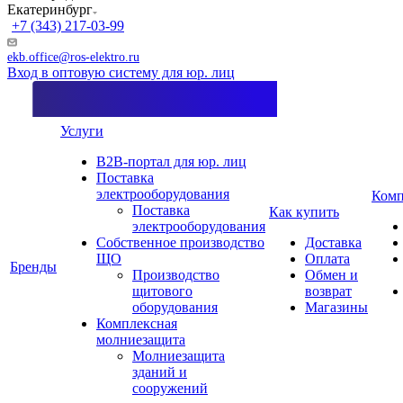
Екатеринбург
+7 (343) 217-03-99
ekb.office@ros-elektro.ru
Вход в оптовую систему для юр. лиц
Услуги
B2B-портал для юр. лиц
Поставка
электрооборудования
Комп
Поставка
Как купить
электрооборудования
Собственное производство
Доставка
ЩО
Оплата
Бренды
Производство
Обмен и
щитового
возврат
оборудования
Магазины
Комплексная
молниезащита
Молниезащита
зданий и
сооружений