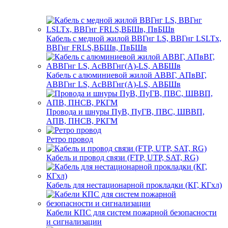
Кабель с медной жилой ВВГнг LS, ВВГнг LSLTx,
ВВГнг FRLS,ВБШв, ПвБШв
Кабель с алюминиевой жилой АВВГ, АПвВГ,
АВВГнг LS, АсВВГнг(А)-LS, АВБШв
Провода и шнуры ПуВ, ПуГВ, ПВС, ШВВП,
АПВ, ПНСВ, РКГМ
Ретро провод
Кабель и провод связи (FTP, UTP, SAT, RG)
Кабель для нестационарной прокладки (КГ, КГхл)
Кабели КПС для систем пожарной безопасности
и сигнализации