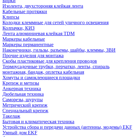
Бирки
Изолента, двухстороняя клейкая лента
Кабельные протяжки
Клипсы
Колодки клеммные для сетей уличного освещения
Колпачки, КИЗ
Лента алюминиевая клейкая TDM
Маркеры кабельные
Маркеры перманентные
Наконечники, гильзы, разъемы, шайбы, клеммы, ЗВИ
Прочие изделия для монтажа
Скобы пластиковые для крепления проводов
Термоусадочные трубки, перчатки, ленты, спираль
монтажная, бандаж, оплетка кабельная
Хомуты и самоклеющиеся площадки
Крепеж и метизы
Анкерная техника
Дюбельная техника
Саморезы, шурупы
Метрический крепеж
Специальный крепеж
Такелаж
Бытовая и климатическая техника
Устройства сбора и передачи данных (антенны, модемы) EKF
Умный дом EKF