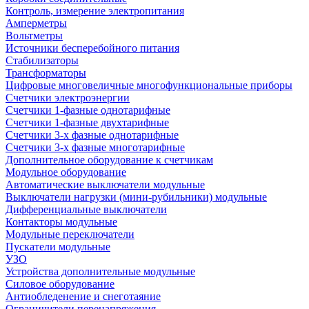
Контроль, измерение электропитания
Амперметры
Вольтметры
Источники бесперебойного питания
Стабилизаторы
Трансформаторы
Цифровые многовеличные многофункциональные приборы
Счетчики электроэнергии
Счетчики 1-фазные однотарифные
Счетчики 1-фазные двухтарифные
Счетчики 3-х фазные однотарифные
Счетчики 3-х фазные многотарифные
Дополнительное оборудование к счетчикам
Модульное оборудование
Автоматические выключатели модульные
Выключатели нагрузки (мини-рубильники) модульные
Дифференциальные выключатели
Контакторы модульные
Модульные переключатели
Пускатели модульные
УЗО
Устройства дополнительные модульные
Силовое оборудование
Антиобледенение и снеготаяние
Ограничители перенапряжения