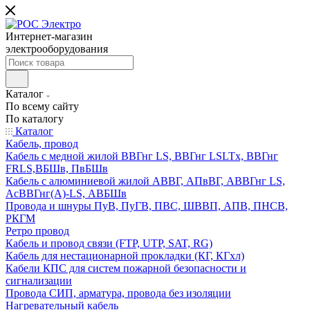
Интернет-магазин
электрооборудования
Каталог
По всему сайту
По каталогу
Каталог
Кабель, провод
Кабель с медной жилой ВВГнг LS, ВВГнг LSLTx, ВВГнг
FRLS,ВБШв, ПвБШв
Кабель с алюминиевой жилой АВВГ, АПвВГ, АВВГнг LS,
АсВВГнг(А)-LS, АВБШв
Провода и шнуры ПуВ, ПуГВ, ПВС, ШВВП, АПВ, ПНСВ,
РКГМ
Ретро провод
Кабель и провод связи (FTP, UTP, SAT, RG)
Кабель для нестационарной прокладки (КГ, КГхл)
Кабели КПС для систем пожарной безопасности и
сигнализации
Провода СИП, арматура, провода без изоляции
Нагревательный кабель