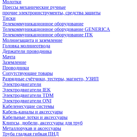
Молотки
Прессы механические ручные
прочие электроинструменты, средства защиты
Тиски
Телекоммуникационное оборудование
Телекоммуникационное оборудование GENERICA
Телекоммуникационное оборудование ITK
Молниезащита и заземление
Головка молниеотвода
Держатели проводника
Мачта
Заземление
Проводники
Сопутствующие товары
Разрядные счётчики, тестеры, магнето, УЗИП
Электродвигатели
Электродвигатели IEK
Электродвигатели TDM
Электродвигатели ONI
Кабеленесущие системы
Кабель-каналы и аксессуары
Кабельные лотки и аксессуары
Клипсы, дюбели, аксессуары для труб
Металлорукав и аксессуары
Труба гладкая гибкая ПНД