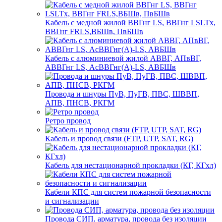
Кабель с медной жилой ВВГнг LS, ВВГнг LSLTx,
ВВГнг FRLS,ВБШв, ПвБШв
Кабель с алюминиевой жилой АВВГ, АПвВГ,
АВВГнг LS, АсВВГнг(А)-LS, АВБШв
Провода и шнуры ПуВ, ПуГВ, ПВС, ШВВП,
АПВ, ПНСВ, РКГМ
Ретро провод
Кабель и провод связи (FTP, UTP, SAT, RG)
Кабель для нестационарной прокладки (КГ, КГхл)
Кабели КПС для систем пожарной безопасности
и сигнализации
Провода СИП, арматура, провода без изоляции