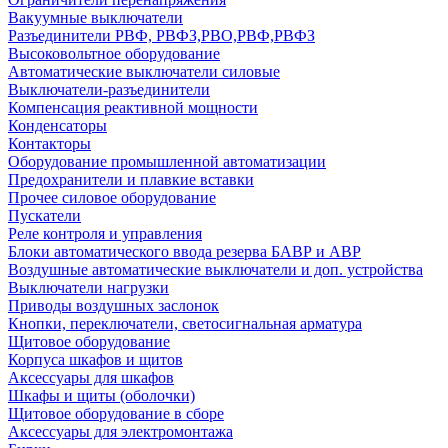
Вакуумные выключатели
Разъединители РВФ, РВФЗ,РВО,РВФ,РВФЗ
Высоковольтное оборудование
Автоматические выключатели cиловые
Выключатели-разъединители
Компенсация реактивной мощности
Конденсаторы
Контакторы
Оборудование промышленной автоматизации
Предохранители и плавкие вставки
Прочее силовое оборудование
Пускатели
Реле контроля и управления
Блоки автоматического ввода резерва БАВР и АВР
Воздушные автоматические выключатели и доп. устройства
Выключатели нагрузки
Приводы воздушных заслонок
Кнопки, переключатели, светосигнальная арматура
Щитовое оборудование
Корпуса шкафов и щитов
Аксессуары для шкафов
Шкафы и щиты (оболочки)
Щитовое оборудование в сборе
Аксессуары для электромонтажа