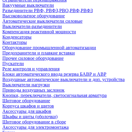
Вакуумные выключатели
Разъединители РВФ, РВФЗ,РВО,РВФ,РВФЗ
Высоковольтное оборудование
Автоматические выключатели cиловые
Выключатели-разъединители
Компенсация реактивной мощности
Конденсаторы
Контакторы
Оборудование промышленной автоматизации
Предохранители и плавкие вставки
Прочее силовое оборудование
Пускатели
Реле контроля и управления
Блоки автоматического ввода резерва БАВР и АВР
Воздушные автоматические выключатели и доп. устройства
Выключатели нагрузки
Приводы воздушных заслонок
Кнопки, переключатели, светосигнальная арматура
Щитовое оборудование
Корпуса шкафов и щитов
Аксессуары для шкафов
Шкафы и щиты (оболочки)
Щитовое оборудование в сборе
Аксессуары для электромонтажа