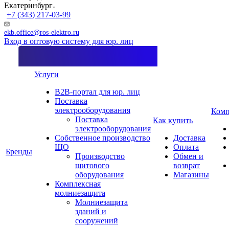
Екатеринбург
+7 (343) 217-03-99
ekb.office@ros-elektro.ru
Вход в оптовую систему для юр. лиц
Услуги
B2B-портал для юр. лиц
Поставка
электрооборудования
Комп
Поставка
Как купить
электрооборудования
Собственное производство
Доставка
ЩО
Оплата
Бренды
Производство
Обмен и
щитового
возврат
оборудования
Магазины
Комплексная
молниезащита
Молниезащита
зданий и
сооружений