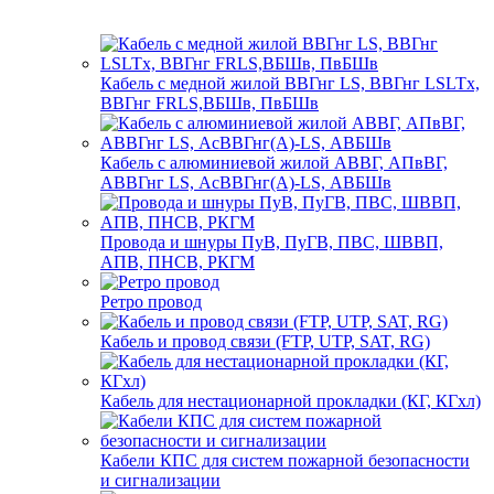
Кабель с медной жилой ВВГнг LS, ВВГнг LSLTx,
ВВГнг FRLS,ВБШв, ПвБШв
Кабель с алюминиевой жилой АВВГ, АПвВГ,
АВВГнг LS, АсВВГнг(А)-LS, АВБШв
Провода и шнуры ПуВ, ПуГВ, ПВС, ШВВП,
АПВ, ПНСВ, РКГМ
Ретро провод
Кабель и провод связи (FTP, UTP, SAT, RG)
Кабель для нестационарной прокладки (КГ, КГхл)
Кабели КПС для систем пожарной безопасности
и сигнализации