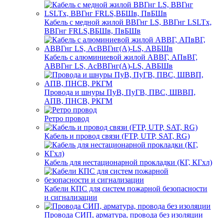
Кабель с медной жилой ВВГнг LS, ВВГнг LSLTx,
ВВГнг FRLS,ВБШв, ПвБШв
Кабель с алюминиевой жилой АВВГ, АПвВГ,
АВВГнг LS, АсВВГнг(А)-LS, АВБШв
Провода и шнуры ПуВ, ПуГВ, ПВС, ШВВП,
АПВ, ПНСВ, РКГМ
Ретро провод
Кабель и провод связи (FTP, UTP, SAT, RG)
Кабель для нестационарной прокладки (КГ, КГхл)
Кабели КПС для систем пожарной безопасности
и сигнализации
Провода СИП, арматура, провода без изоляции