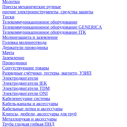
Молотки
Прессы механические ручные
прочие электроинструменты, средства защиты
Тиски
Телекоммуникационное оборудование
Телекоммуникационное оборудование GENERICA
Телекоммуникационное оборудование ITK
Молниезащита и заземление
Головка молниеотвода
Держатели проводника
Мачта
Заземление
Проводники
Сопутствующие товары
Разрядные счётчики, тестеры, магнето, УЗИП
Электродвигатели
Электродвигатели IEK
Электродвигатели TDM
Электродвигатели ONI
Кабеленесущие системы
Кабель-каналы и аксессуары
Кабельные лотки и аксессуары
Клипсы, дюбели, аксессуары для труб
Металлорукав и аксессуары
Труба гладкая гибкая ПНД