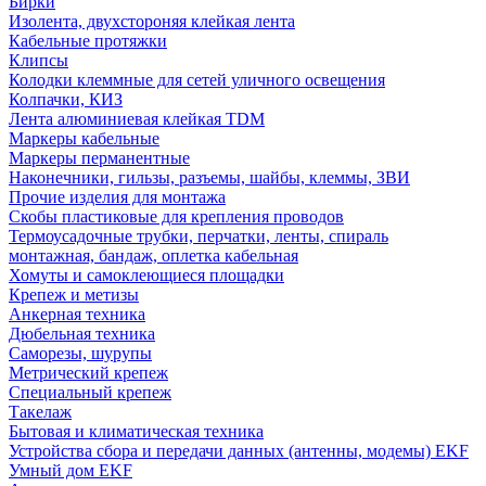
Бирки
Изолента, двухстороняя клейкая лента
Кабельные протяжки
Клипсы
Колодки клеммные для сетей уличного освещения
Колпачки, КИЗ
Лента алюминиевая клейкая TDM
Маркеры кабельные
Маркеры перманентные
Наконечники, гильзы, разъемы, шайбы, клеммы, ЗВИ
Прочие изделия для монтажа
Скобы пластиковые для крепления проводов
Термоусадочные трубки, перчатки, ленты, спираль
монтажная, бандаж, оплетка кабельная
Хомуты и самоклеющиеся площадки
Крепеж и метизы
Анкерная техника
Дюбельная техника
Саморезы, шурупы
Метрический крепеж
Специальный крепеж
Такелаж
Бытовая и климатическая техника
Устройства сбора и передачи данных (антенны, модемы) EKF
Умный дом EKF