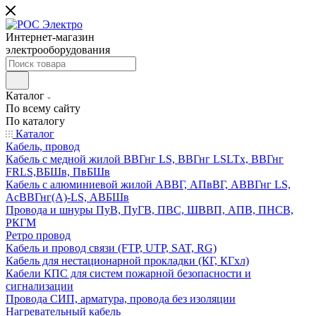
Интернет-магазин
электрооборудования
Каталог
По всему сайту
По каталогу
Каталог
Кабель, провод
Кабель с медной жилой ВВГнг LS, ВВГнг LSLTx, ВВГнг
FRLS,ВБШв, ПвБШв
Кабель с алюминиевой жилой АВВГ, АПвВГ, АВВГнг LS,
АсВВГнг(А)-LS, АВБШв
Провода и шнуры ПуВ, ПуГВ, ПВС, ШВВП, АПВ, ПНСВ,
РКГМ
Ретро провод
Кабель и провод связи (FTP, UTP, SAT, RG)
Кабель для нестационарной прокладки (КГ, КГхл)
Кабели КПС для систем пожарной безопасности и
сигнализации
Провода СИП, арматура, провода без изоляции
Нагревательный кабель