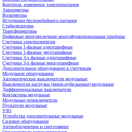
Контроль, измерение электропитания
Амперметры
Вольтметры
Источники бесперебойного питания
Стабилизаторы
Трансформаторы
Цифровые многовеличные многофункциональные приборы
Счетчики электроэнергии
Счетчики 1-фазные однотарифные
Счетчики 1-фазные двухтарифные
Счетчики 3-х фазные однотарифные
Счетчики 3-х фазные многотарифные
Дополнительное оборудование к счетчикам
Модульное оборудование
Автоматические выключатели модульные
Выключатели нагрузки (мини-рубильники) модульные
Дифференциальные выключатели
Контакторы модульные
Модульные переключатели
Пускатели модульные
УЗО
Устройства дополнительные модульные
Силовое оборудование
Антиобледенение и снеготаяние
Ограничители перенапряжения