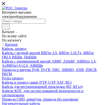
Интернет-магазин
электрооборудования
Каталог
По всему сайту
По каталогу
Каталог
Кабель, провод
Кабель с медной жилой ВВГнг LS, ВВГнг LSLTx, ВВГнг
FRLS,ВБШв, ПвБШв
Кабель с алюминиевой жилой АВВГ, АПвВГ, АВВГнг LS,
АсВВГнг(А)-LS, АВБШв
Провода и шнуры ПуВ, ПуГВ, ПВС, ШВВП, АПВ, ПНСВ,
РКГМ
Ретро провод
Кабель и провод связи (FTP, UTP, SAT, RG)
Кабель для нестационарной прокладки (КГ, КГхл)
Кабели КПС для систем пожарной безопасности и
сигнализации
Провода СИП, арматура, провода без изоляции
Нагревательный кабель