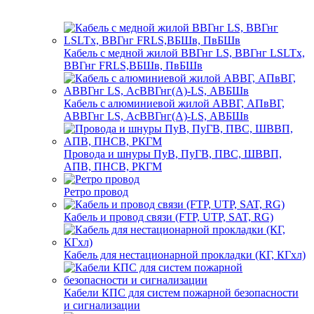
Кабель с медной жилой ВВГнг LS, ВВГнг LSLTx,
ВВГнг FRLS,ВБШв, ПвБШв
Кабель с алюминиевой жилой АВВГ, АПвВГ,
АВВГнг LS, АсВВГнг(А)-LS, АВБШв
Провода и шнуры ПуВ, ПуГВ, ПВС, ШВВП,
АПВ, ПНСВ, РКГМ
Ретро провод
Кабель и провод связи (FTP, UTP, SAT, RG)
Кабель для нестационарной прокладки (КГ, КГхл)
Кабели КПС для систем пожарной безопасности
и сигнализации