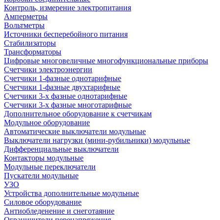
Контроль, измерение электропитания
Амперметры
Вольтметры
Источники бесперебойного питания
Стабилизаторы
Трансформаторы
Цифровые многовеличные многофункциональные приборы
Счетчики электроэнергии
Счетчики 1-фазные однотарифные
Счетчики 1-фазные двухтарифные
Счетчики 3-х фазные однотарифные
Счетчики 3-х фазные многотарифные
Дополнительное оборудование к счетчикам
Модульное оборудование
Автоматические выключатели модульные
Выключатели нагрузки (мини-рубильники) модульные
Дифференциальные выключатели
Контакторы модульные
Модульные переключатели
Пускатели модульные
УЗО
Устройства дополнительные модульные
Силовое оборудование
Антиобледенение и снеготаяние
Ограничители перенапряжения