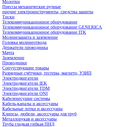
Молотки
Прессы механические ручные
прочие электроинструменты, средства защиты
Тиски
Телекоммуникационное оборудование
Телекоммуникационное оборудование GENERICA
Телекоммуникационное оборудование ITK
Молниезащита и заземление
Головка молниеотвода
Держатели проводника
Мачта
Заземление
Проводники
Сопутствующие товары
Разрядные счётчики, тестеры, магнето, УЗИП
Электродвигатели
Электродвигатели IEK
Электродвигатели TDM
Электродвигатели ONI
Кабеленесущие системы
Кабель-каналы и аксессуары
Кабельные лотки и аксессуары
Клипсы, дюбели, аксессуары для труб
Металлорукав и аксессуары
Труба гладкая гибкая ПНД