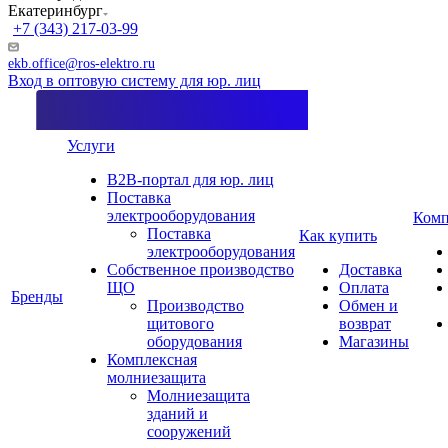
Екатеринбург
+7 (343) 217-03-99
ekb.office@ros-elektro.ru
Вход в оптовую систему для юр. лиц
Услуги
B2B-портал для юр. лиц
Поставка
электрооборудования
Комп
Поставка
Как купить
электрооборудования
Собственное производство
Доставка
ЩО
Оплата
Бренды
Производство
Обмен и
щитового
возврат
оборудования
Магазины
Комплексная
молниезащита
Молниезащита
зданий и
сооружений