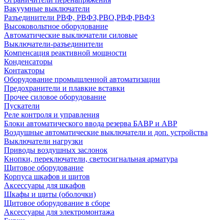
Вакуумные выключатели
Разъединители РВФ, РВФЗ,РВО,РВФ,РВФЗ
Высоковольтное оборудование
Автоматические выключатели cиловые
Выключатели-разъединители
Компенсация реактивной мощности
Конденсаторы
Контакторы
Оборудование промышленной автоматизации
Предохранители и плавкие вставки
Прочее силовое оборудование
Пускатели
Реле контроля и управления
Блоки автоматического ввода резерва БАВР и АВР
Воздушные автоматические выключатели и доп. устройства
Выключатели нагрузки
Приводы воздушных заслонок
Кнопки, переключатели, светосигнальная арматура
Щитовое оборудование
Корпуса шкафов и щитов
Аксессуары для шкафов
Шкафы и щиты (оболочки)
Щитовое оборудование в сборе
Аксессуары для электромонтажа