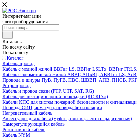
Интернет-магазин
электрооборудования
Каталог
По всему сайту
По каталогу
Каталог
Кабель, провод
Кабель с медной жилой ВВГнг LS, ВВГнг LSLTx, ВВГнг FR
Кабель с алюминиевой жилой АВВГ, АПвВГ, АВВГнг LS, Ас
Провода и шнуры ПуВ, ПуГВ, ПВС, ШВВП, АПВ, ПНСВ, РК
Ретро провод
Кабель и провод связи (FTP, UTP, SAT, RG)
Кабель для нестационарной прокладки (КГ, КГхл)
Кабели КПС для систем пожарной безопасности и сигнализац
Провода СИП, арматура, провода без изоляции
Нагревательный кабель
Аксессуары для кабеля (муфты, плитка, лента оградительная)
Саморегулирующийся кабель
Резистивный кабель
Кабель NYM