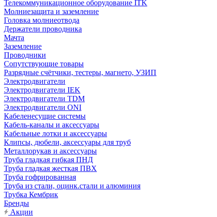
Телекоммуникационное оборудование ITK
Молниезащита и заземление
Головка молниеотвода
Держатели проводника
Мачта
Заземление
Проводники
Сопутствующие товары
Разрядные счётчики, тестеры, магнето, УЗИП
Электродвигатели
Электродвигатели IEK
Электродвигатели TDM
Электродвигатели ONI
Кабеленесущие системы
Кабель-каналы и аксессуары
Кабельные лотки и аксессуары
Клипсы, дюбели, аксессуары для труб
Металлорукав и аксессуары
Труба гладкая гибкая ПНД
Труба гладкая жесткая ПВХ
Труба гофрированная
Труба из стали, оцинк.стали и алюминия
Трубка Кембрик
Бренды
Акции