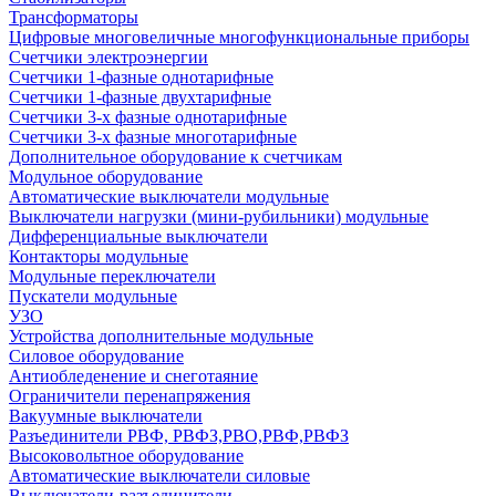
Трансформаторы
Цифровые многовеличные многофункциональные приборы
Счетчики электроэнергии
Счетчики 1-фазные однотарифные
Счетчики 1-фазные двухтарифные
Счетчики 3-х фазные однотарифные
Счетчики 3-х фазные многотарифные
Дополнительное оборудование к счетчикам
Модульное оборудование
Автоматические выключатели модульные
Выключатели нагрузки (мини-рубильники) модульные
Дифференциальные выключатели
Контакторы модульные
Модульные переключатели
Пускатели модульные
УЗО
Устройства дополнительные модульные
Силовое оборудование
Антиобледенение и снеготаяние
Ограничители перенапряжения
Вакуумные выключатели
Разъединители РВФ, РВФЗ,РВО,РВФ,РВФЗ
Высоковольтное оборудование
Автоматические выключатели cиловые
Выключатели-разъединители