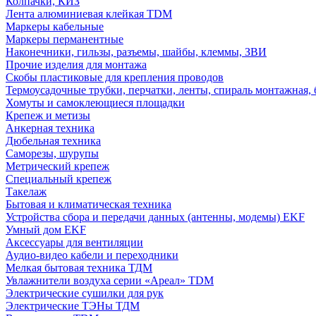
Колпачки, КИЗ
Лента алюминиевая клейкая TDM
Маркеры кабельные
Маркеры перманентные
Наконечники, гильзы, разъемы, шайбы, клеммы, ЗВИ
Прочие изделия для монтажа
Скобы пластиковые для крепления проводов
Термоусадочные трубки, перчатки, ленты, спираль монтажная, 
Хомуты и самоклеющиеся площадки
Крепеж и метизы
Анкерная техника
Дюбельная техника
Саморезы, шурупы
Метрический крепеж
Специальный крепеж
Такелаж
Бытовая и климатическая техника
Устройства сбора и передачи данных (антенны, модемы) EKF
Умный дом EKF
Аксессуары для вентиляции
Аудио-видео кабели и переходники
Мелкая бытовая техника ТДМ
Увлажнители воздуха серии «Ареал» TDM
Электрические сушилки для рук
Электрические ТЭНы ТДМ