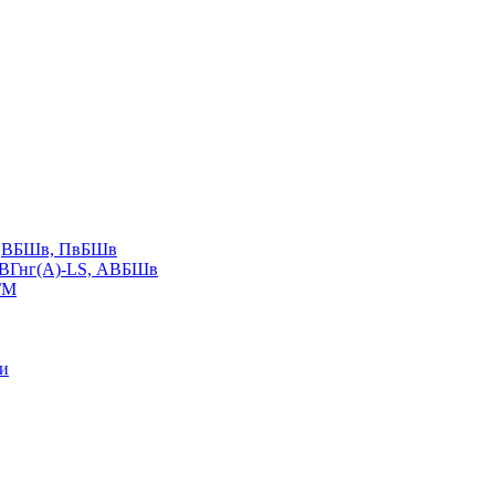
LS,ВБШв, ПвБШв
ВВГнг(А)-LS, АВБШв
ГМ
ии