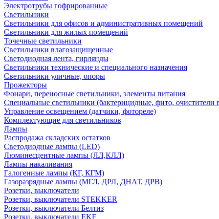
Электротрубы гофрированные
Светильники
Светильники для офисов и административных помещений
Светильники для жилых помещений
Точечные светильники
Светильники влагозащищенные
Светодиодная лента, гирлянды
Светильники технические и специального назначения
Светильники уличные, опоры
Прожекторы
Фонари, переносные светильники, элементы питания
Специальные светильники (бактерицидные, фито, очистители в
Управление освещением (датчики, фотореле)
Комплектующие для светильников
Лампы
Распродажа складских остатков
Светодиодные лампы (LED)
Люминесцентные лампы (ЛЛ,КЛЛ)
Лампы накаливания
Галогенные лампы (КГ, КГМ)
Газоразрядные лампы (МГЛ, ДРЛ, ДНАТ, ДРВ)
Розетки, выключатели
Розетки, выключатели STEKKER
Розетки, выключатели Белтиз
Розетки, выключатели EKF