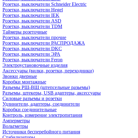
Розетки, выключатели Schneider Electric
Розетки, выключатели Hegel
Розетки, выключатели IEK
Розетки, выключатели ASD
Розетки, выключатели TDM
Таймеры розеточные
Розетки, выключатели прочие
Розетки, выключатели РАСПРОДАЖА
Розетки, выключатели DKC
Розетки, выключатели ЭРА
Розетки, выключатели Feron
Электроустановочные изделия
Аксессуары (вилки, розетки, переходники)
Звонки дверные
Коробки монтажные
Разъемы РШ-ВШ (штепсельные разьемы)
Разъемы, штекеры, USB адаптеры, аксессуары
Силовые разъемы и розетки
Удлинители, адаптеры, соединители
Коробки соединительные
Контроль, измерение электропитания
Амперметры
Вольтметры
Источники бесперебойного питания
Стабилизаторы