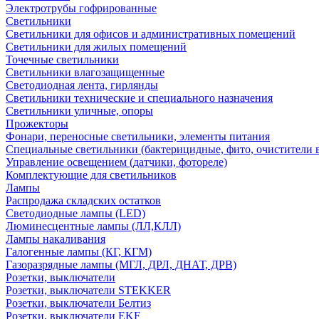
Электротрубы гофрированные
Светильники
Светильники для офисов и административных помещений
Светильники для жилых помещений
Точечные светильники
Светильники влагозащищенные
Светодиодная лента, гирлянды
Светильники технические и специального назначения
Светильники уличные, опоры
Прожекторы
Фонари, переносные светильники, элементы питания
Специальные светильники (бактерицидные, фито, очистители в
Управление освещением (датчики, фотореле)
Комплектующие для светильников
Лампы
Распродажа складских остатков
Светодиодные лампы (LED)
Люминесцентные лампы (ЛЛ,КЛЛ)
Лампы накаливания
Галогенные лампы (КГ, КГМ)
Газоразрядные лампы (МГЛ, ДРЛ, ДНАТ, ДРВ)
Розетки, выключатели
Розетки, выключатели STEKKER
Розетки, выключатели Белтиз
Розетки, выключатели EKF