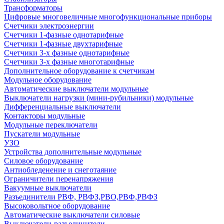
Трансформаторы
Цифровые многовеличные многофункциональные приборы
Счетчики электроэнергии
Счетчики 1-фазные однотарифные
Счетчики 1-фазные двухтарифные
Счетчики 3-х фазные однотарифные
Счетчики 3-х фазные многотарифные
Дополнительное оборудование к счетчикам
Модульное оборудование
Автоматические выключатели модульные
Выключатели нагрузки (мини-рубильники) модульные
Дифференциальные выключатели
Контакторы модульные
Модульные переключатели
Пускатели модульные
УЗО
Устройства дополнительные модульные
Силовое оборудование
Антиобледенение и снеготаяние
Ограничители перенапряжения
Вакуумные выключатели
Разъединители РВФ, РВФЗ,РВО,РВФ,РВФЗ
Высоковольтное оборудование
Автоматические выключатели cиловые
Выключатели-разъединители