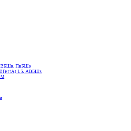
LS,ВБШв, ПвБШв
ВВГнг(А)-LS, АВБШв
ГМ
ии