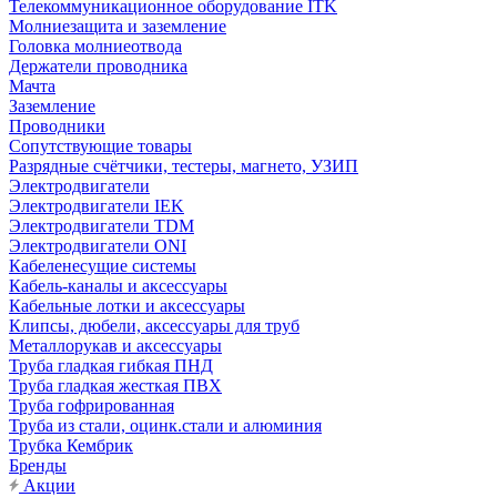
Телекоммуникационное оборудование ITK
Молниезащита и заземление
Головка молниеотвода
Держатели проводника
Мачта
Заземление
Проводники
Сопутствующие товары
Разрядные счётчики, тестеры, магнето, УЗИП
Электродвигатели
Электродвигатели IEK
Электродвигатели TDM
Электродвигатели ONI
Кабеленесущие системы
Кабель-каналы и аксессуары
Кабельные лотки и аксессуары
Клипсы, дюбели, аксессуары для труб
Металлорукав и аксессуары
Труба гладкая гибкая ПНД
Труба гладкая жесткая ПВХ
Труба гофрированная
Труба из стали, оцинк.стали и алюминия
Трубка Кембрик
Бренды
Акции