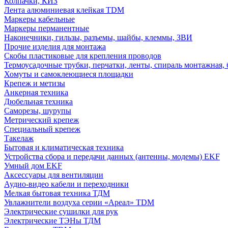
Колпачки, КИЗ
Лента алюминиевая клейкая TDM
Маркеры кабельные
Маркеры перманентные
Наконечники, гильзы, разъемы, шайбы, клеммы, ЗВИ
Прочие изделия для монтажа
Скобы пластиковые для крепления проводов
Термоусадочные трубки, перчатки, ленты, спираль монтажная, 
Хомуты и самоклеющиеся площадки
Крепеж и метизы
Анкерная техника
Дюбельная техника
Саморезы, шурупы
Метрический крепеж
Специальный крепеж
Такелаж
Бытовая и климатическая техника
Устройства сбора и передачи данных (антенны, модемы) EKF
Умный дом EKF
Аксессуары для вентиляции
Аудио-видео кабели и переходники
Мелкая бытовая техника ТДМ
Увлажнители воздуха серии «Ареал» TDM
Электрические сушилки для рук
Электрические ТЭНы ТДМ