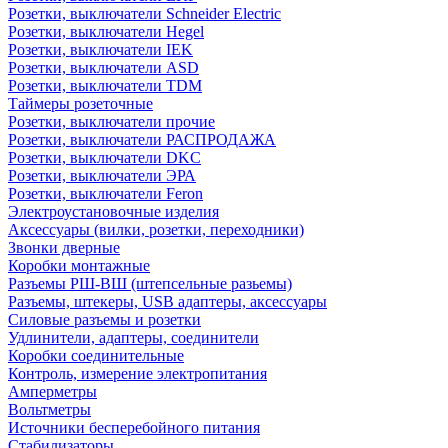
Розетки, выключатели Schneider Electric
Розетки, выключатели Hegel
Розетки, выключатели IEK
Розетки, выключатели ASD
Розетки, выключатели TDM
Таймеры розеточные
Розетки, выключатели прочие
Розетки, выключатели РАСПРОДАЖА
Розетки, выключатели DKC
Розетки, выключатели ЭРА
Розетки, выключатели Feron
Электроустановочные изделия
Аксессуары (вилки, розетки, переходники)
Звонки дверные
Коробки монтажные
Разъемы РШ-ВШ (штепсельные разьемы)
Разъемы, штекеры, USB адаптеры, аксессуары
Силовые разъемы и розетки
Удлинители, адаптеры, соединители
Коробки соединительные
Контроль, измерение электропитания
Амперметры
Вольтметры
Источники бесперебойного питания
Стабилизаторы