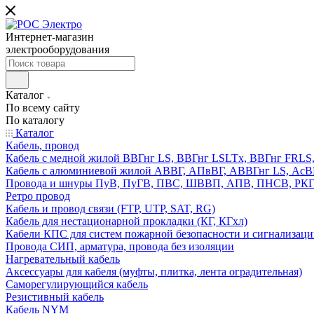
Интернет-магазин
электрооборудования
Каталог
По всему сайту
По каталогу
Каталог
Кабель, провод
Кабель с медной жилой ВВГнг LS, ВВГнг LSLTx, ВВГнг FR
Кабель с алюминиевой жилой АВВГ, АПвВГ, АВВГнг LS, Ас
Провода и шнуры ПуВ, ПуГВ, ПВС, ШВВП, АПВ, ПНСВ, РК
Ретро провод
Кабель и провод связи (FTP, UTP, SAT, RG)
Кабель для нестационарной прокладки (КГ, КГхл)
Кабели КПС для систем пожарной безопасности и сигнализац
Провода СИП, арматура, провода без изоляции
Нагревательный кабель
Аксессуары для кабеля (муфты, плитка, лента оградительная)
Саморегулирующийся кабель
Резистивный кабель
Кабель NYM