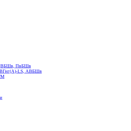
LS,ВБШв, ПвБШв
ВВГнг(А)-LS, АВБШв
ГМ
ии