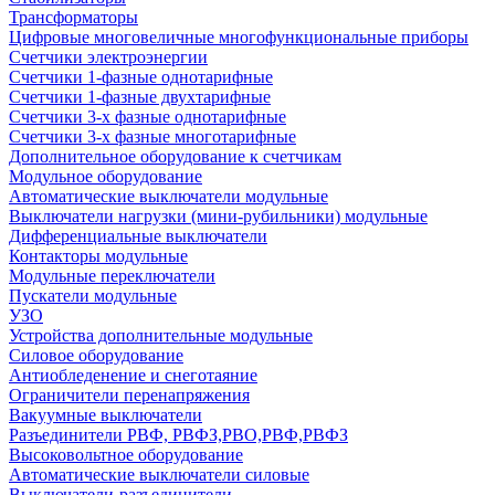
Трансформаторы
Цифровые многовеличные многофункциональные приборы
Счетчики электроэнергии
Счетчики 1-фазные однотарифные
Счетчики 1-фазные двухтарифные
Счетчики 3-х фазные однотарифные
Счетчики 3-х фазные многотарифные
Дополнительное оборудование к счетчикам
Модульное оборудование
Автоматические выключатели модульные
Выключатели нагрузки (мини-рубильники) модульные
Дифференциальные выключатели
Контакторы модульные
Модульные переключатели
Пускатели модульные
УЗО
Устройства дополнительные модульные
Силовое оборудование
Антиобледенение и снеготаяние
Ограничители перенапряжения
Вакуумные выключатели
Разъединители РВФ, РВФЗ,РВО,РВФ,РВФЗ
Высоковольтное оборудование
Автоматические выключатели cиловые
Выключатели-разъединители