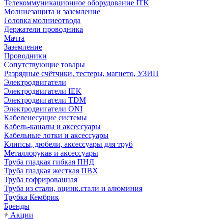
Телекоммуникационное оборудование ITK
Молниезащита и заземление
Головка молниеотвода
Держатели проводника
Мачта
Заземление
Проводники
Сопутствующие товары
Разрядные счётчики, тестеры, магнето, УЗИП
Электродвигатели
Электродвигатели IEK
Электродвигатели TDM
Электродвигатели ONI
Кабеленесущие системы
Кабель-каналы и аксессуары
Кабельные лотки и аксессуары
Клипсы, дюбели, аксессуары для труб
Металлорукав и аксессуары
Труба гладкая гибкая ПНД
Труба гладкая жесткая ПВХ
Труба гофрированная
Труба из стали, оцинк.стали и алюминия
Трубка Кембрик
Бренды
Акции