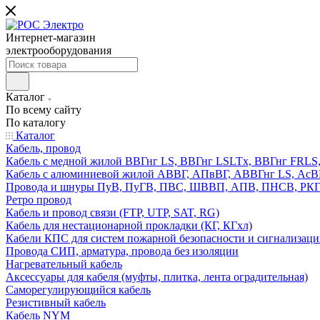
Интернет-магазин
электрооборудования
Каталог
По всему сайту
По каталогу
Каталог
Кабель, провод
Кабель с медной жилой ВВГнг LS, ВВГнг LSLTx, ВВГнг FR
Кабель с алюминиевой жилой АВВГ, АПвВГ, АВВГнг LS, Ас
Провода и шнуры ПуВ, ПуГВ, ПВС, ШВВП, АПВ, ПНСВ, РК
Ретро провод
Кабель и провод связи (FTP, UTP, SAT, RG)
Кабель для нестационарной прокладки (КГ, КГхл)
Кабели КПС для систем пожарной безопасности и сигнализац
Провода СИП, арматура, провода без изоляции
Нагревательный кабель
Аксессуары для кабеля (муфты, плитка, лента оградительная)
Саморегулирующийся кабель
Резистивный кабель
Кабель NYM