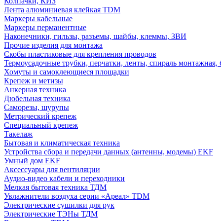
Колпачки, КИЗ
Лента алюминиевая клейкая TDM
Маркеры кабельные
Маркеры перманентные
Наконечники, гильзы, разъемы, шайбы, клеммы, ЗВИ
Прочие изделия для монтажа
Скобы пластиковые для крепления проводов
Термоусадочные трубки, перчатки, ленты, спираль монтажная, 
Хомуты и самоклеющиеся площадки
Крепеж и метизы
Анкерная техника
Дюбельная техника
Саморезы, шурупы
Метрический крепеж
Специальный крепеж
Такелаж
Бытовая и климатическая техника
Устройства сбора и передачи данных (антенны, модемы) EKF
Умный дом EKF
Аксессуары для вентиляции
Аудио-видео кабели и переходники
Мелкая бытовая техника ТДМ
Увлажнители воздуха серии «Ареал» TDM
Электрические сушилки для рук
Электрические ТЭНы ТДМ