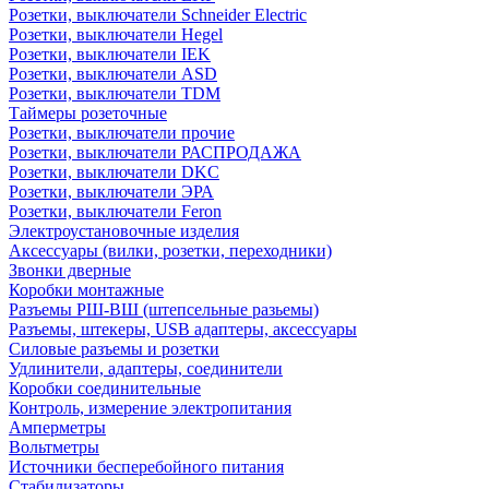
Розетки, выключатели Schneider Electric
Розетки, выключатели Hegel
Розетки, выключатели IEK
Розетки, выключатели ASD
Розетки, выключатели TDM
Таймеры розеточные
Розетки, выключатели прочие
Розетки, выключатели РАСПРОДАЖА
Розетки, выключатели DKC
Розетки, выключатели ЭРА
Розетки, выключатели Feron
Электроустановочные изделия
Аксессуары (вилки, розетки, переходники)
Звонки дверные
Коробки монтажные
Разъемы РШ-ВШ (штепсельные разьемы)
Разъемы, штекеры, USB адаптеры, аксессуары
Силовые разъемы и розетки
Удлинители, адаптеры, соединители
Коробки соединительные
Контроль, измерение электропитания
Амперметры
Вольтметры
Источники бесперебойного питания
Стабилизаторы