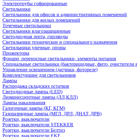
Электротрубы гофрированные
Светильники
Светильники для офисов и административных помещений
Светильники для жилых помещений
Точечные светильники
Светильники влагозащищенные
Светодиодная лента, гирлянды
Светильники технические и специального назначения
Светильники уличные, опоры
Прожекторы
Фонари, переносные светильники, элементы питания
Специальные светильники (бактерицидные, фито, очистители в
Управление освещением (датчики, фотореле)
Комплектующие для светильников
Лампы
Распродажа складских остатков
Светодиодные лампы (LED)
Люминесцентные лампы (ЛЛ,КЛЛ)
Лампы накаливания
Галогенные лампы (КГ, КГМ)
Газоразрядные лампы (МГЛ, ДРЛ, ДНАТ, ДРВ)
Розетки, выключатели
Розетки, выключатели STEKKER
Розетки, выключатели Белтиз
Розетки, выключатели EKF