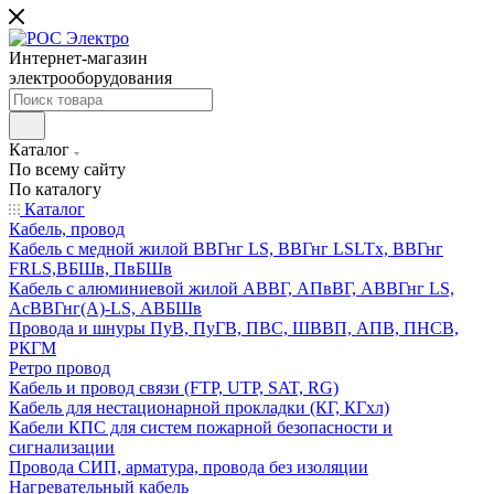
Интернет-магазин
электрооборудования
Каталог
По всему сайту
По каталогу
Каталог
Кабель, провод
Кабель с медной жилой ВВГнг LS, ВВГнг LSLTx, ВВГнг
FRLS,ВБШв, ПвБШв
Кабель с алюминиевой жилой АВВГ, АПвВГ, АВВГнг LS,
АсВВГнг(А)-LS, АВБШв
Провода и шнуры ПуВ, ПуГВ, ПВС, ШВВП, АПВ, ПНСВ,
РКГМ
Ретро провод
Кабель и провод связи (FTP, UTP, SAT, RG)
Кабель для нестационарной прокладки (КГ, КГхл)
Кабели КПС для систем пожарной безопасности и
сигнализации
Провода СИП, арматура, провода без изоляции
Нагревательный кабель