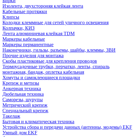
Бирки
Изолента, двухстороняя клейкая лента
Кабельные протяжки
Клипсы
Колодки клеммные для сетей уличного освещения
Колпачки, КИЗ
Лента алюминиевая клейкая TDM
Маркеры кабельные
Маркеры перманентные
Наконечники, гильзы, разъемы, шайбы, клеммы, ЗВИ
Прочие изделия для монтажа
Скобы пластиковые для крепления проводов
Термоусадочные трубки, перчатки, ленты, спираль
монтажная, бандаж, оплетка кабельная
Хомуты и самоклеющиеся площадки
Крепеж и метизы
Анкерная техника
Дюбельная техника
Саморезы, шурупы
Метрический крепеж
Специальный крепеж
Такелаж
Бытовая и климатическая техника
Устройства сбора и передачи данных (антенны, модемы) EKF
Умный дом EKF