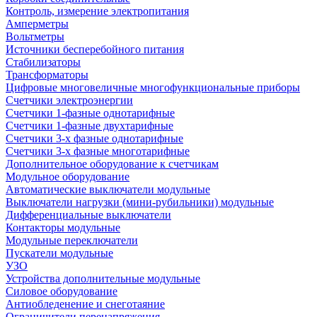
Контроль, измерение электропитания
Амперметры
Вольтметры
Источники бесперебойного питания
Стабилизаторы
Трансформаторы
Цифровые многовеличные многофункциональные приборы
Счетчики электроэнергии
Счетчики 1-фазные однотарифные
Счетчики 1-фазные двухтарифные
Счетчики 3-х фазные однотарифные
Счетчики 3-х фазные многотарифные
Дополнительное оборудование к счетчикам
Модульное оборудование
Автоматические выключатели модульные
Выключатели нагрузки (мини-рубильники) модульные
Дифференциальные выключатели
Контакторы модульные
Модульные переключатели
Пускатели модульные
УЗО
Устройства дополнительные модульные
Силовое оборудование
Антиобледенение и снеготаяние
Ограничители перенапряжения