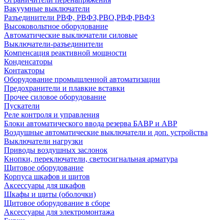
Вакуумные выключатели
Разъединители РВФ, РВФЗ,РВО,РВФ,РВФЗ
Высоковольтное оборудование
Автоматические выключатели cиловые
Выключатели-разъединители
Компенсация реактивной мощности
Конденсаторы
Контакторы
Оборудование промышленной автоматизации
Предохранители и плавкие вставки
Прочее силовое оборудование
Пускатели
Реле контроля и управления
Блоки автоматического ввода резерва БАВР и АВР
Воздушные автоматические выключатели и доп. устройства
Выключатели нагрузки
Приводы воздушных заслонок
Кнопки, переключатели, светосигнальная арматура
Щитовое оборудование
Корпуса шкафов и щитов
Аксессуары для шкафов
Шкафы и щиты (оболочки)
Щитовое оборудование в сборе
Аксессуары для электромонтажа