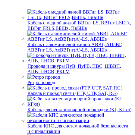
Кабель с медной жилой ВВГнг LS, ВВГнг LSLTx,
ВВГнг FRLS,ВБШв, ПвБШв
Кабель с алюминиевой жилой АВВГ, АПвВГ,
АВВГнг LS, АсВВГнг(А)-LS, АВБШв
Провода и шнуры ПуВ, ПуГВ, ПВС, ШВВП,
АПВ, ПНСВ, РКГМ
Ретро провод
Кабель и провод связи (FTP, UTP, SAT, RG)
Кабель для нестационарной прокладки (КГ, КГхл)
Кабели КПС для систем пожарной безопасности
и сигнализации