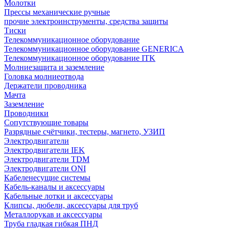
Молотки
Прессы механические ручные
прочие электроинструменты, средства защиты
Тиски
Телекоммуникационное оборудование
Телекоммуникационное оборудование GENERICA
Телекоммуникационное оборудование ITK
Молниезащита и заземление
Головка молниеотвода
Держатели проводника
Мачта
Заземление
Проводники
Сопутствующие товары
Разрядные счётчики, тестеры, магнето, УЗИП
Электродвигатели
Электродвигатели IEK
Электродвигатели TDM
Электродвигатели ONI
Кабеленесущие системы
Кабель-каналы и аксессуары
Кабельные лотки и аксессуары
Клипсы, дюбели, аксессуары для труб
Металлорукав и аксессуары
Труба гладкая гибкая ПНД