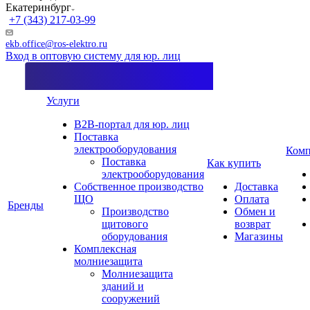
Екатеринбург
+7 (343) 217-03-99
ekb.office@ros-elektro.ru
Вход в оптовую систему для юр. лиц
Услуги
B2B-портал для юр. лиц
Поставка
электрооборудования
Комп
Поставка
Как купить
электрооборудования
Собственное производство
Доставка
ЩО
Оплата
Бренды
Производство
Обмен и
щитового
возврат
оборудования
Магазины
Комплексная
молниезащита
Молниезащита
зданий и
сооружений