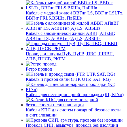
Кабель с медной жилой ВВГнг LS, ВВГнг LSLTx,
ВВГнг FRLS,ВБШв, ПвБШв
Кабель с алюминиевой жилой АВВГ, АПвВГ,
АВВГнг LS, АсВВГнг(А)-LS, АВБШв
Провода и шнуры ПуВ, ПуГВ, ПВС, ШВВП,
АПВ, ПНСВ, РКГМ
Ретро провод
Кабель и провод связи (FTP, UTP, SAT, RG)
Кабель для нестационарной прокладки (КГ, КГхл)
Кабели КПС для систем пожарной безопасности
и сигнализации
Провода СИП, арматура, провода без изоляции