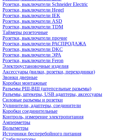
Розетки, выключатели Schneider Electric
Розетки, выключатели Hegel
Розетки, выключатели IEK
Розетки, выключатели ASD
Розетки, выключатели TDM
Таймеры розеточные
Розетки, выключатели прочие
Розетки, выключатели РАСПРОДАЖА
Розетки, выключатели DKC
Розетки, выключатели ЭРА
Розетки, выключатели Feron
Электроустановочные изделия
Аксессуары (вилки, розетки, переходники)
Звонки дверные
Коробки монтажные
Разъемы РШ-ВШ (штепсельные разьемы)
Разъемы, штекеры, USB адаптеры, аксессуары
Силовые разъемы и розетки
Удлинители, адаптеры, соединители
Коробки соединительные
Контроль, измерение электропитания
Амперметры
Вольтметры
Источники бесперебойного питания
Стабилизаторы