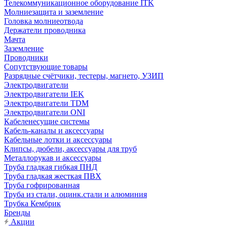
Телекоммуникационное оборудование ITK
Молниезащита и заземление
Головка молниеотвода
Держатели проводника
Мачта
Заземление
Проводники
Сопутствующие товары
Разрядные счётчики, тестеры, магнето, УЗИП
Электродвигатели
Электродвигатели IEK
Электродвигатели TDM
Электродвигатели ONI
Кабеленесущие системы
Кабель-каналы и аксессуары
Кабельные лотки и аксессуары
Клипсы, дюбели, аксессуары для труб
Металлорукав и аксессуары
Труба гладкая гибкая ПНД
Труба гладкая жесткая ПВХ
Труба гофрированная
Труба из стали, оцинк.стали и алюминия
Трубка Кембрик
Бренды
Акции