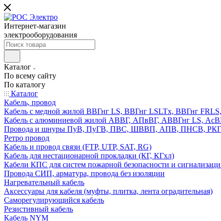
Интернет-магазин
электрооборудования
Каталог
По всему сайту
По каталогу
Каталог
Кабель, провод
Кабель с медной жилой ВВГнг LS, ВВГнг LSLTx, ВВГнг FR
Кабель с алюминиевой жилой АВВГ, АПвВГ, АВВГнг LS, Ас
Провода и шнуры ПуВ, ПуГВ, ПВС, ШВВП, АПВ, ПНСВ, РК
Ретро провод
Кабель и провод связи (FTP, UTP, SAT, RG)
Кабель для нестационарной прокладки (КГ, КГхл)
Кабели КПС для систем пожарной безопасности и сигнализац
Провода СИП, арматура, провода без изоляции
Нагревательный кабель
Аксессуары для кабеля (муфты, плитка, лента оградительная)
Саморегулирующийся кабель
Резистивный кабель
Кабель NYM