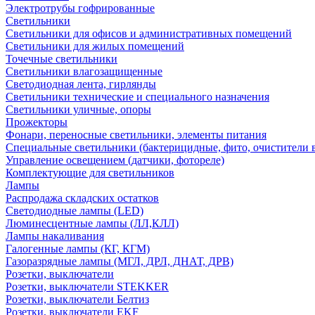
Электротрубы гофрированные
Светильники
Светильники для офисов и административных помещений
Светильники для жилых помещений
Точечные светильники
Светильники влагозащищенные
Светодиодная лента, гирлянды
Светильники технические и специального назначения
Светильники уличные, опоры
Прожекторы
Фонари, переносные светильники, элементы питания
Специальные светильники (бактерицидные, фито, очистители в
Управление освещением (датчики, фотореле)
Комплектующие для светильников
Лампы
Распродажа складских остатков
Светодиодные лампы (LED)
Люминесцентные лампы (ЛЛ,КЛЛ)
Лампы накаливания
Галогенные лампы (КГ, КГМ)
Газоразрядные лампы (МГЛ, ДРЛ, ДНАТ, ДРВ)
Розетки, выключатели
Розетки, выключатели STEKKER
Розетки, выключатели Белтиз
Розетки, выключатели EKF