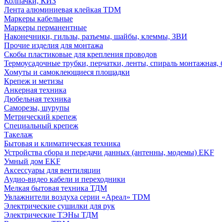
Колпачки, КИЗ
Лента алюминиевая клейкая TDM
Маркеры кабельные
Маркеры перманентные
Наконечники, гильзы, разъемы, шайбы, клеммы, ЗВИ
Прочие изделия для монтажа
Скобы пластиковые для крепления проводов
Термоусадочные трубки, перчатки, ленты, спираль монтажная, 
Хомуты и самоклеющиеся площадки
Крепеж и метизы
Анкерная техника
Дюбельная техника
Саморезы, шурупы
Метрический крепеж
Специальный крепеж
Такелаж
Бытовая и климатическая техника
Устройства сбора и передачи данных (антенны, модемы) EKF
Умный дом EKF
Аксессуары для вентиляции
Аудио-видео кабели и переходники
Мелкая бытовая техника ТДМ
Увлажнители воздуха серии «Ареал» TDM
Электрические сушилки для рук
Электрические ТЭНы ТДМ