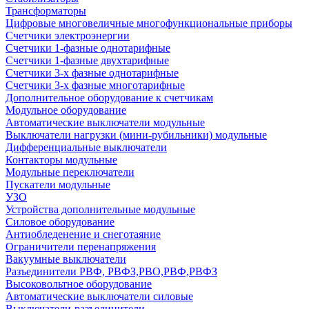
Трансформаторы
Цифровые многовеличные многофункциональные приборы
Счетчики электроэнергии
Счетчики 1-фазные однотарифные
Счетчики 1-фазные двухтарифные
Счетчики 3-х фазные однотарифные
Счетчики 3-х фазные многотарифные
Дополнительное оборудование к счетчикам
Модульное оборудование
Автоматические выключатели модульные
Выключатели нагрузки (мини-рубильники) модульные
Дифференциальные выключатели
Контакторы модульные
Модульные переключатели
Пускатели модульные
УЗО
Устройства дополнительные модульные
Силовое оборудование
Антиобледенение и снеготаяние
Ограничители перенапряжения
Вакуумные выключатели
Разъединители РВФ, РВФЗ,РВО,РВФ,РВФЗ
Высоковольтное оборудование
Автоматические выключатели cиловые
Выключатели-разъединители