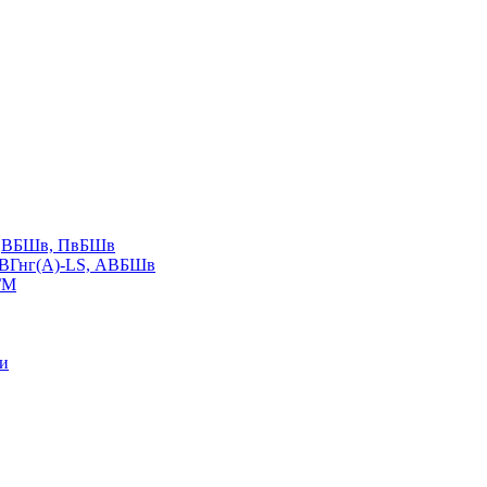
LS,ВБШв, ПвБШв
ВВГнг(А)-LS, АВБШв
ГМ
ии