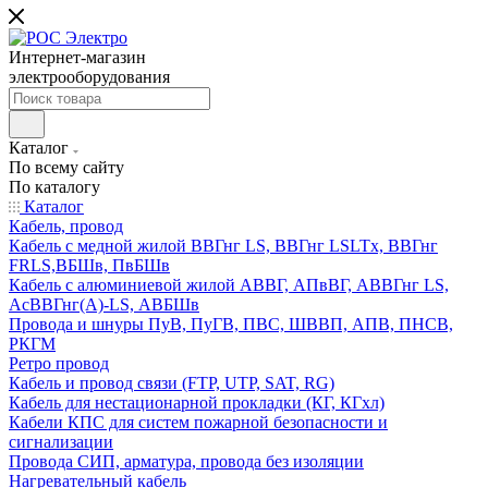
Интернет-магазин
электрооборудования
Каталог
По всему сайту
По каталогу
Каталог
Кабель, провод
Кабель с медной жилой ВВГнг LS, ВВГнг LSLTx, ВВГнг
FRLS,ВБШв, ПвБШв
Кабель с алюминиевой жилой АВВГ, АПвВГ, АВВГнг LS,
АсВВГнг(А)-LS, АВБШв
Провода и шнуры ПуВ, ПуГВ, ПВС, ШВВП, АПВ, ПНСВ,
РКГМ
Ретро провод
Кабель и провод связи (FTP, UTP, SAT, RG)
Кабель для нестационарной прокладки (КГ, КГхл)
Кабели КПС для систем пожарной безопасности и
сигнализации
Провода СИП, арматура, провода без изоляции
Нагревательный кабель