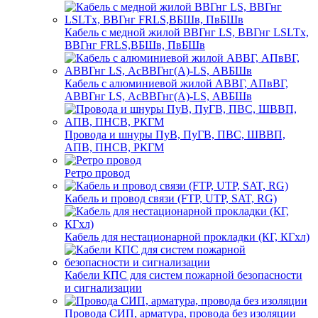
Кабель с медной жилой ВВГнг LS, ВВГнг LSLTx,
ВВГнг FRLS,ВБШв, ПвБШв
Кабель с алюминиевой жилой АВВГ, АПвВГ,
АВВГнг LS, АсВВГнг(А)-LS, АВБШв
Провода и шнуры ПуВ, ПуГВ, ПВС, ШВВП,
АПВ, ПНСВ, РКГМ
Ретро провод
Кабель и провод связи (FTP, UTP, SAT, RG)
Кабель для нестационарной прокладки (КГ, КГхл)
Кабели КПС для систем пожарной безопасности
и сигнализации
Провода СИП, арматура, провода без изоляции