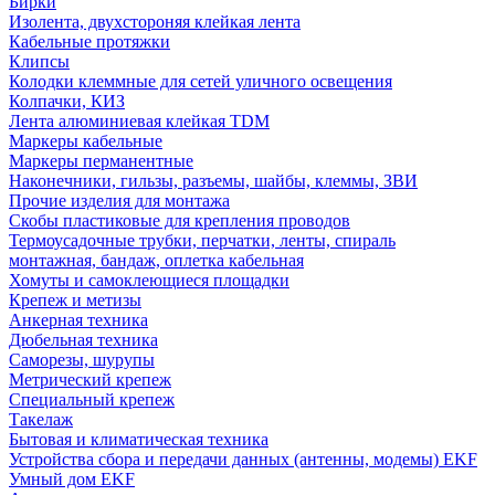
Бирки
Изолента, двухстороняя клейкая лента
Кабельные протяжки
Клипсы
Колодки клеммные для сетей уличного освещения
Колпачки, КИЗ
Лента алюминиевая клейкая TDM
Маркеры кабельные
Маркеры перманентные
Наконечники, гильзы, разъемы, шайбы, клеммы, ЗВИ
Прочие изделия для монтажа
Скобы пластиковые для крепления проводов
Термоусадочные трубки, перчатки, ленты, спираль
монтажная, бандаж, оплетка кабельная
Хомуты и самоклеющиеся площадки
Крепеж и метизы
Анкерная техника
Дюбельная техника
Саморезы, шурупы
Метрический крепеж
Специальный крепеж
Такелаж
Бытовая и климатическая техника
Устройства сбора и передачи данных (антенны, модемы) EKF
Умный дом EKF