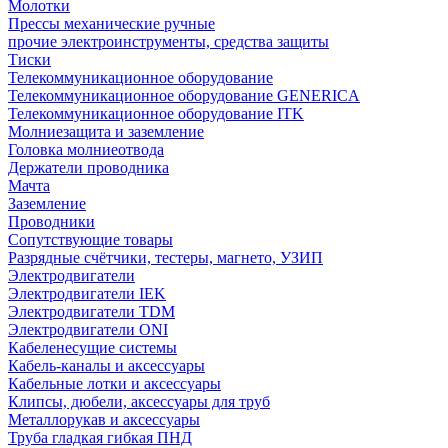
Молотки
Прессы механические ручные
прочие электроинструменты, средства защиты
Тиски
Телекоммуникационное оборудование
Телекоммуникационное оборудование GENERICA
Телекоммуникационное оборудование ITK
Молниезащита и заземление
Головка молниеотвода
Держатели проводника
Мачта
Заземление
Проводники
Сопутствующие товары
Разрядные счётчики, тестеры, магнето, УЗИП
Электродвигатели
Электродвигатели IEK
Электродвигатели TDM
Электродвигатели ONI
Кабеленесущие системы
Кабель-каналы и аксессуары
Кабельные лотки и аксессуары
Клипсы, дюбели, аксессуары для труб
Металлорукав и аксессуары
Труба гладкая гибкая ПНД