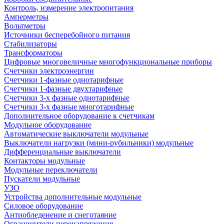
Контроль, измерение электропитания
Амперметры
Вольтметры
Источники бесперебойного питания
Стабилизаторы
Трансформаторы
Цифровые многовеличные многофункциональные приборы
Счетчики электроэнергии
Счетчики 1-фазные однотарифные
Счетчики 1-фазные двухтарифные
Счетчики 3-х фазные однотарифные
Счетчики 3-х фазные многотарифные
Дополнительное оборудование к счетчикам
Модульное оборудование
Автоматические выключатели модульные
Выключатели нагрузки (мини-рубильники) модульные
Дифференциальные выключатели
Контакторы модульные
Модульные переключатели
Пускатели модульные
УЗО
Устройства дополнительные модульные
Силовое оборудование
Антиобледенение и снеготаяние
Ограничители перенапряжения