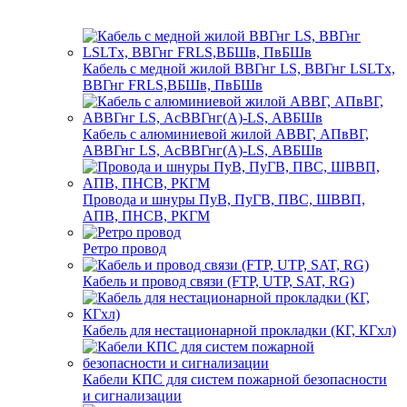
Кабель с медной жилой ВВГнг LS, ВВГнг LSLTx,
ВВГнг FRLS,ВБШв, ПвБШв
Кабель с алюминиевой жилой АВВГ, АПвВГ,
АВВГнг LS, АсВВГнг(А)-LS, АВБШв
Провода и шнуры ПуВ, ПуГВ, ПВС, ШВВП,
АПВ, ПНСВ, РКГМ
Ретро провод
Кабель и провод связи (FTP, UTP, SAT, RG)
Кабель для нестационарной прокладки (КГ, КГхл)
Кабели КПС для систем пожарной безопасности
и сигнализации