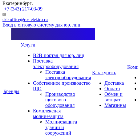
Екатеринбург
+7 (343) 217-03-99
ekb.office@ros-elektro.ru
Вход в оптовую систему для юр. лиц
Услуги
B2B-портал для юр. лиц
Поставка
электрооборудования
Комп
Поставка
Как купить
электрооборудования
Собственное производство
Доставка
ЩО
Оплата
Бренды
Производство
Обмен и
щитового
возврат
оборудования
Магазины
Комплексная
молниезащита
Молниезащита
зданий и
сооружений