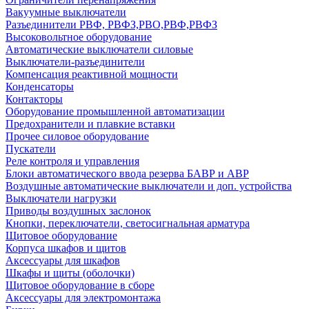
Вакуумные выключатели
Разъединители РВФ, РВФЗ,РВО,РВФ,РВФЗ
Высоковольтное оборудование
Автоматические выключатели cиловые
Выключатели-разъединители
Компенсация реактивной мощности
Конденсаторы
Контакторы
Оборудование промышленной автоматизации
Предохранители и плавкие вставки
Прочее силовое оборудование
Пускатели
Реле контроля и управления
Блоки автоматического ввода резерва БАВР и АВР
Воздушные автоматические выключатели и доп. устройства
Выключатели нагрузки
Приводы воздушных заслонок
Кнопки, переключатели, светосигнальная арматура
Щитовое оборудование
Корпуса шкафов и щитов
Аксессуары для шкафов
Шкафы и щиты (оболочки)
Щитовое оборудование в сборе
Аксессуары для электромонтажа