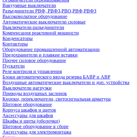
Вакуумные выключатели
Разъединители РВФ, РВФЗ,РВО,РВФ,РВФЗ
Высоковольтное оборудование
Автоматические выключатели cиловые
Выключатели-разъединители
Компенсация реактивной мощности
Конденсаторы
Контакторы
Оборудование промышленной автоматизации
Предохранители и плавкие вставки
Прочее силовое оборудование
Пускатели
Реле контроля и управления
Блоки автоматического ввода резерва БАВР и АВР
Воздушные автоматические выключатели и доп. устройства
Выключатели нагрузки
Приводы воздушных заслонок
Кнопки, переключатели, светосигнальная арматура
Щитовое оборудование
Корпуса шкафов и щитов
Аксессуары для шкафов
Шкафы и щиты (оболочки)
Щитовое оборудование в сборе
Аксессуары для электромонтажа