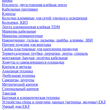
Бирки
Изолента, двухстороняя клейкая лента
Кабельные протяжки
Клипсы
Колодки клеммные для сетей уличного освещения
Колпачки, КИЗ
Лента алюминиевая клейкая TDM
Маркеры кабельные
Маркеры перманентные
Наконечники, гильзы, разъемы, шайбы, клеммы, ЗВИ
Прочие изделия для монтажа
Скобы пластиковые для крепления проводов
Термоусадочные трубки, перчатки, ленты, спираль
монтажная, бандаж, оплетка кабельная
Хомуты и самоклеющиеся площадки
Крепеж и метизы
Анкерная техника
Дюбельная техника
Саморезы, шурупы
Метрический крепеж
Специальный крепеж
Такелаж
Бытовая и климатическая техника
Устройства сбора и передачи данных (антенны, модемы) EKF
Умный дом EKF