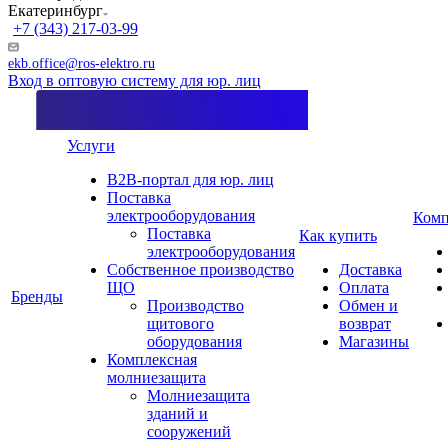
Екатеринбург
+7 (343) 217-03-99
ekb.office@ros-elektro.ru
Вход в оптовую систему для юр. лиц
Услуги
B2B-портал для юр. лиц
Поставка
электрооборудования
Комп
Поставка
Как купить
электрооборудования
Собственное производство
Доставка
ЩО
Оплата
Бренды
Производство
Обмен и
щитового
возврат
оборудования
Магазины
Комплексная
молниезащита
Молниезащита
зданий и
сооружений