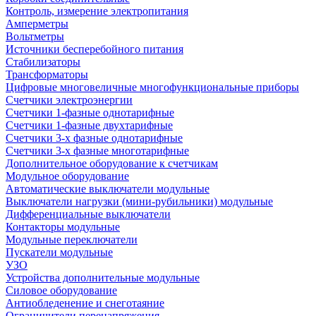
Контроль, измерение электропитания
Амперметры
Вольтметры
Источники бесперебойного питания
Стабилизаторы
Трансформаторы
Цифровые многовеличные многофункциональные приборы
Счетчики электроэнергии
Счетчики 1-фазные однотарифные
Счетчики 1-фазные двухтарифные
Счетчики 3-х фазные однотарифные
Счетчики 3-х фазные многотарифные
Дополнительное оборудование к счетчикам
Модульное оборудование
Автоматические выключатели модульные
Выключатели нагрузки (мини-рубильники) модульные
Дифференциальные выключатели
Контакторы модульные
Модульные переключатели
Пускатели модульные
УЗО
Устройства дополнительные модульные
Силовое оборудование
Антиобледенение и снеготаяние
Ограничители перенапряжения