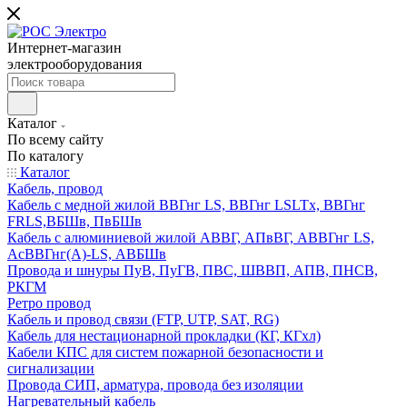
Интернет-магазин
электрооборудования
Каталог
По всему сайту
По каталогу
Каталог
Кабель, провод
Кабель с медной жилой ВВГнг LS, ВВГнг LSLTx, ВВГнг
FRLS,ВБШв, ПвБШв
Кабель с алюминиевой жилой АВВГ, АПвВГ, АВВГнг LS,
АсВВГнг(А)-LS, АВБШв
Провода и шнуры ПуВ, ПуГВ, ПВС, ШВВП, АПВ, ПНСВ,
РКГМ
Ретро провод
Кабель и провод связи (FTP, UTP, SAT, RG)
Кабель для нестационарной прокладки (КГ, КГхл)
Кабели КПС для систем пожарной безопасности и
сигнализации
Провода СИП, арматура, провода без изоляции
Нагревательный кабель