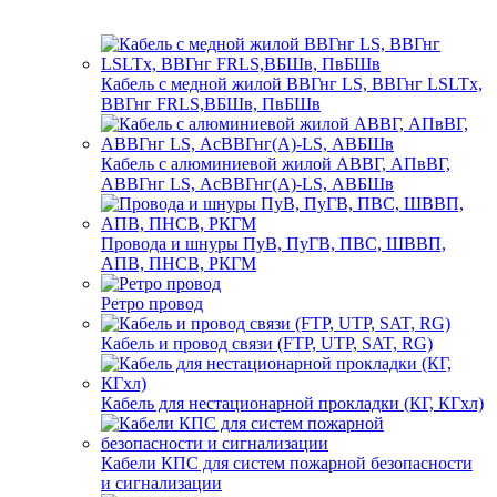
Кабель с медной жилой ВВГнг LS, ВВГнг LSLTx,
ВВГнг FRLS,ВБШв, ПвБШв
Кабель с алюминиевой жилой АВВГ, АПвВГ,
АВВГнг LS, АсВВГнг(А)-LS, АВБШв
Провода и шнуры ПуВ, ПуГВ, ПВС, ШВВП,
АПВ, ПНСВ, РКГМ
Ретро провод
Кабель и провод связи (FTP, UTP, SAT, RG)
Кабель для нестационарной прокладки (КГ, КГхл)
Кабели КПС для систем пожарной безопасности
и сигнализации