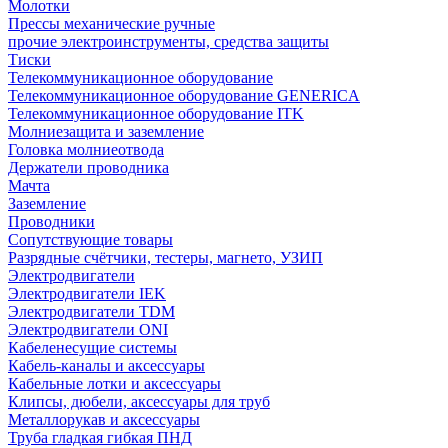
Молотки
Прессы механические ручные
прочие электроинструменты, средства защиты
Тиски
Телекоммуникационное оборудование
Телекоммуникационное оборудование GENERICA
Телекоммуникационное оборудование ITK
Молниезащита и заземление
Головка молниеотвода
Держатели проводника
Мачта
Заземление
Проводники
Сопутствующие товары
Разрядные счётчики, тестеры, магнето, УЗИП
Электродвигатели
Электродвигатели IEK
Электродвигатели TDM
Электродвигатели ONI
Кабеленесущие системы
Кабель-каналы и аксессуары
Кабельные лотки и аксессуары
Клипсы, дюбели, аксессуары для труб
Металлорукав и аксессуары
Труба гладкая гибкая ПНД