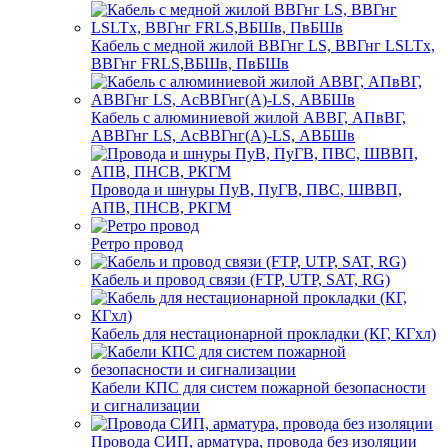
Кабель с медной жилой ВВГнг LS, ВВГнг LSLTx,
ВВГнг FRLS,ВБШв, ПвБШв
Кабель с алюминиевой жилой АВВГ, АПвВГ,
АВВГнг LS, АсВВГнг(А)-LS, АВБШв
Провода и шнуры ПуВ, ПуГВ, ПВС, ШВВП,
АПВ, ПНСВ, РКГМ
Ретро провод
Кабель и провод связи (FTP, UTP, SAT, RG)
Кабель для нестационарной прокладки (КГ, КГхл)
Кабели КПС для систем пожарной безопасности
и сигнализации
Провода СИП, арматура, провода без изоляции