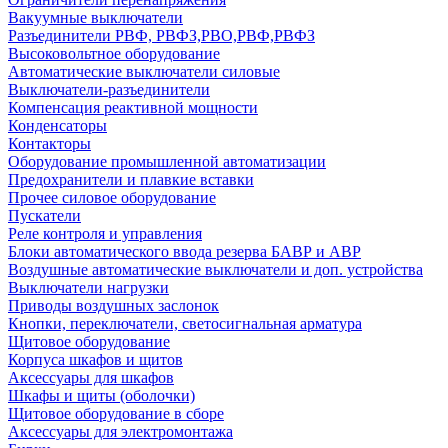
Вакуумные выключатели
Разъединители РВФ, РВФЗ,РВО,РВФ,РВФЗ
Высоковольтное оборудование
Автоматические выключатели cиловые
Выключатели-разъединители
Компенсация реактивной мощности
Конденсаторы
Контакторы
Оборудование промышленной автоматизации
Предохранители и плавкие вставки
Прочее силовое оборудование
Пускатели
Реле контроля и управления
Блоки автоматического ввода резерва БАВР и АВР
Воздушные автоматические выключатели и доп. устройства
Выключатели нагрузки
Приводы воздушных заслонок
Кнопки, переключатели, светосигнальная арматура
Щитовое оборудование
Корпуса шкафов и щитов
Аксессуары для шкафов
Шкафы и щиты (оболочки)
Щитовое оборудование в сборе
Аксессуары для электромонтажа