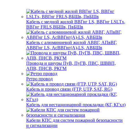
Кабель с медной жилой ВВГнг LS, ВВГнг LSLTx,
ВВГнг FRLS,ВБШв, ПвБШв
Кабель с алюминиевой жилой АВВГ, АПвВГ,
АВВГнг LS, АсВВГнг(А)-LS, АВБШв
Провода и шнуры ПуВ, ПуГВ, ПВС, ШВВП,
АПВ, ПНСВ, РКГМ
Ретро провод
Кабель и провод связи (FTP, UTP, SAT, RG)
Кабель для нестационарной прокладки (КГ, КГхл)
Кабели КПС для систем пожарной безопасности
и сигнализации