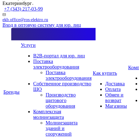
Екатеринбург
+7 (343) 217-03-99
ekb.office@ros-elektro.ru
Вход в оптовую систему для юр. лиц
Услуги
B2B-портал для юр. лиц
Поставка
электрооборудования
Комп
Поставка
Как купить
электрооборудования
Собственное производство
Доставка
ЩО
Оплата
Бренды
Производство
Обмен и
щитового
возврат
оборудования
Магазины
Комплексная
молниезащита
Молниезащита
зданий и
сооружений