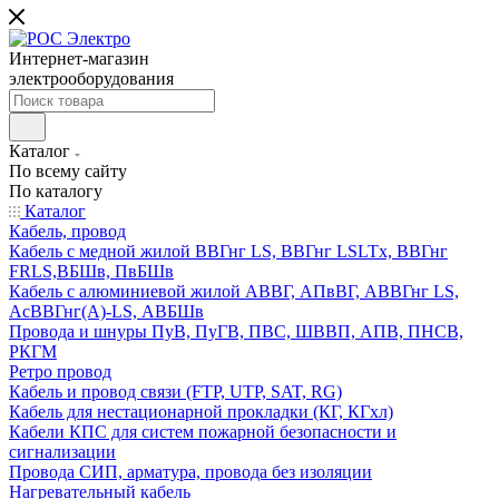
Интернет-магазин
электрооборудования
Каталог
По всему сайту
По каталогу
Каталог
Кабель, провод
Кабель с медной жилой ВВГнг LS, ВВГнг LSLTx, ВВГнг
FRLS,ВБШв, ПвБШв
Кабель с алюминиевой жилой АВВГ, АПвВГ, АВВГнг LS,
АсВВГнг(А)-LS, АВБШв
Провода и шнуры ПуВ, ПуГВ, ПВС, ШВВП, АПВ, ПНСВ,
РКГМ
Ретро провод
Кабель и провод связи (FTP, UTP, SAT, RG)
Кабель для нестационарной прокладки (КГ, КГхл)
Кабели КПС для систем пожарной безопасности и
сигнализации
Провода СИП, арматура, провода без изоляции
Нагревательный кабель