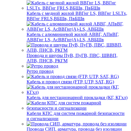
Кабель с медной жилой ВВГнг LS, ВВГнг LSLTx,
ВВГнг FRLS,ВБШв, ПвБШв
Кабель с алюминиевой жилой АВВГ, АПвВГ,
АВВГнг LS, АсВВГнг(А)-LS, АВБШв
Провода и шнуры ПуВ, ПуГВ, ПВС, ШВВП,
АПВ, ПНСВ, РКГМ
Ретро провод
Кабель и провод связи (FTP, UTP, SAT, RG)
Кабель для нестационарной прокладки (КГ, КГхл)
Кабели КПС для систем пожарной безопасности
и сигнализации
Провода СИП, арматура, провода без изоляции