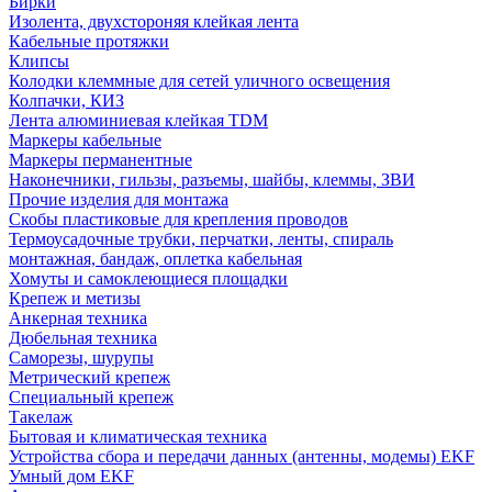
Бирки
Изолента, двухстороняя клейкая лента
Кабельные протяжки
Клипсы
Колодки клеммные для сетей уличного освещения
Колпачки, КИЗ
Лента алюминиевая клейкая TDM
Маркеры кабельные
Маркеры перманентные
Наконечники, гильзы, разъемы, шайбы, клеммы, ЗВИ
Прочие изделия для монтажа
Скобы пластиковые для крепления проводов
Термоусадочные трубки, перчатки, ленты, спираль
монтажная, бандаж, оплетка кабельная
Хомуты и самоклеющиеся площадки
Крепеж и метизы
Анкерная техника
Дюбельная техника
Саморезы, шурупы
Метрический крепеж
Специальный крепеж
Такелаж
Бытовая и климатическая техника
Устройства сбора и передачи данных (антенны, модемы) EKF
Умный дом EKF