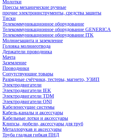
Молотки
Прессы механические ручные
прочие электроинструменты, средства защиты
Тиски
Телекоммуникационное оборудование
Телекоммуникационное оборудование GENERICA
Телекоммуникационное оборудование ITK
Молниезащита и заземление
Головка молниеотвода
Держатели проводника
Мачта
Заземление
Проводники
Сопутствующие товары
Разрядные счётчики, тестеры, магнето, УЗИП
Электродвигатели
Электродвигатели IEK
Электродвигатели TDM
Электродвигатели ONI
Кабеленесущие системы
Кабель-каналы и аксессуары
Кабельные лотки и аксессуары
Клипсы, дюбели, аксессуары для труб
Металлорукав и аксессуары
Труба гладкая гибкая ПНД