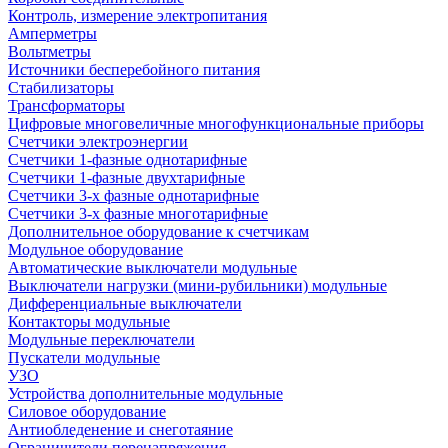
Контроль, измерение электропитания
Амперметры
Вольтметры
Источники бесперебойного питания
Стабилизаторы
Трансформаторы
Цифровые многовеличные многофункциональные приборы
Счетчики электроэнергии
Счетчики 1-фазные однотарифные
Счетчики 1-фазные двухтарифные
Счетчики 3-х фазные однотарифные
Счетчики 3-х фазные многотарифные
Дополнительное оборудование к счетчикам
Модульное оборудование
Автоматические выключатели модульные
Выключатели нагрузки (мини-рубильники) модульные
Дифференциальные выключатели
Контакторы модульные
Модульные переключатели
Пускатели модульные
УЗО
Устройства дополнительные модульные
Силовое оборудование
Антиобледенение и снеготаяние
Ограничители перенапряжения