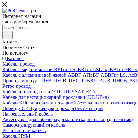
Интернет-магазин
электрооборудования
Каталог
По всему сайту
По каталогу
Каталог
Кабель, провод
Кабель с медной жилой ВВГнг LS, ВВГнг LSLTx, ВВГнг FR
Кабель с алюминиевой жилой АВВГ, АПвВГ, АВВГнг LS, Ас
Провода и шнуры ПуВ, ПуГВ, ПВС, ШВВП, АПВ, ПНСВ, РК
Ретро провод
Кабель и провод связи (FTP, UTP, SAT, RG)
Кабель для нестационарной прокладки (КГ, КГхл)
Кабели КПС для систем пожарной безопасности и сигнализац
Провода СИП, арматура, провода без изоляции
Нагревательный кабель
Аксессуары для кабеля (муфты, плитка, лента оградительная)
Саморегулирующийся кабель
Резистивный кабель
Кабель NYM