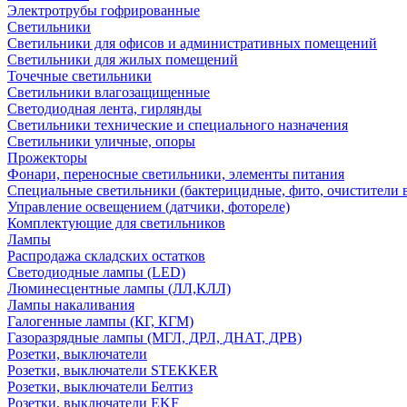
Электротрубы гофрированные
Светильники
Светильники для офисов и административных помещений
Светильники для жилых помещений
Точечные светильники
Светильники влагозащищенные
Светодиодная лента, гирлянды
Светильники технические и специального назначения
Светильники уличные, опоры
Прожекторы
Фонари, переносные светильники, элементы питания
Специальные светильники (бактерицидные, фито, очистители в
Управление освещением (датчики, фотореле)
Комплектующие для светильников
Лампы
Распродажа складских остатков
Светодиодные лампы (LED)
Люминесцентные лампы (ЛЛ,КЛЛ)
Лампы накаливания
Галогенные лампы (КГ, КГМ)
Газоразрядные лампы (МГЛ, ДРЛ, ДНАТ, ДРВ)
Розетки, выключатели
Розетки, выключатели STEKKER
Розетки, выключатели Белтиз
Розетки, выключатели EKF