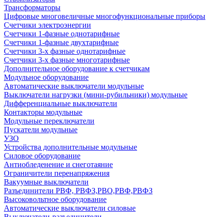
Трансформаторы
Цифровые многовеличные многофункциональные приборы
Счетчики электроэнергии
Счетчики 1-фазные однотарифные
Счетчики 1-фазные двухтарифные
Счетчики 3-х фазные однотарифные
Счетчики 3-х фазные многотарифные
Дополнительное оборудование к счетчикам
Модульное оборудование
Автоматические выключатели модульные
Выключатели нагрузки (мини-рубильники) модульные
Дифференциальные выключатели
Контакторы модульные
Модульные переключатели
Пускатели модульные
УЗО
Устройства дополнительные модульные
Силовое оборудование
Антиобледенение и снеготаяние
Ограничители перенапряжения
Вакуумные выключатели
Разъединители РВФ, РВФЗ,РВО,РВФ,РВФЗ
Высоковольтное оборудование
Автоматические выключатели cиловые
Выключатели-разъединители