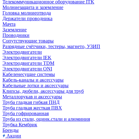
Телекоммуникационное оборудование ITK
Молниезащита и заземление
Головка молниеотвода
Держатели проводника
Мачта
Заземление
Проводники
Сопутствующие товары
Разрядные счётчики, тестеры, магнето, УЗИП
Электродвигатели
Электродвигатели IEK
Электродвигатели TDM
Электродвигатели ONI
Кабеленесущие системы
Кабель-каналы и аксессуары
Кабельные лотки и аксессуары
Клипсы, дюбели, аксессуары для труб
Металлорукав и аксессуары
Труба гладкая гибкая ПНД
Труба гладкая жесткая ПВХ
Труба гофрированная
Труба из стали, оцинк.стали и алюминия
Трубка Кембрик
Бренды
Акции