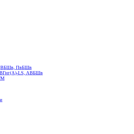
LS,ВБШв, ПвБШв
ВВГнг(А)-LS, АВБШв
ГМ
ии