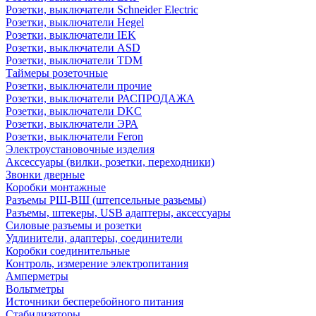
Розетки, выключатели Schneider Electric
Розетки, выключатели Hegel
Розетки, выключатели IEK
Розетки, выключатели ASD
Розетки, выключатели TDM
Таймеры розеточные
Розетки, выключатели прочие
Розетки, выключатели РАСПРОДАЖА
Розетки, выключатели DKC
Розетки, выключатели ЭРА
Розетки, выключатели Feron
Электроустановочные изделия
Аксессуары (вилки, розетки, переходники)
Звонки дверные
Коробки монтажные
Разъемы РШ-ВШ (штепсельные разьемы)
Разъемы, штекеры, USB адаптеры, аксессуары
Силовые разъемы и розетки
Удлинители, адаптеры, соединители
Коробки соединительные
Контроль, измерение электропитания
Амперметры
Вольтметры
Источники бесперебойного питания
Стабилизаторы