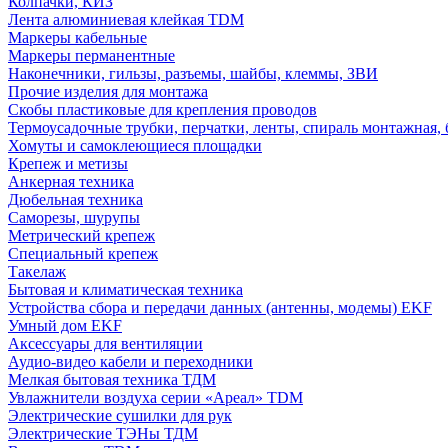
Колпачки, КИЗ
Лента алюминиевая клейкая TDM
Маркеры кабельные
Маркеры перманентные
Наконечники, гильзы, разъемы, шайбы, клеммы, ЗВИ
Прочие изделия для монтажа
Скобы пластиковые для крепления проводов
Термоусадочные трубки, перчатки, ленты, спираль монтажная, 
Хомуты и самоклеющиеся площадки
Крепеж и метизы
Анкерная техника
Дюбельная техника
Саморезы, шурупы
Метрический крепеж
Специальный крепеж
Такелаж
Бытовая и климатическая техника
Устройства сбора и передачи данных (антенны, модемы) EKF
Умный дом EKF
Аксессуары для вентиляции
Аудио-видео кабели и переходники
Мелкая бытовая техника ТДМ
Увлажнители воздуха серии «Ареал» TDM
Электрические сушилки для рук
Электрические ТЭНы ТДМ