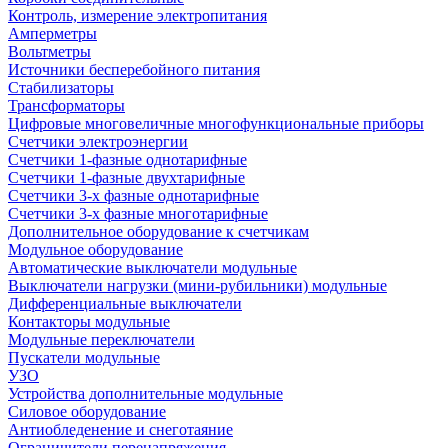
Контроль, измерение электропитания
Амперметры
Вольтметры
Источники бесперебойного питания
Стабилизаторы
Трансформаторы
Цифровые многовеличные многофункциональные приборы
Счетчики электроэнергии
Счетчики 1-фазные однотарифные
Счетчики 1-фазные двухтарифные
Счетчики 3-х фазные однотарифные
Счетчики 3-х фазные многотарифные
Дополнительное оборудование к счетчикам
Модульное оборудование
Автоматические выключатели модульные
Выключатели нагрузки (мини-рубильники) модульные
Дифференциальные выключатели
Контакторы модульные
Модульные переключатели
Пускатели модульные
УЗО
Устройства дополнительные модульные
Силовое оборудование
Антиобледенение и снеготаяние
Ограничители перенапряжения