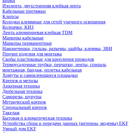
Бирки
Изолента, двухстороняя клейкая лента
Кабельные протяжки
Клипсы
Колодки клеммные для сетей уличного освещения
Колпачки, КИЗ
Лента алюминиевая клейкая TDM
Маркеры кабельные
Маркеры перманентные
Наконечники, гильзы, разъемы, шайбы, клеммы, ЗВИ
Прочие изделия для монтажа
Скобы пластиковые для крепления проводов
Термоусадочные трубки, перчатки, ленты, спираль
монтажная, бандаж, оплетка кабельная
Хомуты и самоклеющиеся площадки
Крепеж и метизы
Анкерная техника
Дюбельная техника
Саморезы, шурупы
Метрический крепеж
Специальный крепеж
Такелаж
Бытовая и климатическая техника
Устройства сбора и передачи данных (антенны, модемы) EKF
Умный дом EKF