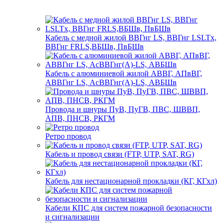
Кабель с медной жилой ВВГнг LS, ВВГнг LSLTx,
ВВГнг FRLS,ВБШв, ПвБШв
Кабель с алюминиевой жилой АВВГ, АПвВГ,
АВВГнг LS, АсВВГнг(А)-LS, АВБШв
Провода и шнуры ПуВ, ПуГВ, ПВС, ШВВП,
АПВ, ПНСВ, РКГМ
Ретро провод
Кабель и провод связи (FTP, UTP, SAT, RG)
Кабель для нестационарной прокладки (КГ, КГхл)
Кабели КПС для систем пожарной безопасности
и сигнализации