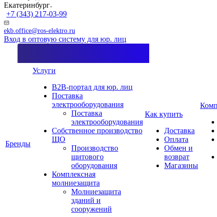
Екатеринбург
+7 (343) 217-03-99
ekb.office@ros-elektro.ru
Вход в оптовую систему для юр. лиц
Услуги
B2B-портал для юр. лиц
Поставка
электрооборудования
Комп
Поставка
Как купить
электрооборудования
Собственное производство
Доставка
ЩО
Оплата
Бренды
Производство
Обмен и
щитового
возврат
оборудования
Магазины
Комплексная
молниезащита
Молниезащита
зданий и
сооружений