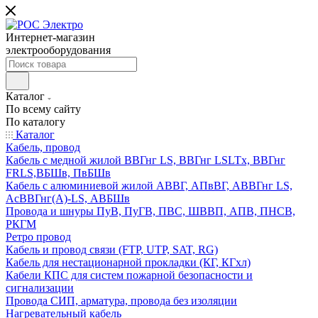
Интернет-магазин
электрооборудования
Каталог
По всему сайту
По каталогу
Каталог
Кабель, провод
Кабель с медной жилой ВВГнг LS, ВВГнг LSLTx, ВВГнг
FRLS,ВБШв, ПвБШв
Кабель с алюминиевой жилой АВВГ, АПвВГ, АВВГнг LS,
АсВВГнг(А)-LS, АВБШв
Провода и шнуры ПуВ, ПуГВ, ПВС, ШВВП, АПВ, ПНСВ,
РКГМ
Ретро провод
Кабель и провод связи (FTP, UTP, SAT, RG)
Кабель для нестационарной прокладки (КГ, КГхл)
Кабели КПС для систем пожарной безопасности и
сигнализации
Провода СИП, арматура, провода без изоляции
Нагревательный кабель