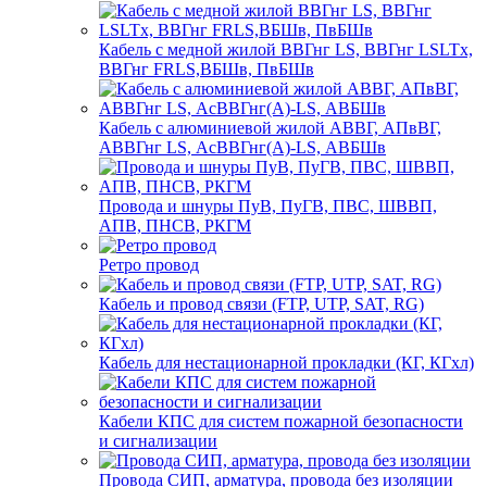
Кабель с медной жилой ВВГнг LS, ВВГнг LSLTx,
ВВГнг FRLS,ВБШв, ПвБШв
Кабель с алюминиевой жилой АВВГ, АПвВГ,
АВВГнг LS, АсВВГнг(А)-LS, АВБШв
Провода и шнуры ПуВ, ПуГВ, ПВС, ШВВП,
АПВ, ПНСВ, РКГМ
Ретро провод
Кабель и провод связи (FTP, UTP, SAT, RG)
Кабель для нестационарной прокладки (КГ, КГхл)
Кабели КПС для систем пожарной безопасности
и сигнализации
Провода СИП, арматура, провода без изоляции