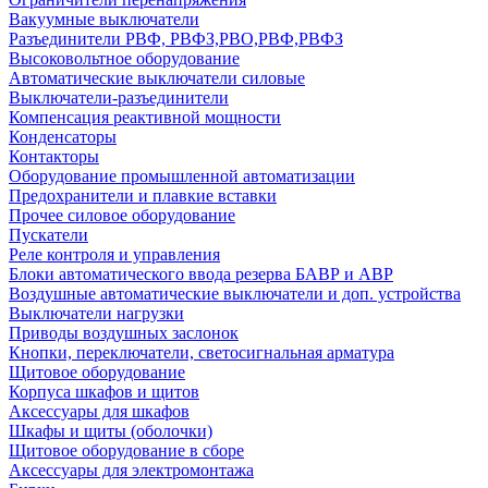
Вакуумные выключатели
Разъединители РВФ, РВФЗ,РВО,РВФ,РВФЗ
Высоковольтное оборудование
Автоматические выключатели cиловые
Выключатели-разъединители
Компенсация реактивной мощности
Конденсаторы
Контакторы
Оборудование промышленной автоматизации
Предохранители и плавкие вставки
Прочее силовое оборудование
Пускатели
Реле контроля и управления
Блоки автоматического ввода резерва БАВР и АВР
Воздушные автоматические выключатели и доп. устройства
Выключатели нагрузки
Приводы воздушных заслонок
Кнопки, переключатели, светосигнальная арматура
Щитовое оборудование
Корпуса шкафов и щитов
Аксессуары для шкафов
Шкафы и щиты (оболочки)
Щитовое оборудование в сборе
Аксессуары для электромонтажа