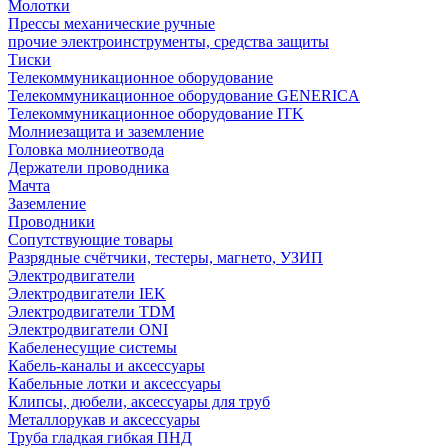
Молотки
Прессы механические ручные
прочие электроинструменты, средства защиты
Тиски
Телекоммуникационное оборудование
Телекоммуникационное оборудование GENERICA
Телекоммуникационное оборудование ITK
Молниезащита и заземление
Головка молниеотвода
Держатели проводника
Мачта
Заземление
Проводники
Сопутствующие товары
Разрядные счётчики, тестеры, магнето, УЗИП
Электродвигатели
Электродвигатели IEK
Электродвигатели TDM
Электродвигатели ONI
Кабеленесущие системы
Кабель-каналы и аксессуары
Кабельные лотки и аксессуары
Клипсы, дюбели, аксессуары для труб
Металлорукав и аксессуары
Труба гладкая гибкая ПНД