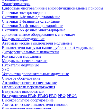
Трансформаторы
Цифровые многовеличные многофункциональные приборы
Счетчики электроэнергии
Счетчики 1-фазные однотарифные
Счетчики 1-фазные двухтарифные
Счетчики 3-х фазные однотарифные
Счетчики 3-х фазные многотарифные
Дополнительное оборудование к счетчикам
Модульное оборудование
Автоматические выключатели модульные
Выключатели нагрузки (мини-рубильники) модульные
Дифференциальные выключатели
Контакторы модульные
Модульные переключатели
Пускатели модульные
УЗО
Устройства дополнительные модульные
Силовое оборудование
Антиобледенение и снеготаяние
Ограничители перенапряжения
Вакуумные выключатели
Разъединители РВФ, РВФЗ,РВО,РВФ,РВФЗ
Высоковольтное оборудование
Автоматические выключатели cиловые
Выключатели-разъединители