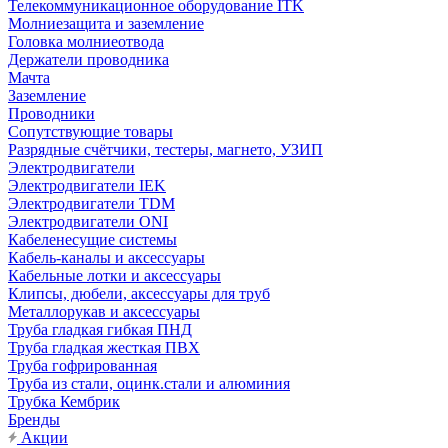
Телекоммуникационное оборудование ITK
Молниезащита и заземление
Головка молниеотвода
Держатели проводника
Мачта
Заземление
Проводники
Сопутствующие товары
Разрядные счётчики, тестеры, магнето, УЗИП
Электродвигатели
Электродвигатели IEK
Электродвигатели TDM
Электродвигатели ONI
Кабеленесущие системы
Кабель-каналы и аксессуары
Кабельные лотки и аксессуары
Клипсы, дюбели, аксессуары для труб
Металлорукав и аксессуары
Труба гладкая гибкая ПНД
Труба гладкая жесткая ПВХ
Труба гофрированная
Труба из стали, оцинк.стали и алюминия
Трубка Кембрик
Бренды
Акции