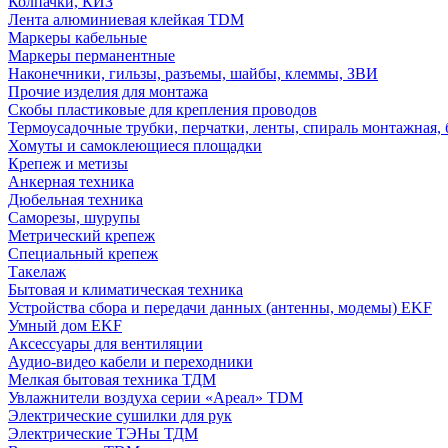
Колпачки, КИЗ
Лента алюминиевая клейкая TDM
Маркеры кабельные
Маркеры перманентные
Наконечники, гильзы, разъемы, шайбы, клеммы, ЗВИ
Прочие изделия для монтажа
Скобы пластиковые для крепления проводов
Термоусадочные трубки, перчатки, ленты, спираль монтажная, 
Хомуты и самоклеющиеся площадки
Крепеж и метизы
Анкерная техника
Дюбельная техника
Саморезы, шурупы
Метрический крепеж
Специальный крепеж
Такелаж
Бытовая и климатическая техника
Устройства сбора и передачи данных (антенны, модемы) EKF
Умный дом EKF
Аксессуары для вентиляции
Аудио-видео кабели и переходники
Мелкая бытовая техника ТДМ
Увлажнители воздуха серии «Ареал» TDM
Электрические сушилки для рук
Электрические ТЭНы ТДМ