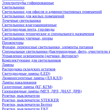
Электротрубы гофрированные
Светильники
Светильники для офисов и административных помещений
Светильники для жилых помещений
Точечные светильники
Светильники влагозащищенные
Светодиодная лента, гирлянды
Светильники технические и специального назначения
Светильники уличные, опоры
Прожекторы
Фонари, переносные светильники, элементы питания
Специальные светильники (бактерицидные, фито, очистители в
Управление освещением (датчики, фотореле)
Комплектующие для светильников
Лампы
Распродажа складских остатков
Светодиодные лампы (LED)
Люминесцентные лампы (ЛЛ,КЛЛ)
Лампы накаливания
Галогенные лампы (КГ, КГМ)
Газоразрядные лампы (МГЛ, ДРЛ, ДНАТ, ДРВ)
Розетки, выключатели
Розетки, выключатели STEKKER
Розетки, выключатели Белтиз
Розетки, выключатели EKF