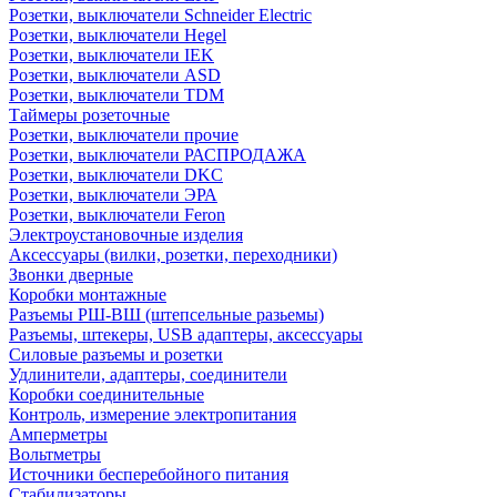
Розетки, выключатели Schneider Electric
Розетки, выключатели Hegel
Розетки, выключатели IEK
Розетки, выключатели ASD
Розетки, выключатели TDM
Таймеры розеточные
Розетки, выключатели прочие
Розетки, выключатели РАСПРОДАЖА
Розетки, выключатели DKC
Розетки, выключатели ЭРА
Розетки, выключатели Feron
Электроустановочные изделия
Аксессуары (вилки, розетки, переходники)
Звонки дверные
Коробки монтажные
Разъемы РШ-ВШ (штепсельные разьемы)
Разъемы, штекеры, USB адаптеры, аксессуары
Силовые разъемы и розетки
Удлинители, адаптеры, соединители
Коробки соединительные
Контроль, измерение электропитания
Амперметры
Вольтметры
Источники бесперебойного питания
Стабилизаторы