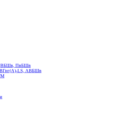
LS,ВБШв, ПвБШв
ВВГнг(А)-LS, АВБШв
ГМ
ии