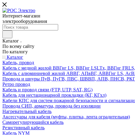
Интернет-магазин
электрооборудования
Каталог
По всему сайту
По каталогу
Каталог
Кабель, провод
Кабель с медной жилой ВВГнг LS, ВВГнг LSLTx, ВВГнг FR
Кабель с алюминиевой жилой АВВГ, АПвВГ, АВВГнг LS, Ас
Провода и шнуры ПуВ, ПуГВ, ПВС, ШВВП, АПВ, ПНСВ, РК
Ретро провод
Кабель и провод связи (FTP, UTP, SAT, RG)
Кабель для нестационарной прокладки (КГ, КГхл)
Кабели КПС для систем пожарной безопасности и сигнализац
Провода СИП, арматура, провода без изоляции
Нагревательный кабель
Аксессуары для кабеля (муфты, плитка, лента оградительная)
Саморегулирующийся кабель
Резистивный кабель
Кабель NYM