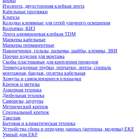
Бирки
Изолента, двухстороняя клейкая лента
Кабельные протяжки
Клипсы
Колодки клеммные для сетей уличного освещения
Колпачки, КИЗ
Лента алюминиевая клейкая TDM
Маркеры кабельные
Маркеры перманентные
Наконечники, гильзы, разъемы, шайбы, клеммы, ЗВИ
Прочие изделия для монтажа
Скобы пластиковые для крепления проводов
Термоусадочные трубки, перчатки, ленты, спираль
монтажная, бандаж, оплетка кабельная
Хомуты и самоклеющиеся площадки
Крепеж и метизы
Анкерная техника
Дюбельная техника
Саморезы, шурупы
Метрический крепеж
Специальный крепеж
Такелаж
Бытовая и климатическая техника
Устройства сбора и передачи данных (антенны, модемы) EKF
Умный дом EKF