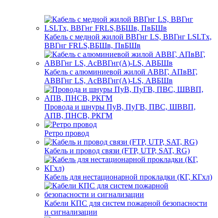
Кабель с медной жилой ВВГнг LS, ВВГнг LSLTx,
ВВГнг FRLS,ВБШв, ПвБШв
Кабель с алюминиевой жилой АВВГ, АПвВГ,
АВВГнг LS, АсВВГнг(А)-LS, АВБШв
Провода и шнуры ПуВ, ПуГВ, ПВС, ШВВП,
АПВ, ПНСВ, РКГМ
Ретро провод
Кабель и провод связи (FTP, UTP, SAT, RG)
Кабель для нестационарной прокладки (КГ, КГхл)
Кабели КПС для систем пожарной безопасности
и сигнализации