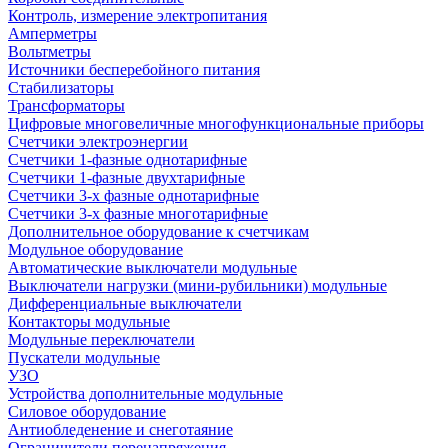
Контроль, измерение электропитания
Амперметры
Вольтметры
Источники бесперебойного питания
Стабилизаторы
Трансформаторы
Цифровые многовеличные многофункциональные приборы
Счетчики электроэнергии
Счетчики 1-фазные однотарифные
Счетчики 1-фазные двухтарифные
Счетчики 3-х фазные однотарифные
Счетчики 3-х фазные многотарифные
Дополнительное оборудование к счетчикам
Модульное оборудование
Автоматические выключатели модульные
Выключатели нагрузки (мини-рубильники) модульные
Дифференциальные выключатели
Контакторы модульные
Модульные переключатели
Пускатели модульные
УЗО
Устройства дополнительные модульные
Силовое оборудование
Антиобледенение и снеготаяние
Ограничители перенапряжения