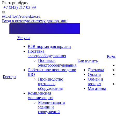
Екатеринбург
+7 (343) 217-03-99
ekb.office@ros-elektro.ru
Вход в оптовую систему для юр. лиц
Услуги
B2B-портал для юр. лиц
Поставка
электрооборудования
Комп
Поставка
Как купить
электрооборудования
Собственное производство
Доставка
ЩО
Оплата
Бренды
Производство
Обмен и
щитового
возврат
оборудования
Магазины
Комплексная
молниезащита
Молниезащита
зданий и
сооружений