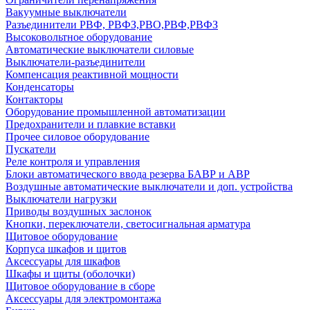
Вакуумные выключатели
Разъединители РВФ, РВФЗ,РВО,РВФ,РВФЗ
Высоковольтное оборудование
Автоматические выключатели cиловые
Выключатели-разъединители
Компенсация реактивной мощности
Конденсаторы
Контакторы
Оборудование промышленной автоматизации
Предохранители и плавкие вставки
Прочее силовое оборудование
Пускатели
Реле контроля и управления
Блоки автоматического ввода резерва БАВР и АВР
Воздушные автоматические выключатели и доп. устройства
Выключатели нагрузки
Приводы воздушных заслонок
Кнопки, переключатели, светосигнальная арматура
Щитовое оборудование
Корпуса шкафов и щитов
Аксессуары для шкафов
Шкафы и щиты (оболочки)
Щитовое оборудование в сборе
Аксессуары для электромонтажа