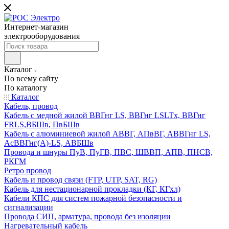
Интернет-магазин
электрооборудования
Каталог
По всему сайту
По каталогу
Каталог
Кабель, провод
Кабель с медной жилой ВВГнг LS, ВВГнг LSLTx, ВВГнг
FRLS,ВБШв, ПвБШв
Кабель с алюминиевой жилой АВВГ, АПвВГ, АВВГнг LS,
АсВВГнг(А)-LS, АВБШв
Провода и шнуры ПуВ, ПуГВ, ПВС, ШВВП, АПВ, ПНСВ,
РКГМ
Ретро провод
Кабель и провод связи (FTP, UTP, SAT, RG)
Кабель для нестационарной прокладки (КГ, КГхл)
Кабели КПС для систем пожарной безопасности и
сигнализации
Провода СИП, арматура, провода без изоляции
Нагревательный кабель