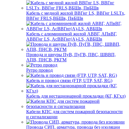
Кабель с медной жилой ВВГнг LS, ВВГнг LSLTx,
ВВГнг FRLS,ВБШв, ПвБШв
Кабель с алюминиевой жилой АВВГ, АПвВГ,
АВВГнг LS, АсВВГнг(А)-LS, АВБШв
Провода и шнуры ПуВ, ПуГВ, ПВС, ШВВП,
АПВ, ПНСВ, РКГМ
Ретро провод
Кабель и провод связи (FTP, UTP, SAT, RG)
Кабель для нестационарной прокладки (КГ, КГхл)
Кабели КПС для систем пожарной безопасности
и сигнализации
Провода СИП, арматура, провода без изоляции