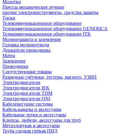
Молотки
Прессы механические ручные
прочие электроинструменты, средства защиты
Тиски
Телекоммуникационное оборудование
Телекоммуникационное оборудование GENERICA
Телекоммуникационное оборудование ITK
Молниезащита и заземление
Головка молниеотвода
Держатели проводника
Мачта
Заземление
Проводники
Сопутствующие товары
Разрядные счётчики, тестеры, магнето, УЗИП
Электродвигатели
Электродвигатели IEK
Электродвигатели TDM
Электродвигатели ONI
Кабеленесущие системы
Кабель-каналы и аксессуары
Кабельные лотки и аксессуары
Клипсы, дюбели, аксессуары для труб
Металлорукав и аксессуары
Труба гладкая гибкая ПНД