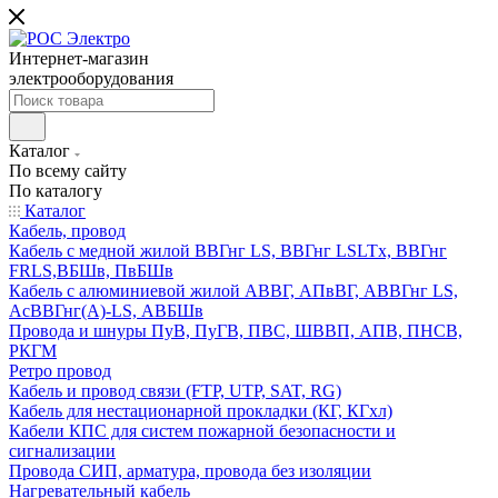
Интернет-магазин
электрооборудования
Каталог
По всему сайту
По каталогу
Каталог
Кабель, провод
Кабель с медной жилой ВВГнг LS, ВВГнг LSLTx, ВВГнг
FRLS,ВБШв, ПвБШв
Кабель с алюминиевой жилой АВВГ, АПвВГ, АВВГнг LS,
АсВВГнг(А)-LS, АВБШв
Провода и шнуры ПуВ, ПуГВ, ПВС, ШВВП, АПВ, ПНСВ,
РКГМ
Ретро провод
Кабель и провод связи (FTP, UTP, SAT, RG)
Кабель для нестационарной прокладки (КГ, КГхл)
Кабели КПС для систем пожарной безопасности и
сигнализации
Провода СИП, арматура, провода без изоляции
Нагревательный кабель