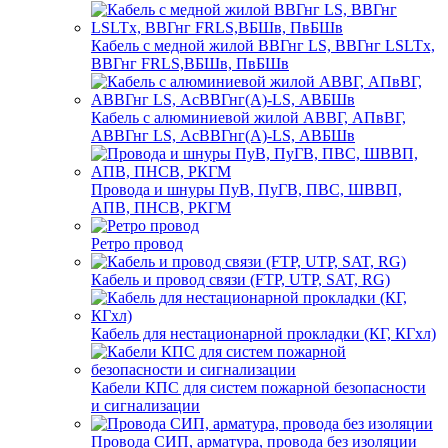
Кабель с медной жилой ВВГнг LS, ВВГнг LSLTx,
ВВГнг FRLS,ВБШв, ПвБШв
Кабель с алюминиевой жилой АВВГ, АПвВГ,
АВВГнг LS, АсВВГнг(А)-LS, АВБШв
Провода и шнуры ПуВ, ПуГВ, ПВС, ШВВП,
АПВ, ПНСВ, РКГМ
Ретро провод
Кабель и провод связи (FTP, UTP, SAT, RG)
Кабель для нестационарной прокладки (КГ, КГхл)
Кабели КПС для систем пожарной безопасности
и сигнализации
Провода СИП, арматура, провода без изоляции