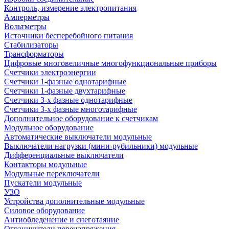
Контроль, измерение электропитания
Амперметры
Вольтметры
Источники бесперебойного питания
Стабилизаторы
Трансформаторы
Цифровые многовеличные многофункциональные приборы
Счетчики электроэнергии
Счетчики 1-фазные однотарифные
Счетчики 1-фазные двухтарифные
Счетчики 3-х фазные однотарифные
Счетчики 3-х фазные многотарифные
Дополнительное оборудование к счетчикам
Модульное оборудование
Автоматические выключатели модульные
Выключатели нагрузки (мини-рубильники) модульные
Дифференциальные выключатели
Контакторы модульные
Модульные переключатели
Пускатели модульные
УЗО
Устройства дополнительные модульные
Силовое оборудование
Антиобледенение и снеготаяние
Ограничители перенапряжения