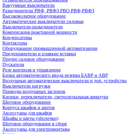
Вакуумные выключатели
Разъединители РВФ, РВФЗ,РВО,РВФ,РВФЗ
Высоковольтное оборудование
Автоматические выключатели cиловые
Выключатели-разъединители
Компенсация реактивной мощности
Конденсаторы
Контакторы
Оборудование промышленной автоматизации
Предохранители и плавкие вставки
Прочее силовое оборудование
Пускатели
Реле контроля и управления
Блоки автоматического ввода резерва БАВР и АВР
Воздушные автоматические выключатели и доп. устройства
Выключатели нагрузки
Приводы воздушных заслонок
Кнопки, переключатели, светосигнальная арматура
Щитовое оборудование
Корпуса шкафов и щитов
Аксессуары для шкафов
Шкафы и щиты (оболочки)
Щитовое оборудование в сборе
Аксессуары для электромонтажа