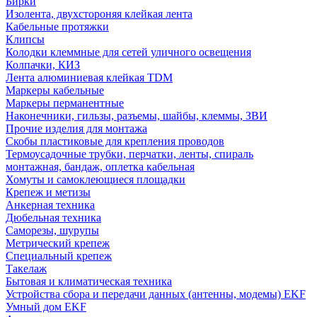
Бирки
Изолента, двухстороняя клейкая лента
Кабельные протяжки
Клипсы
Колодки клеммные для сетей уличного освещения
Колпачки, КИЗ
Лента алюминиевая клейкая TDM
Маркеры кабельные
Маркеры перманентные
Наконечники, гильзы, разъемы, шайбы, клеммы, ЗВИ
Прочие изделия для монтажа
Скобы пластиковые для крепления проводов
Термоусадочные трубки, перчатки, ленты, спираль
монтажная, бандаж, оплетка кабельная
Хомуты и самоклеющиеся площадки
Крепеж и метизы
Анкерная техника
Дюбельная техника
Саморезы, шурупы
Метрический крепеж
Специальный крепеж
Такелаж
Бытовая и климатическая техника
Устройства сбора и передачи данных (антенны, модемы) EKF
Умный дом EKF