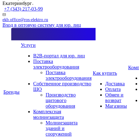
Екатеринбург
+7 (343) 217-03-99
ekb.office@ros-elektro.ru
Вход в оптовую систему для юр. лиц
Услуги
B2B-портал для юр. лиц
Поставка
электрооборудования
Комп
Поставка
Как купить
электрооборудования
Собственное производство
Доставка
ЩО
Оплата
Бренды
Производство
Обмен и
щитового
возврат
оборудования
Магазины
Комплексная
молниезащита
Молниезащита
зданий и
сооружений