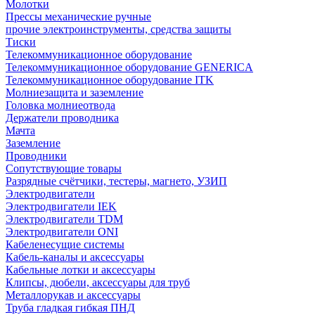
Молотки
Прессы механические ручные
прочие электроинструменты, средства защиты
Тиски
Телекоммуникационное оборудование
Телекоммуникационное оборудование GENERICA
Телекоммуникационное оборудование ITK
Молниезащита и заземление
Головка молниеотвода
Держатели проводника
Мачта
Заземление
Проводники
Сопутствующие товары
Разрядные счётчики, тестеры, магнето, УЗИП
Электродвигатели
Электродвигатели IEK
Электродвигатели TDM
Электродвигатели ONI
Кабеленесущие системы
Кабель-каналы и аксессуары
Кабельные лотки и аксессуары
Клипсы, дюбели, аксессуары для труб
Металлорукав и аксессуары
Труба гладкая гибкая ПНД