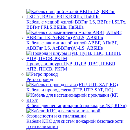
Кабель с медной жилой ВВГнг LS, ВВГнг LSLTx,
ВВГнг FRLS,ВБШв, ПвБШв
Кабель с алюминиевой жилой АВВГ, АПвВГ,
АВВГнг LS, АсВВГнг(А)-LS, АВБШв
Провода и шнуры ПуВ, ПуГВ, ПВС, ШВВП,
АПВ, ПНСВ, РКГМ
Ретро провод
Кабель и провод связи (FTP, UTP, SAT, RG)
Кабель для нестационарной прокладки (КГ, КГхл)
Кабели КПС для систем пожарной безопасности
и сигнализации