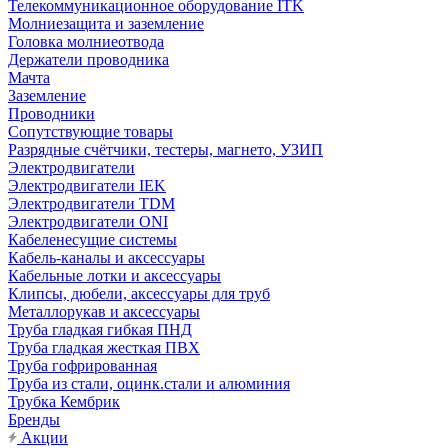
Телекоммуникационное оборудование ITK
Молниезащита и заземление
Головка молниеотвода
Держатели проводника
Мачта
Заземление
Проводники
Сопутствующие товары
Разрядные счётчики, тестеры, магнето, УЗИП
Электродвигатели
Электродвигатели IEK
Электродвигатели TDM
Электродвигатели ONI
Кабеленесущие системы
Кабель-каналы и аксессуары
Кабельные лотки и аксессуары
Клипсы, дюбели, аксессуары для труб
Металлорукав и аксессуары
Труба гладкая гибкая ПНД
Труба гладкая жесткая ПВХ
Труба гофрированная
Труба из стали, оцинк.стали и алюминия
Трубка Кембрик
Бренды
Акции