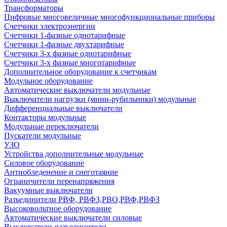
Трансформаторы
Цифровые многовеличные многофункциональные приборы
Счетчики электроэнергии
Счетчики 1-фазные однотарифные
Счетчики 1-фазные двухтарифные
Счетчики 3-х фазные однотарифные
Счетчики 3-х фазные многотарифные
Дополнительное оборудование к счетчикам
Модульное оборудование
Автоматические выключатели модульные
Выключатели нагрузки (мини-рубильники) модульные
Дифференциальные выключатели
Контакторы модульные
Модульные переключатели
Пускатели модульные
УЗО
Устройства дополнительные модульные
Силовое оборудование
Антиобледенение и снеготаяние
Ограничители перенапряжения
Вакуумные выключатели
Разъединители РВФ, РВФЗ,РВО,РВФ,РВФЗ
Высоковольтное оборудование
Автоматические выключатели cиловые
Выключатели-разъединители