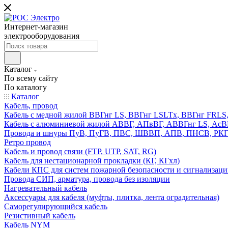
Интернет-магазин
электрооборудования
Каталог
По всему сайту
По каталогу
Каталог
Кабель, провод
Кабель с медной жилой ВВГнг LS, ВВГнг LSLTx, ВВГнг FR
Кабель с алюминиевой жилой АВВГ, АПвВГ, АВВГнг LS, Ас
Провода и шнуры ПуВ, ПуГВ, ПВС, ШВВП, АПВ, ПНСВ, РК
Ретро провод
Кабель и провод связи (FTP, UTP, SAT, RG)
Кабель для нестационарной прокладки (КГ, КГхл)
Кабели КПС для систем пожарной безопасности и сигнализац
Провода СИП, арматура, провода без изоляции
Нагревательный кабель
Аксессуары для кабеля (муфты, плитка, лента оградительная)
Саморегулирующийся кабель
Резистивный кабель
Кабель NYM