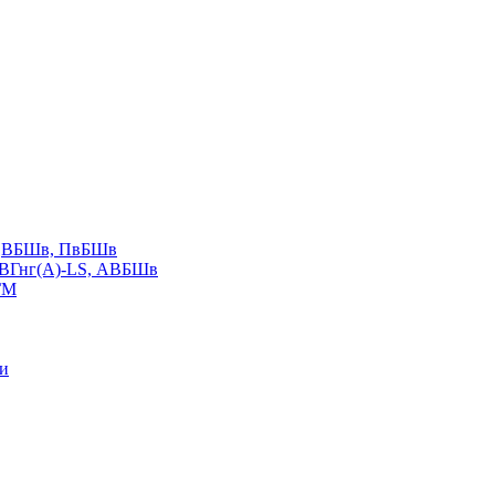
LS,ВБШв, ПвБШв
ВВГнг(А)-LS, АВБШв
ГМ
ии