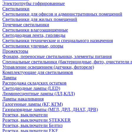
Электротрубы гофрированные
Светильники
Светильники для офисов и административных помещений
Светильники для жилых помещений
Точечные светильники
Светильники влагозащищенные
Светодиодная лента, гирлянды
Светильники технические и специального назначения
Светильники уличные, опоры
Прожекторы
Фонари, переносные светильники, элементы питания
Специальные светильники (бактерицидные, фито, очистители в
Управление освещением (датчики, фотореле)
Комплектующие для светильников
Лампы
Распродажа складских остатков
Светодиодные лампы (LED)
Люминесцентные лампы (ЛЛ,КЛЛ)
Лампы накаливания
Галогенные лампы (КГ, КГМ)
Газоразрядные лампы (МГЛ, ДРЛ, ДНАТ, ДРВ)
Розетки, выключатели
Розетки, выключатели STEKKER
Розетки, выключатели Белтиз
Розетки, выключатели EKF