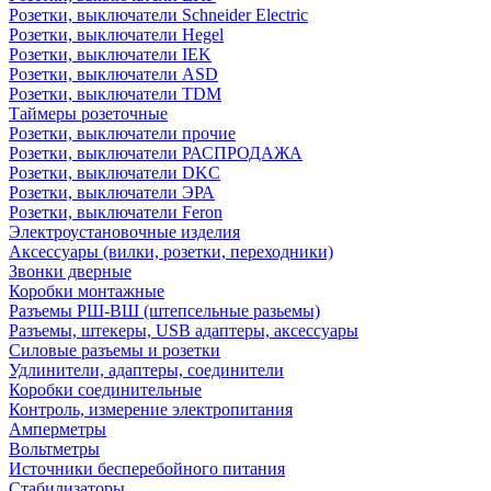
Розетки, выключатели Schneider Electric
Розетки, выключатели Hegel
Розетки, выключатели IEK
Розетки, выключатели ASD
Розетки, выключатели TDM
Таймеры розеточные
Розетки, выключатели прочие
Розетки, выключатели РАСПРОДАЖА
Розетки, выключатели DKC
Розетки, выключатели ЭРА
Розетки, выключатели Feron
Электроустановочные изделия
Аксессуары (вилки, розетки, переходники)
Звонки дверные
Коробки монтажные
Разъемы РШ-ВШ (штепсельные разьемы)
Разъемы, штекеры, USB адаптеры, аксессуары
Силовые разъемы и розетки
Удлинители, адаптеры, соединители
Коробки соединительные
Контроль, измерение электропитания
Амперметры
Вольтметры
Источники бесперебойного питания
Стабилизаторы