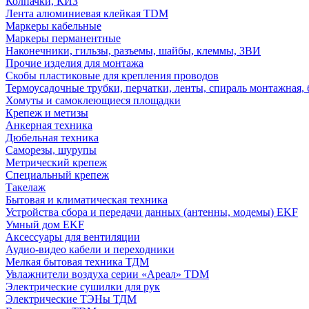
Колпачки, КИЗ
Лента алюминиевая клейкая TDM
Маркеры кабельные
Маркеры перманентные
Наконечники, гильзы, разъемы, шайбы, клеммы, ЗВИ
Прочие изделия для монтажа
Скобы пластиковые для крепления проводов
Термоусадочные трубки, перчатки, ленты, спираль монтажная, 
Хомуты и самоклеющиеся площадки
Крепеж и метизы
Анкерная техника
Дюбельная техника
Саморезы, шурупы
Метрический крепеж
Специальный крепеж
Такелаж
Бытовая и климатическая техника
Устройства сбора и передачи данных (антенны, модемы) EKF
Умный дом EKF
Аксессуары для вентиляции
Аудио-видео кабели и переходники
Мелкая бытовая техника ТДМ
Увлажнители воздуха серии «Ареал» TDM
Электрические сушилки для рук
Электрические ТЭНы ТДМ