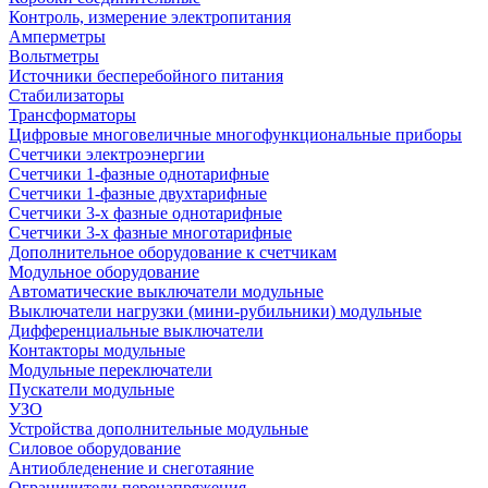
Контроль, измерение электропитания
Амперметры
Вольтметры
Источники бесперебойного питания
Стабилизаторы
Трансформаторы
Цифровые многовеличные многофункциональные приборы
Счетчики электроэнергии
Счетчики 1-фазные однотарифные
Счетчики 1-фазные двухтарифные
Счетчики 3-х фазные однотарифные
Счетчики 3-х фазные многотарифные
Дополнительное оборудование к счетчикам
Модульное оборудование
Автоматические выключатели модульные
Выключатели нагрузки (мини-рубильники) модульные
Дифференциальные выключатели
Контакторы модульные
Модульные переключатели
Пускатели модульные
УЗО
Устройства дополнительные модульные
Силовое оборудование
Антиобледенение и снеготаяние
Ограничители перенапряжения