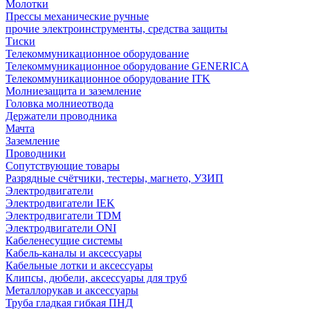
Молотки
Прессы механические ручные
прочие электроинструменты, средства защиты
Тиски
Телекоммуникационное оборудование
Телекоммуникационное оборудование GENERICA
Телекоммуникационное оборудование ITK
Молниезащита и заземление
Головка молниеотвода
Держатели проводника
Мачта
Заземление
Проводники
Сопутствующие товары
Разрядные счётчики, тестеры, магнето, УЗИП
Электродвигатели
Электродвигатели IEK
Электродвигатели TDM
Электродвигатели ONI
Кабеленесущие системы
Кабель-каналы и аксессуары
Кабельные лотки и аксессуары
Клипсы, дюбели, аксессуары для труб
Металлорукав и аксессуары
Труба гладкая гибкая ПНД