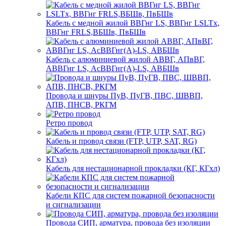
Кабель с медной жилой ВВГнг LS, ВВГнг LSLTx,
ВВГнг FRLS,ВБШв, ПвБШв
Кабель с алюминиевой жилой АВВГ, АПвВГ,
АВВГнг LS, АсВВГнг(А)-LS, АВБШв
Провода и шнуры ПуВ, ПуГВ, ПВС, ШВВП,
АПВ, ПНСВ, РКГМ
Ретро провод
Кабель и провод связи (FTP, UTP, SAT, RG)
Кабель для нестационарной прокладки (КГ, КГхл)
Кабели КПС для систем пожарной безопасности
и сигнализации
Провода СИП, арматура, провода без изоляции