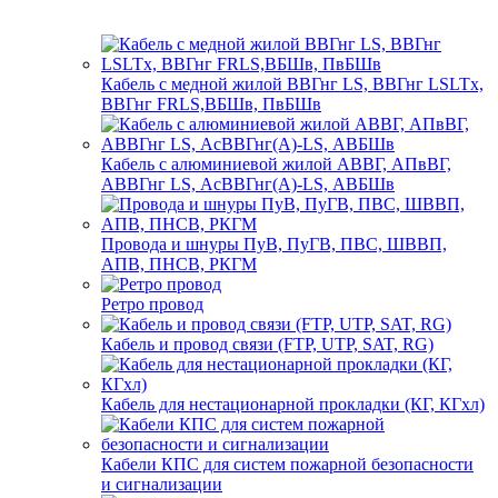
Кабель с медной жилой ВВГнг LS, ВВГнг LSLTx,
ВВГнг FRLS,ВБШв, ПвБШв
Кабель с алюминиевой жилой АВВГ, АПвВГ,
АВВГнг LS, АсВВГнг(А)-LS, АВБШв
Провода и шнуры ПуВ, ПуГВ, ПВС, ШВВП,
АПВ, ПНСВ, РКГМ
Ретро провод
Кабель и провод связи (FTP, UTP, SAT, RG)
Кабель для нестационарной прокладки (КГ, КГхл)
Кабели КПС для систем пожарной безопасности
и сигнализации