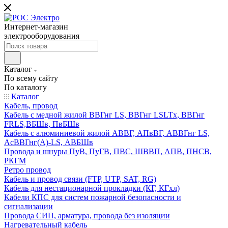
Интернет-магазин
электрооборудования
Каталог
По всему сайту
По каталогу
Каталог
Кабель, провод
Кабель с медной жилой ВВГнг LS, ВВГнг LSLTx, ВВГнг
FRLS,ВБШв, ПвБШв
Кабель с алюминиевой жилой АВВГ, АПвВГ, АВВГнг LS,
АсВВГнг(А)-LS, АВБШв
Провода и шнуры ПуВ, ПуГВ, ПВС, ШВВП, АПВ, ПНСВ,
РКГМ
Ретро провод
Кабель и провод связи (FTP, UTP, SAT, RG)
Кабель для нестационарной прокладки (КГ, КГхл)
Кабели КПС для систем пожарной безопасности и
сигнализации
Провода СИП, арматура, провода без изоляции
Нагревательный кабель