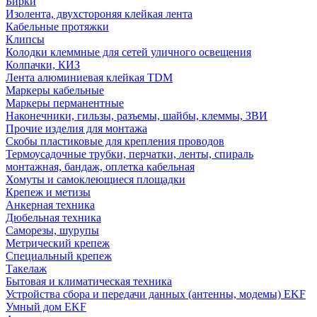
Бирки
Изолента, двухстороняя клейкая лента
Кабельные протяжки
Клипсы
Колодки клеммные для сетей уличного освещения
Колпачки, КИЗ
Лента алюминиевая клейкая TDM
Маркеры кабельные
Маркеры перманентные
Наконечники, гильзы, разъемы, шайбы, клеммы, ЗВИ
Прочие изделия для монтажа
Скобы пластиковые для крепления проводов
Термоусадочные трубки, перчатки, ленты, спираль
монтажная, бандаж, оплетка кабельная
Хомуты и самоклеющиеся площадки
Крепеж и метизы
Анкерная техника
Дюбельная техника
Саморезы, шурупы
Метрический крепеж
Специальный крепеж
Такелаж
Бытовая и климатическая техника
Устройства сбора и передачи данных (антенны, модемы) EKF
Умный дом EKF