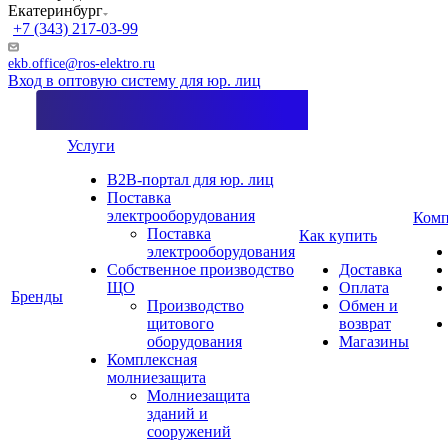
Екатеринбург
+7 (343) 217-03-99
ekb.office@ros-elektro.ru
Вход в оптовую систему для юр. лиц
Услуги
B2B-портал для юр. лиц
Поставка
электрооборудования
Комп
Поставка
Как купить
электрооборудования
Собственное производство
Доставка
ЩО
Оплата
Бренды
Производство
Обмен и
щитового
возврат
оборудования
Магазины
Комплексная
молниезащита
Молниезащита
зданий и
сооружений