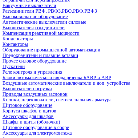
Вакуумные выключатели
Разъединители РВФ, РВФЗ,РВО,РВФ,РВФЗ
Высоковольтное оборудование
Автоматические выключатели cиловые
Выключатели-разъединители
Компенсация реактивной мощности
Конденсаторы
Контакторы
Оборудование промышленной автоматизации
Предохранители и плавкие вставки
Прочее силовое оборудование
Пускатели
Реле контроля и управления
Блоки автоматического ввода резерва БАВР и АВР
Воздушные автоматические выключатели и доп. устройства
Выключатели нагрузки
Приводы воздушных заслонок
Кнопки, переключатели, светосигнальная арматура
Щитовое оборудование
Корпуса шкафов и щитов
Аксессуары для шкафов
Шкафы и щиты (оболочки)
Щитовое оборудование в сборе
Аксессуары для электромонтажа