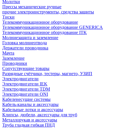
Молотки
Прессы механические ручные
прочие электроинструменты, средства защиты
Тиски
Телекоммуникационное оборудование
Телекоммуникационное оборудование GENERICA
Телекоммуникационное оборудование ITK
Молниезащита и заземление
Головка молниеотвода
Держатели проводника
Мачта
Заземление
Проводники
Сопутствующие товары
Разрядные счётчики, тестеры, магнето, УЗИП
Электродвигатели
Электродвигатели IEK
Электродвигатели TDM
Электродвигатели ONI
Кабеленесущие системы
Кабель-каналы и аксессуары
Кабельные лотки и аксессуары
Клипсы, дюбели, аксессуары для труб
Металлорукав и аксессуары
Труба гладкая гибкая ПНД