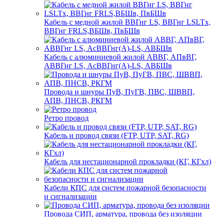
Кабель с медной жилой ВВГнг LS, ВВГнг LSLTx,
ВВГнг FRLS,ВБШв, ПвБШв
Кабель с алюминиевой жилой АВВГ, АПвВГ,
АВВГнг LS, АсВВГнг(А)-LS, АВБШв
Провода и шнуры ПуВ, ПуГВ, ПВС, ШВВП,
АПВ, ПНСВ, РКГМ
Ретро провод
Кабель и провод связи (FTP, UTP, SAT, RG)
Кабель для нестационарной прокладки (КГ, КГхл)
Кабели КПС для систем пожарной безопасности
и сигнализации
Провода СИП, арматура, провода без изоляции