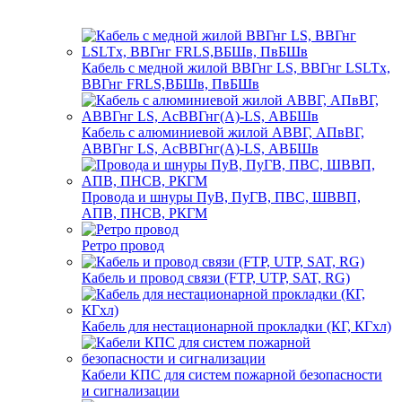
Кабель с медной жилой ВВГнг LS, ВВГнг LSLTx,
ВВГнг FRLS,ВБШв, ПвБШв
Кабель с алюминиевой жилой АВВГ, АПвВГ,
АВВГнг LS, АсВВГнг(А)-LS, АВБШв
Провода и шнуры ПуВ, ПуГВ, ПВС, ШВВП,
АПВ, ПНСВ, РКГМ
Ретро провод
Кабель и провод связи (FTP, UTP, SAT, RG)
Кабель для нестационарной прокладки (КГ, КГхл)
Кабели КПС для систем пожарной безопасности
и сигнализации