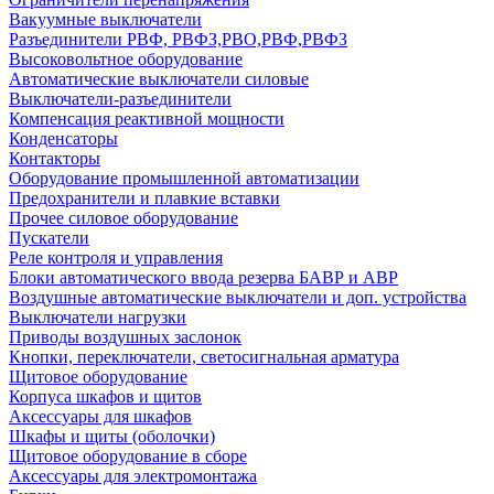
Вакуумные выключатели
Разъединители РВФ, РВФЗ,РВО,РВФ,РВФЗ
Высоковольтное оборудование
Автоматические выключатели cиловые
Выключатели-разъединители
Компенсация реактивной мощности
Конденсаторы
Контакторы
Оборудование промышленной автоматизации
Предохранители и плавкие вставки
Прочее силовое оборудование
Пускатели
Реле контроля и управления
Блоки автоматического ввода резерва БАВР и АВР
Воздушные автоматические выключатели и доп. устройства
Выключатели нагрузки
Приводы воздушных заслонок
Кнопки, переключатели, светосигнальная арматура
Щитовое оборудование
Корпуса шкафов и щитов
Аксессуары для шкафов
Шкафы и щиты (оболочки)
Щитовое оборудование в сборе
Аксессуары для электромонтажа