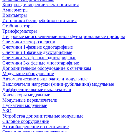
Контроль, измерение электропитания
Амперметры
Вольтметры
Источники бесперебойного питания
Стабилизаторы
Трансформаторы
Цифровые многовеличные многофункциональные приборы
Счетчики электроэнергии
Счетчики 1-фазные однотарифные
Счетчики 1-фазные двухтарифные
Счетчики 3-х фазные однотарифные
Счетчики 3-х фазные многотарифные
Дополнительное оборудование к счетчикам
Модульное оборудование
Автоматические выключатели модульные
Выключатели нагрузки (мини-рубильники) модульные
Дифференциальные выключатели
Контакторы модульные
Модульные переключатели
Пускатели модульные
УЗО
Устройства дополнительные модульные
Силовое оборудование
Антиобледенение и снеготаяние
Ограничители перенапряжения