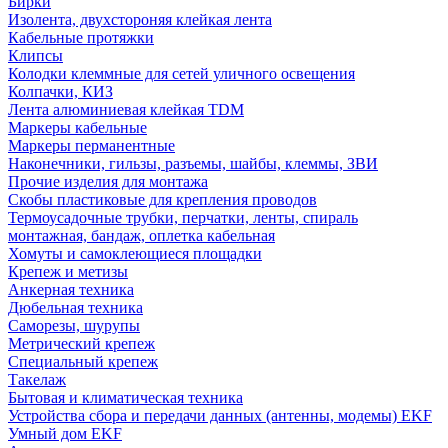
Бирки
Изолента, двухстороняя клейкая лента
Кабельные протяжки
Клипсы
Колодки клеммные для сетей уличного освещения
Колпачки, КИЗ
Лента алюминиевая клейкая TDM
Маркеры кабельные
Маркеры перманентные
Наконечники, гильзы, разъемы, шайбы, клеммы, ЗВИ
Прочие изделия для монтажа
Скобы пластиковые для крепления проводов
Термоусадочные трубки, перчатки, ленты, спираль
монтажная, бандаж, оплетка кабельная
Хомуты и самоклеющиеся площадки
Крепеж и метизы
Анкерная техника
Дюбельная техника
Саморезы, шурупы
Метрический крепеж
Специальный крепеж
Такелаж
Бытовая и климатическая техника
Устройства сбора и передачи данных (антенны, модемы) EKF
Умный дом EKF