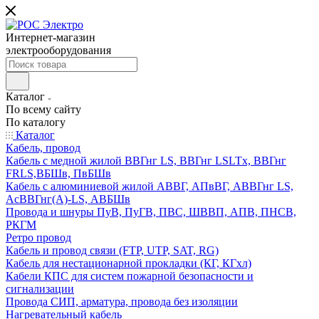
Интернет-магазин
электрооборудования
Каталог
По всему сайту
По каталогу
Каталог
Кабель, провод
Кабель с медной жилой ВВГнг LS, ВВГнг LSLTx, ВВГнг
FRLS,ВБШв, ПвБШв
Кабель с алюминиевой жилой АВВГ, АПвВГ, АВВГнг LS,
АсВВГнг(А)-LS, АВБШв
Провода и шнуры ПуВ, ПуГВ, ПВС, ШВВП, АПВ, ПНСВ,
РКГМ
Ретро провод
Кабель и провод связи (FTP, UTP, SAT, RG)
Кабель для нестационарной прокладки (КГ, КГхл)
Кабели КПС для систем пожарной безопасности и
сигнализации
Провода СИП, арматура, провода без изоляции
Нагревательный кабель