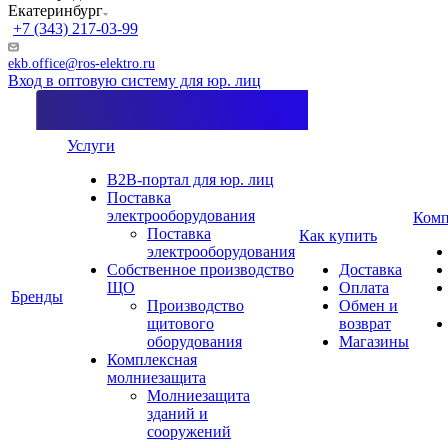
Екатеринбург
+7 (343) 217-03-99
ekb.office@ros-elektro.ru
Вход в оптовую систему для юр. лиц
Услуги
B2B-портал для юр. лиц
Поставка
электрооборудования
Комп
Поставка
Как купить
электрооборудования
Собственное производство
Доставка
ЩО
Оплата
Бренды
Производство
Обмен и
щитового
возврат
оборудования
Магазины
Комплексная
молниезащита
Молниезащита
зданий и
сооружений