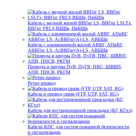
Кабель с медной жилой ВВГнг LS, ВВГнг LSLTx,
ВВГнг FRLS,ВБШв, ПвБШв
Кабель с алюминиевой жилой АВВГ, АПвВГ,
АВВГнг LS, АсВВГнг(А)-LS, АВБШв
Провода и шнуры ПуВ, ПуГВ, ПВС, ШВВП,
АПВ, ПНСВ, РКГМ
Ретро провод
Кабель и провод связи (FTP, UTP, SAT, RG)
Кабель для нестационарной прокладки (КГ, КГхл)
Кабели КПС для систем пожарной безопасности
и сигнализации