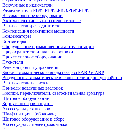
Вакуумные выключатели
Разъединители РВФ, РВФЗ,РВО,РВФ,РВФЗ
Высоковольтное оборудование
Автоматические выключатели cиловые
Выключатели-разъединители
Компенсация реактивной мощности
Конденсаторы
Контакторы
Оборудование промышленной автоматизации
Предохранители и плавкие вставки
Прочее силовое оборудование
Пускатели
Реле контроля и управления
Блоки автоматического ввода резерва БАВР и АВР
Воздушные автоматические выключатели и доп. устройства
Выключатели нагрузки
Приводы воздушных заслонок
Кнопки, переключатели, светосигнальная арматура
Щитовое оборудование
Корпуса шкафов и щитов
Аксессуары для шкафов
Шкафы и щиты (оболочки)
Щитовое оборудование в сборе
Аксессуары для электромонтажа