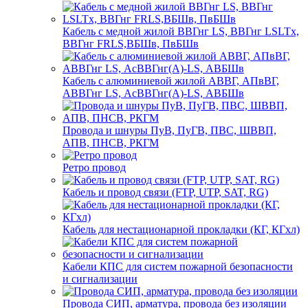
Кабель с медной жилой ВВГнг LS, ВВГнг LSLTx,
ВВГнг FRLS,ВБШв, ПвБШв
Кабель с алюминиевой жилой АВВГ, АПвВГ,
АВВГнг LS, АсВВГнг(А)-LS, АВБШв
Провода и шнуры ПуВ, ПуГВ, ПВС, ШВВП,
АПВ, ПНСВ, РКГМ
Ретро провод
Кабель и провод связи (FTP, UTP, SAT, RG)
Кабель для нестационарной прокладки (КГ, КГхл)
Кабели КПС для систем пожарной безопасности
и сигнализации
Провода СИП, арматура, провода без изоляции