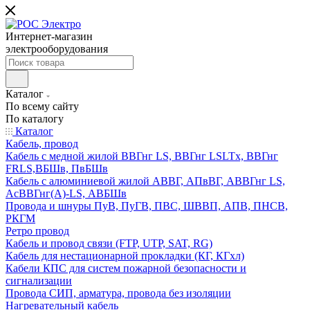
Интернет-магазин
электрооборудования
Каталог
По всему сайту
По каталогу
Каталог
Кабель, провод
Кабель с медной жилой ВВГнг LS, ВВГнг LSLTx, ВВГнг
FRLS,ВБШв, ПвБШв
Кабель с алюминиевой жилой АВВГ, АПвВГ, АВВГнг LS,
АсВВГнг(А)-LS, АВБШв
Провода и шнуры ПуВ, ПуГВ, ПВС, ШВВП, АПВ, ПНСВ,
РКГМ
Ретро провод
Кабель и провод связи (FTP, UTP, SAT, RG)
Кабель для нестационарной прокладки (КГ, КГхл)
Кабели КПС для систем пожарной безопасности и
сигнализации
Провода СИП, арматура, провода без изоляции
Нагревательный кабель