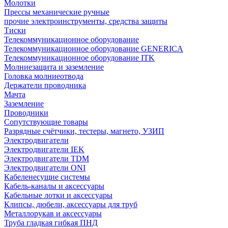
Молотки
Прессы механические ручные
прочие электроинструменты, средства защиты
Тиски
Телекоммуникационное оборудование
Телекоммуникационное оборудование GENERICA
Телекоммуникационное оборудование ITK
Молниезащита и заземление
Головка молниеотвода
Держатели проводника
Мачта
Заземление
Проводники
Сопутствующие товары
Разрядные счётчики, тестеры, магнето, УЗИП
Электродвигатели
Электродвигатели IEK
Электродвигатели TDM
Электродвигатели ONI
Кабеленесущие системы
Кабель-каналы и аксессуары
Кабельные лотки и аксессуары
Клипсы, дюбели, аксессуары для труб
Металлорукав и аксессуары
Труба гладкая гибкая ПНД