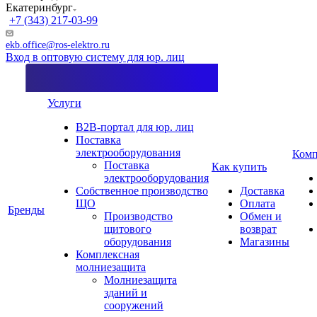
Екатеринбург
+7 (343) 217-03-99
ekb.office@ros-elektro.ru
Вход в оптовую систему для юр. лиц
Услуги
B2B-портал для юр. лиц
Поставка
электрооборудования
Комп
Поставка
Как купить
электрооборудования
Собственное производство
Доставка
ЩО
Оплата
Бренды
Производство
Обмен и
щитового
возврат
оборудования
Магазины
Комплексная
молниезащита
Молниезащита
зданий и
сооружений