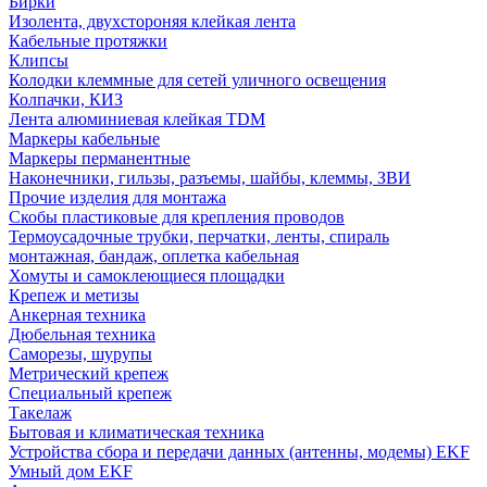
Бирки
Изолента, двухстороняя клейкая лента
Кабельные протяжки
Клипсы
Колодки клеммные для сетей уличного освещения
Колпачки, КИЗ
Лента алюминиевая клейкая TDM
Маркеры кабельные
Маркеры перманентные
Наконечники, гильзы, разъемы, шайбы, клеммы, ЗВИ
Прочие изделия для монтажа
Скобы пластиковые для крепления проводов
Термоусадочные трубки, перчатки, ленты, спираль
монтажная, бандаж, оплетка кабельная
Хомуты и самоклеющиеся площадки
Крепеж и метизы
Анкерная техника
Дюбельная техника
Саморезы, шурупы
Метрический крепеж
Специальный крепеж
Такелаж
Бытовая и климатическая техника
Устройства сбора и передачи данных (антенны, модемы) EKF
Умный дом EKF