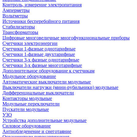
Контроль, измерение электропитания
Амперметры
Вольтметры
Источники бесперебойного питания
Стабилизаторы
Трансформаторы
Цифровые многовеличные многофункциональные приборы
Счетчики электроэнергии
Счетчики 1-фазные однотарифные
Счетчики 1-фазные двухтарифные
Счетчики 3-х фазные однотарифные
Счетчики 3-х фазные многотарифные
Дополнительное оборудование к счетчикам
Модульное оборудование
Автоматические выключатели модульные
Выключатели нагрузки (мини-рубильники) модульные
Дифференциальные выключатели
Контакторы модульные
Модульные переключатели
Пускатели модульные
УЗО
Устройства дополнительные модульные
Силовое оборудование
Антиобледенение и снеготаяние
Ограничители перенапряжения