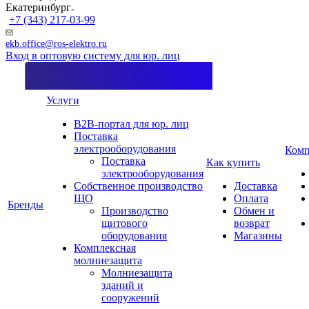
Екатеринбург
+7 (343) 217-03-99
ekb.office@ros-elektro.ru
Вход в оптовую систему для юр. лиц
Услуги
B2B-портал для юр. лиц
Поставка
электрооборудования
Комп
Поставка
Как купить
электрооборудования
Собственное производство
Доставка
ЩО
Оплата
Бренды
Производство
Обмен и
щитового
возврат
оборудования
Магазины
Комплексная
молниезащита
Молниезащита
зданий и
сооружений