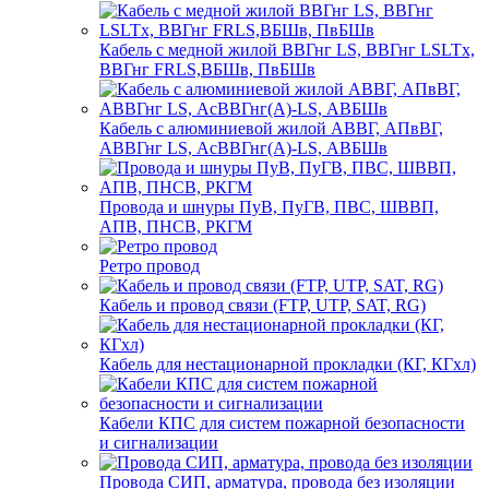
Кабель с медной жилой ВВГнг LS, ВВГнг LSLTx,
ВВГнг FRLS,ВБШв, ПвБШв
Кабель с алюминиевой жилой АВВГ, АПвВГ,
АВВГнг LS, АсВВГнг(А)-LS, АВБШв
Провода и шнуры ПуВ, ПуГВ, ПВС, ШВВП,
АПВ, ПНСВ, РКГМ
Ретро провод
Кабель и провод связи (FTP, UTP, SAT, RG)
Кабель для нестационарной прокладки (КГ, КГхл)
Кабели КПС для систем пожарной безопасности
и сигнализации
Провода СИП, арматура, провода без изоляции