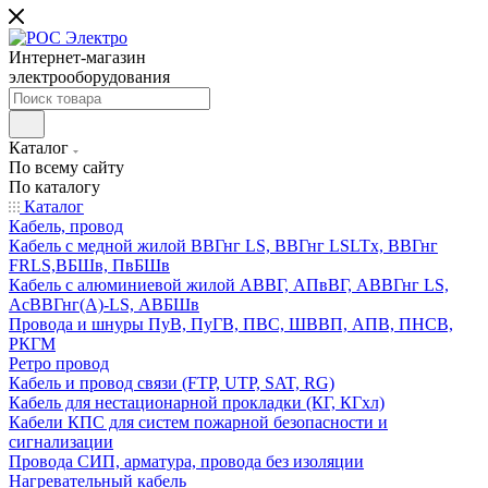
Интернет-магазин
электрооборудования
Каталог
По всему сайту
По каталогу
Каталог
Кабель, провод
Кабель с медной жилой ВВГнг LS, ВВГнг LSLTx, ВВГнг
FRLS,ВБШв, ПвБШв
Кабель с алюминиевой жилой АВВГ, АПвВГ, АВВГнг LS,
АсВВГнг(А)-LS, АВБШв
Провода и шнуры ПуВ, ПуГВ, ПВС, ШВВП, АПВ, ПНСВ,
РКГМ
Ретро провод
Кабель и провод связи (FTP, UTP, SAT, RG)
Кабель для нестационарной прокладки (КГ, КГхл)
Кабели КПС для систем пожарной безопасности и
сигнализации
Провода СИП, арматура, провода без изоляции
Нагревательный кабель