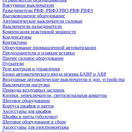
Вакуумные выключатели
Разъединители РВФ, РВФЗ,РВО,РВФ,РВФЗ
Высоковольтное оборудование
Автоматические выключатели cиловые
Выключатели-разъединители
Компенсация реактивной мощности
Конденсаторы
Контакторы
Оборудование промышленной автоматизации
Предохранители и плавкие вставки
Прочее силовое оборудование
Пускатели
Реле контроля и управления
Блоки автоматического ввода резерва БАВР и АВР
Воздушные автоматические выключатели и доп. устройства
Выключатели нагрузки
Приводы воздушных заслонок
Кнопки, переключатели, светосигнальная арматура
Щитовое оборудование
Корпуса шкафов и щитов
Аксессуары для шкафов
Шкафы и щиты (оболочки)
Щитовое оборудование в сборе
Аксессуары для электромонтажа