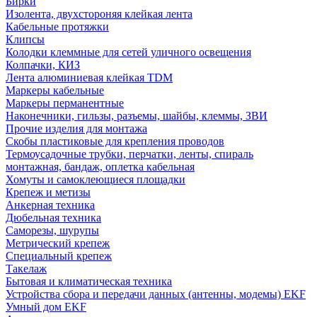
Бирки
Изолента, двухстороняя клейкая лента
Кабельные протяжки
Клипсы
Колодки клеммные для сетей уличного освещения
Колпачки, КИЗ
Лента алюминиевая клейкая TDM
Маркеры кабельные
Маркеры перманентные
Наконечники, гильзы, разъемы, шайбы, клеммы, ЗВИ
Прочие изделия для монтажа
Скобы пластиковые для крепления проводов
Термоусадочные трубки, перчатки, ленты, спираль
монтажная, бандаж, оплетка кабельная
Хомуты и самоклеющиеся площадки
Крепеж и метизы
Анкерная техника
Дюбельная техника
Саморезы, шурупы
Метрический крепеж
Специальный крепеж
Такелаж
Бытовая и климатическая техника
Устройства сбора и передачи данных (антенны, модемы) EKF
Умный дом EKF