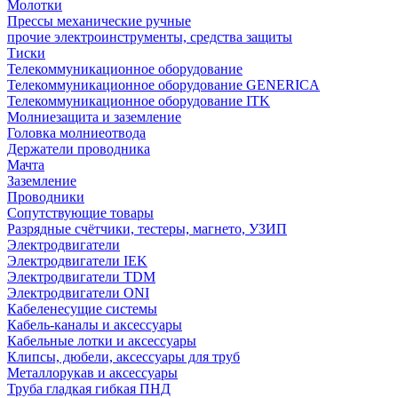
Молотки
Прессы механические ручные
прочие электроинструменты, средства защиты
Тиски
Телекоммуникационное оборудование
Телекоммуникационное оборудование GENERICA
Телекоммуникационное оборудование ITK
Молниезащита и заземление
Головка молниеотвода
Держатели проводника
Мачта
Заземление
Проводники
Сопутствующие товары
Разрядные счётчики, тестеры, магнето, УЗИП
Электродвигатели
Электродвигатели IEK
Электродвигатели TDM
Электродвигатели ONI
Кабеленесущие системы
Кабель-каналы и аксессуары
Кабельные лотки и аксессуары
Клипсы, дюбели, аксессуары для труб
Металлорукав и аксессуары
Труба гладкая гибкая ПНД