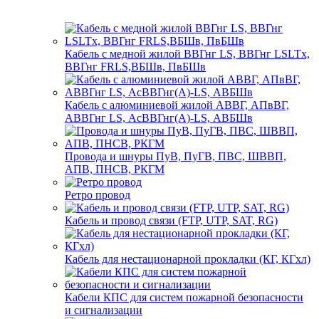
Кабель с медной жилой ВВГнг LS, ВВГнг LSLTx,
ВВГнг FRLS,ВБШв, ПвБШв
Кабель с алюминиевой жилой АВВГ, АПвВГ,
АВВГнг LS, АсВВГнг(А)-LS, АВБШв
Провода и шнуры ПуВ, ПуГВ, ПВС, ШВВП,
АПВ, ПНСВ, РКГМ
Ретро провод
Кабель и провод связи (FTP, UTP, SAT, RG)
Кабель для нестационарной прокладки (КГ, КГхл)
Кабели КПС для систем пожарной безопасности
и сигнализации