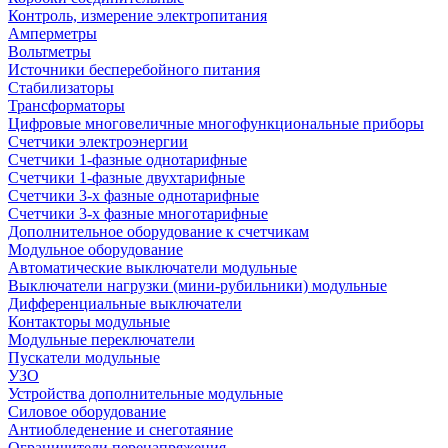
Контроль, измерение электропитания
Амперметры
Вольтметры
Источники бесперебойного питания
Стабилизаторы
Трансформаторы
Цифровые многовеличные многофункциональные приборы
Счетчики электроэнергии
Счетчики 1-фазные однотарифные
Счетчики 1-фазные двухтарифные
Счетчики 3-х фазные однотарифные
Счетчики 3-х фазные многотарифные
Дополнительное оборудование к счетчикам
Модульное оборудование
Автоматические выключатели модульные
Выключатели нагрузки (мини-рубильники) модульные
Дифференциальные выключатели
Контакторы модульные
Модульные переключатели
Пускатели модульные
УЗО
Устройства дополнительные модульные
Силовое оборудование
Антиобледенение и снеготаяние
Ограничители перенапряжения