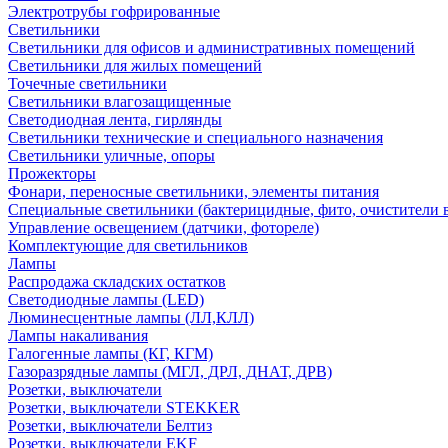
Электротрубы гофрированные
Светильники
Светильники для офисов и административных помещений
Светильники для жилых помещений
Точечные светильники
Светильники влагозащищенные
Светодиодная лента, гирлянды
Светильники технические и специального назначения
Светильники уличные, опоры
Прожекторы
Фонари, переносные светильники, элементы питания
Специальные светильники (бактерицидные, фито, очистители в
Управление освещением (датчики, фотореле)
Комплектующие для светильников
Лампы
Распродажа складских остатков
Светодиодные лампы (LED)
Люминесцентные лампы (ЛЛ,КЛЛ)
Лампы накаливания
Галогенные лампы (КГ, КГМ)
Газоразрядные лампы (МГЛ, ДРЛ, ДНАТ, ДРВ)
Розетки, выключатели
Розетки, выключатели STEKKER
Розетки, выключатели Белтиз
Розетки, выключатели EKF