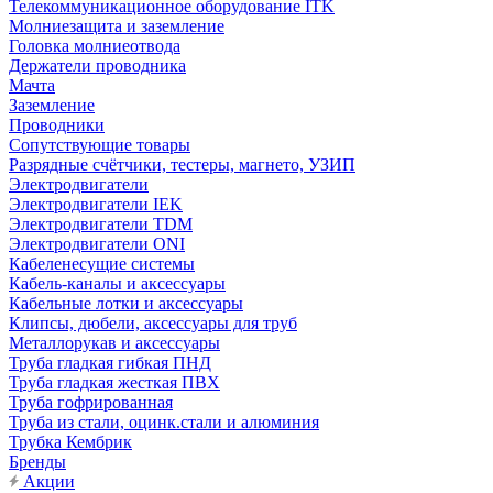
Телекоммуникационное оборудование ITK
Молниезащита и заземление
Головка молниеотвода
Держатели проводника
Мачта
Заземление
Проводники
Сопутствующие товары
Разрядные счётчики, тестеры, магнето, УЗИП
Электродвигатели
Электродвигатели IEK
Электродвигатели TDM
Электродвигатели ONI
Кабеленесущие системы
Кабель-каналы и аксессуары
Кабельные лотки и аксессуары
Клипсы, дюбели, аксессуары для труб
Металлорукав и аксессуары
Труба гладкая гибкая ПНД
Труба гладкая жесткая ПВХ
Труба гофрированная
Труба из стали, оцинк.стали и алюминия
Трубка Кембрик
Бренды
Акции