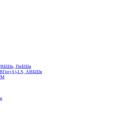
LS,ВБШв, ПвБШв
ВВГнг(А)-LS, АВБШв
ГМ
ии