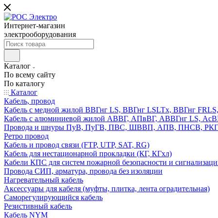
Интернет-магазин
электрооборудования
Каталог
По всему сайту
По каталогу
Каталог
Кабель, провод
Кабель с медной жилой ВВГнг LS, ВВГнг LSLTx, ВВГнг FR
Кабель с алюминиевой жилой АВВГ, АПвВГ, АВВГнг LS, Ас
Провода и шнуры ПуВ, ПуГВ, ПВС, ШВВП, АПВ, ПНСВ, РК
Ретро провод
Кабель и провод связи (FTP, UTP, SAT, RG)
Кабель для нестационарной прокладки (КГ, КГхл)
Кабели КПС для систем пожарной безопасности и сигнализац
Провода СИП, арматура, провода без изоляции
Нагревательный кабель
Аксессуары для кабеля (муфты, плитка, лента оградительная)
Саморегулирующийся кабель
Резистивный кабель
Кабель NYM