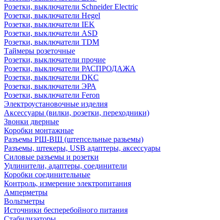
Розетки, выключатели Schneider Electric
Розетки, выключатели Hegel
Розетки, выключатели IEK
Розетки, выключатели ASD
Розетки, выключатели TDM
Таймеры розеточные
Розетки, выключатели прочие
Розетки, выключатели РАСПРОДАЖА
Розетки, выключатели DKC
Розетки, выключатели ЭРА
Розетки, выключатели Feron
Электроустановочные изделия
Аксессуары (вилки, розетки, переходники)
Звонки дверные
Коробки монтажные
Разъемы РШ-ВШ (штепсельные разьемы)
Разъемы, штекеры, USB адаптеры, аксессуары
Силовые разъемы и розетки
Удлинители, адаптеры, соединители
Коробки соединительные
Контроль, измерение электропитания
Амперметры
Вольтметры
Источники бесперебойного питания
Стабилизаторы