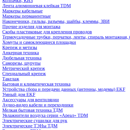
Колпачки, КИЗ
Лента алюминиевая клейкая TDM
Маркеры кабельные
Маркеры перманентные
Наконечники, гильзы, разъемы, шайбы, клеммы, ЗВИ
Прочие изделия для монтажа
Скобы пластиковые для крепления проводов
Термоусадочные трубки, перчатки, ленты, спираль монтажная, 
Хомуты и самоклеющиеся площадки
Крепеж и метизы
Анкерная техника
Дюбельная техника
Саморезы, шурупы
Метрический крепеж
Специальный крепеж
Такелаж
Бытовая и климатическая техника
Устройства сбора и передачи данных (антенны, модемы) EKF
Умный дом EKF
Аксессуары для вентиляции
Аудио-видео кабели и переходники
Мелкая бытовая техника ТДМ
Увлажнители воздуха серии «Ареал» TDM
Электрические сушилки для рук
Электрические ТЭНы ТДМ