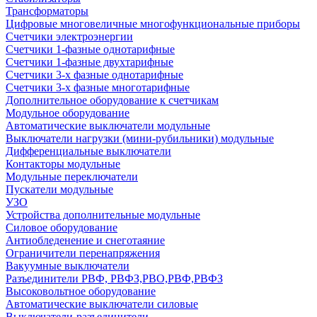
Трансформаторы
Цифровые многовеличные многофункциональные приборы
Счетчики электроэнергии
Счетчики 1-фазные однотарифные
Счетчики 1-фазные двухтарифные
Счетчики 3-х фазные однотарифные
Счетчики 3-х фазные многотарифные
Дополнительное оборудование к счетчикам
Модульное оборудование
Автоматические выключатели модульные
Выключатели нагрузки (мини-рубильники) модульные
Дифференциальные выключатели
Контакторы модульные
Модульные переключатели
Пускатели модульные
УЗО
Устройства дополнительные модульные
Силовое оборудование
Антиобледенение и снеготаяние
Ограничители перенапряжения
Вакуумные выключатели
Разъединители РВФ, РВФЗ,РВО,РВФ,РВФЗ
Высоковольтное оборудование
Автоматические выключатели cиловые
Выключатели-разъединители