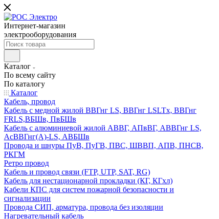
Интернет-магазин
электрооборудования
Каталог
По всему сайту
По каталогу
Каталог
Кабель, провод
Кабель с медной жилой ВВГнг LS, ВВГнг LSLTx, ВВГнг
FRLS,ВБШв, ПвБШв
Кабель с алюминиевой жилой АВВГ, АПвВГ, АВВГнг LS,
АсВВГнг(А)-LS, АВБШв
Провода и шнуры ПуВ, ПуГВ, ПВС, ШВВП, АПВ, ПНСВ,
РКГМ
Ретро провод
Кабель и провод связи (FTP, UTP, SAT, RG)
Кабель для нестационарной прокладки (КГ, КГхл)
Кабели КПС для систем пожарной безопасности и
сигнализации
Провода СИП, арматура, провода без изоляции
Нагревательный кабель