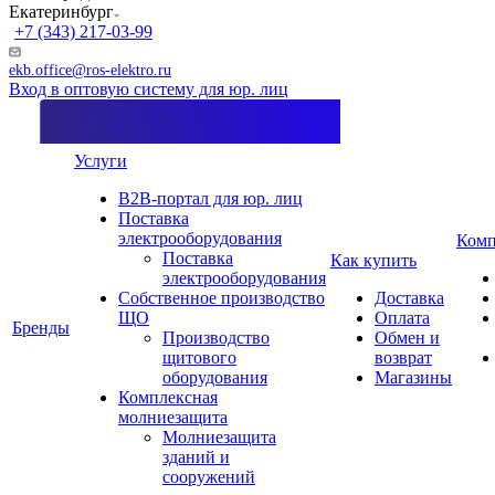
Екатеринбург
+7 (343) 217-03-99
ekb.office@ros-elektro.ru
Вход в оптовую систему для юр. лиц
Услуги
B2B-портал для юр. лиц
Поставка
электрооборудования
Комп
Поставка
Как купить
электрооборудования
Собственное производство
Доставка
ЩО
Оплата
Бренды
Производство
Обмен и
щитового
возврат
оборудования
Магазины
Комплексная
молниезащита
Молниезащита
зданий и
сооружений