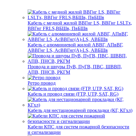
Кабель с медной жилой ВВГнг LS, ВВГнг LSLTx,
ВВГнг FRLS,ВБШв, ПвБШв
Кабель с алюминиевой жилой АВВГ, АПвВГ,
АВВГнг LS, АсВВГнг(А)-LS, АВБШв
Провода и шнуры ПуВ, ПуГВ, ПВС, ШВВП,
АПВ, ПНСВ, РКГМ
Ретро провод
Кабель и провод связи (FTP, UTP, SAT, RG)
Кабель для нестационарной прокладки (КГ, КГхл)
Кабели КПС для систем пожарной безопасности
и сигнализации