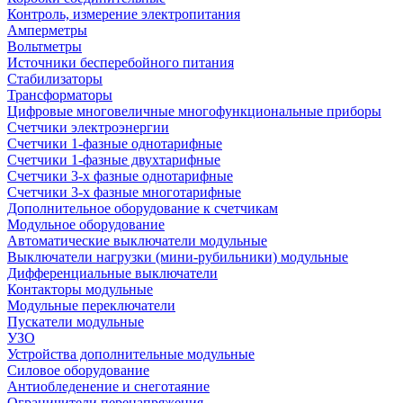
Контроль, измерение электропитания
Амперметры
Вольтметры
Источники бесперебойного питания
Стабилизаторы
Трансформаторы
Цифровые многовеличные многофункциональные приборы
Счетчики электроэнергии
Счетчики 1-фазные однотарифные
Счетчики 1-фазные двухтарифные
Счетчики 3-х фазные однотарифные
Счетчики 3-х фазные многотарифные
Дополнительное оборудование к счетчикам
Модульное оборудование
Автоматические выключатели модульные
Выключатели нагрузки (мини-рубильники) модульные
Дифференциальные выключатели
Контакторы модульные
Модульные переключатели
Пускатели модульные
УЗО
Устройства дополнительные модульные
Силовое оборудование
Антиобледенение и снеготаяние
Ограничители перенапряжения