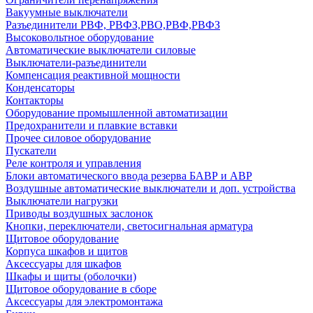
Вакуумные выключатели
Разъединители РВФ, РВФЗ,РВО,РВФ,РВФЗ
Высоковольтное оборудование
Автоматические выключатели cиловые
Выключатели-разъединители
Компенсация реактивной мощности
Конденсаторы
Контакторы
Оборудование промышленной автоматизации
Предохранители и плавкие вставки
Прочее силовое оборудование
Пускатели
Реле контроля и управления
Блоки автоматического ввода резерва БАВР и АВР
Воздушные автоматические выключатели и доп. устройства
Выключатели нагрузки
Приводы воздушных заслонок
Кнопки, переключатели, светосигнальная арматура
Щитовое оборудование
Корпуса шкафов и щитов
Аксессуары для шкафов
Шкафы и щиты (оболочки)
Щитовое оборудование в сборе
Аксессуары для электромонтажа