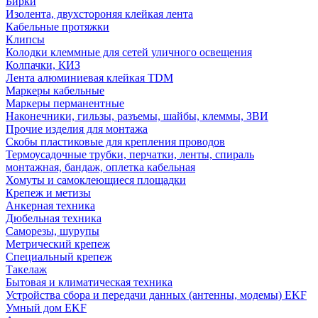
Бирки
Изолента, двухстороняя клейкая лента
Кабельные протяжки
Клипсы
Колодки клеммные для сетей уличного освещения
Колпачки, КИЗ
Лента алюминиевая клейкая TDM
Маркеры кабельные
Маркеры перманентные
Наконечники, гильзы, разъемы, шайбы, клеммы, ЗВИ
Прочие изделия для монтажа
Скобы пластиковые для крепления проводов
Термоусадочные трубки, перчатки, ленты, спираль
монтажная, бандаж, оплетка кабельная
Хомуты и самоклеющиеся площадки
Крепеж и метизы
Анкерная техника
Дюбельная техника
Саморезы, шурупы
Метрический крепеж
Специальный крепеж
Такелаж
Бытовая и климатическая техника
Устройства сбора и передачи данных (антенны, модемы) EKF
Умный дом EKF