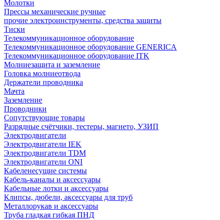
Молотки
Прессы механические ручные
прочие электроинструменты, средства защиты
Тиски
Телекоммуникационное оборудование
Телекоммуникационное оборудование GENERICA
Телекоммуникационное оборудование ITK
Молниезащита и заземление
Головка молниеотвода
Держатели проводника
Мачта
Заземление
Проводники
Сопутствующие товары
Разрядные счётчики, тестеры, магнето, УЗИП
Электродвигатели
Электродвигатели IEK
Электродвигатели TDM
Электродвигатели ONI
Кабеленесущие системы
Кабель-каналы и аксессуары
Кабельные лотки и аксессуары
Клипсы, дюбели, аксессуары для труб
Металлорукав и аксессуары
Труба гладкая гибкая ПНД