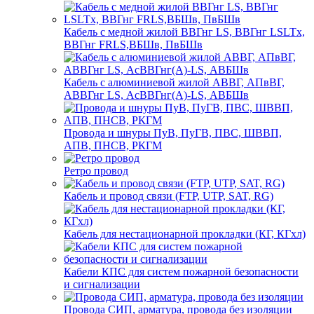
Кабель с медной жилой ВВГнг LS, ВВГнг LSLTx,
ВВГнг FRLS,ВБШв, ПвБШв
Кабель с алюминиевой жилой АВВГ, АПвВГ,
АВВГнг LS, АсВВГнг(А)-LS, АВБШв
Провода и шнуры ПуВ, ПуГВ, ПВС, ШВВП,
АПВ, ПНСВ, РКГМ
Ретро провод
Кабель и провод связи (FTP, UTP, SAT, RG)
Кабель для нестационарной прокладки (КГ, КГхл)
Кабели КПС для систем пожарной безопасности
и сигнализации
Провода СИП, арматура, провода без изоляции