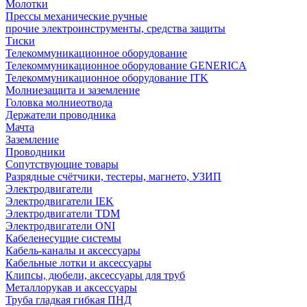
Молотки
Прессы механические ручные
прочие электроинструменты, средства защиты
Тиски
Телекоммуникационное оборудование
Телекоммуникационное оборудование GENERICA
Телекоммуникационное оборудование ITK
Молниезащита и заземление
Головка молниеотвода
Держатели проводника
Мачта
Заземление
Проводники
Сопутствующие товары
Разрядные счётчики, тестеры, магнето, УЗИП
Электродвигатели
Электродвигатели IEK
Электродвигатели TDM
Электродвигатели ONI
Кабеленесущие системы
Кабель-каналы и аксессуары
Кабельные лотки и аксессуары
Клипсы, дюбели, аксессуары для труб
Металлорукав и аксессуары
Труба гладкая гибкая ПНД