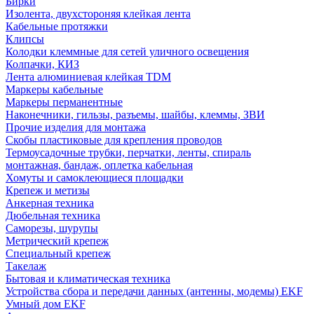
Бирки
Изолента, двухстороняя клейкая лента
Кабельные протяжки
Клипсы
Колодки клеммные для сетей уличного освещения
Колпачки, КИЗ
Лента алюминиевая клейкая TDM
Маркеры кабельные
Маркеры перманентные
Наконечники, гильзы, разъемы, шайбы, клеммы, ЗВИ
Прочие изделия для монтажа
Скобы пластиковые для крепления проводов
Термоусадочные трубки, перчатки, ленты, спираль
монтажная, бандаж, оплетка кабельная
Хомуты и самоклеющиеся площадки
Крепеж и метизы
Анкерная техника
Дюбельная техника
Саморезы, шурупы
Метрический крепеж
Специальный крепеж
Такелаж
Бытовая и климатическая техника
Устройства сбора и передачи данных (антенны, модемы) EKF
Умный дом EKF