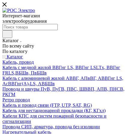
Интернет-магазин
электрооборудования
Каталог
По всему сайту
По каталогу
Каталог
Кабель, провод
Кабель с медной жилой ВВГнг LS, ВВГнг LSLTx, ВВГнг
FRLS,ВБШв, ПвБШв
Кабель с алюминиевой жилой АВВГ, АПвВГ, АВВГнг LS,
АсВВГнг(А)-LS, АВБШв
Провода и шнуры ПуВ, ПуГВ, ПВС, ШВВП, АПВ, ПНСВ,
РКГМ
Ретро провод
Кабель и провод связи (FTP, UTP, SAT, RG)
Кабель для нестационарной прокладки (КГ, КГхл)
Кабели КПС для систем пожарной безопасности и
сигнализации
Провода СИП, арматура, провода без изоляции
Нагревательный кабель