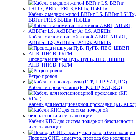
Кабель с медной жилой ВВГнг LS, ВВГнг LSLTx,
ВВГнг FRLS,ВБШв, ПвБШв
Кабель с алюминиевой жилой АВВГ, АПвВГ,
АВВГнг LS, АсВВГнг(А)-LS, АВБШв
Провода и шнуры ПуВ, ПуГВ, ПВС, ШВВП,
АПВ, ПНСВ, РКГМ
Ретро провод
Кабель и провод связи (FTP, UTP, SAT, RG)
Кабель для нестационарной прокладки (КГ, КГхл)
Кабели КПС для систем пожарной безопасности
и сигнализации
Провода СИП, арматура, провода без изоляции