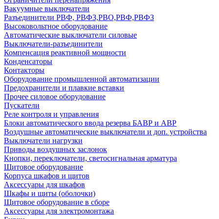
Вакуумные выключатели
Разъединители РВФ, РВФЗ,РВО,РВФ,РВФЗ
Высоковольтное оборудование
Автоматические выключатели cиловые
Выключатели-разъединители
Компенсация реактивной мощности
Конденсаторы
Контакторы
Оборудование промышленной автоматизации
Предохранители и плавкие вставки
Прочее силовое оборудование
Пускатели
Реле контроля и управления
Блоки автоматического ввода резерва БАВР и АВР
Воздушные автоматические выключатели и доп. устройства
Выключатели нагрузки
Приводы воздушных заслонок
Кнопки, переключатели, светосигнальная арматура
Щитовое оборудование
Корпуса шкафов и щитов
Аксессуары для шкафов
Шкафы и щиты (оболочки)
Щитовое оборудование в сборе
Аксессуары для электромонтажа