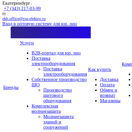
Екатеринбург
+7 (343) 217-03-99
ekb.office@ros-elektro.ru
Вход в оптовую систему для юр. лиц
Услуги
B2B-портал для юр. лиц
Поставка
электрооборудования
Комп
Поставка
Как купить
электрооборудования
Собственное производство
Доставка
ЩО
Оплата
Бренды
Производство
Обмен и
щитового
возврат
оборудования
Магазины
Комплексная
молниезащита
Молниезащита
зданий и
сооружений