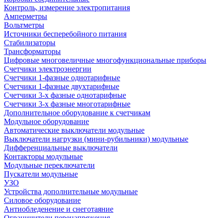
Контроль, измерение электропитания
Амперметры
Вольтметры
Источники бесперебойного питания
Стабилизаторы
Трансформаторы
Цифровые многовеличные многофункциональные приборы
Счетчики электроэнергии
Счетчики 1-фазные однотарифные
Счетчики 1-фазные двухтарифные
Счетчики 3-х фазные однотарифные
Счетчики 3-х фазные многотарифные
Дополнительное оборудование к счетчикам
Модульное оборудование
Автоматические выключатели модульные
Выключатели нагрузки (мини-рубильники) модульные
Дифференциальные выключатели
Контакторы модульные
Модульные переключатели
Пускатели модульные
УЗО
Устройства дополнительные модульные
Силовое оборудование
Антиобледенение и снеготаяние
Ограничители перенапряжения