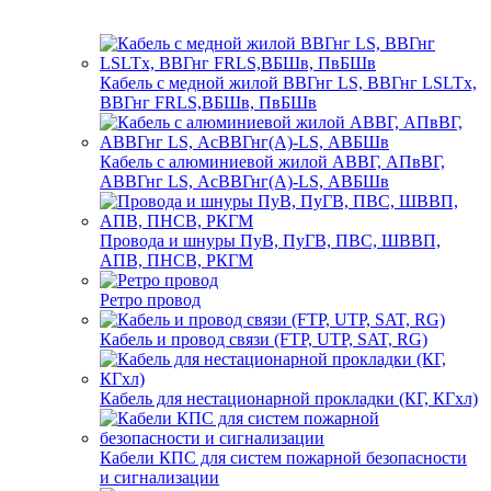
Кабель с медной жилой ВВГнг LS, ВВГнг LSLTx,
ВВГнг FRLS,ВБШв, ПвБШв
Кабель с алюминиевой жилой АВВГ, АПвВГ,
АВВГнг LS, АсВВГнг(А)-LS, АВБШв
Провода и шнуры ПуВ, ПуГВ, ПВС, ШВВП,
АПВ, ПНСВ, РКГМ
Ретро провод
Кабель и провод связи (FTP, UTP, SAT, RG)
Кабель для нестационарной прокладки (КГ, КГхл)
Кабели КПС для систем пожарной безопасности
и сигнализации