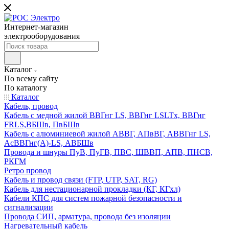
Интернет-магазин
электрооборудования
Каталог
По всему сайту
По каталогу
Каталог
Кабель, провод
Кабель с медной жилой ВВГнг LS, ВВГнг LSLTx, ВВГнг
FRLS,ВБШв, ПвБШв
Кабель с алюминиевой жилой АВВГ, АПвВГ, АВВГнг LS,
АсВВГнг(А)-LS, АВБШв
Провода и шнуры ПуВ, ПуГВ, ПВС, ШВВП, АПВ, ПНСВ,
РКГМ
Ретро провод
Кабель и провод связи (FTP, UTP, SAT, RG)
Кабель для нестационарной прокладки (КГ, КГхл)
Кабели КПС для систем пожарной безопасности и
сигнализации
Провода СИП, арматура, провода без изоляции
Нагревательный кабель