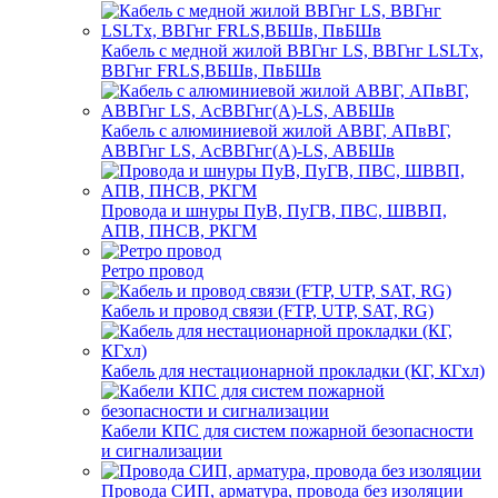
Кабель с медной жилой ВВГнг LS, ВВГнг LSLTx,
ВВГнг FRLS,ВБШв, ПвБШв
Кабель с алюминиевой жилой АВВГ, АПвВГ,
АВВГнг LS, АсВВГнг(А)-LS, АВБШв
Провода и шнуры ПуВ, ПуГВ, ПВС, ШВВП,
АПВ, ПНСВ, РКГМ
Ретро провод
Кабель и провод связи (FTP, UTP, SAT, RG)
Кабель для нестационарной прокладки (КГ, КГхл)
Кабели КПС для систем пожарной безопасности
и сигнализации
Провода СИП, арматура, провода без изоляции