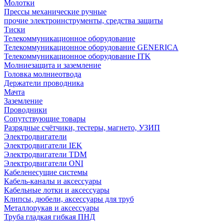
Молотки
Прессы механические ручные
прочие электроинструменты, средства защиты
Тиски
Телекоммуникационное оборудование
Телекоммуникационное оборудование GENERICA
Телекоммуникационное оборудование ITK
Молниезащита и заземление
Головка молниеотвода
Держатели проводника
Мачта
Заземление
Проводники
Сопутствующие товары
Разрядные счётчики, тестеры, магнето, УЗИП
Электродвигатели
Электродвигатели IEK
Электродвигатели TDM
Электродвигатели ONI
Кабеленесущие системы
Кабель-каналы и аксессуары
Кабельные лотки и аксессуары
Клипсы, дюбели, аксессуары для труб
Металлорукав и аксессуары
Труба гладкая гибкая ПНД