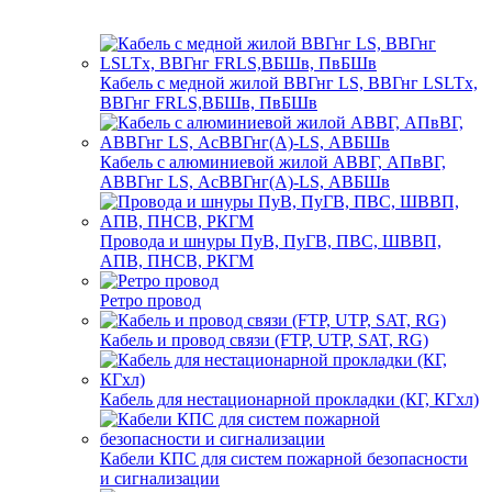
Кабель с медной жилой ВВГнг LS, ВВГнг LSLTx,
ВВГнг FRLS,ВБШв, ПвБШв
Кабель с алюминиевой жилой АВВГ, АПвВГ,
АВВГнг LS, АсВВГнг(А)-LS, АВБШв
Провода и шнуры ПуВ, ПуГВ, ПВС, ШВВП,
АПВ, ПНСВ, РКГМ
Ретро провод
Кабель и провод связи (FTP, UTP, SAT, RG)
Кабель для нестационарной прокладки (КГ, КГхл)
Кабели КПС для систем пожарной безопасности
и сигнализации