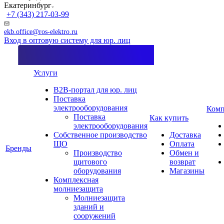
Екатеринбург
+7 (343) 217-03-99
ekb.office@ros-elektro.ru
Вход в оптовую систему для юр. лиц
Услуги
B2B-портал для юр. лиц
Поставка
электрооборудования
Комп
Поставка
Как купить
электрооборудования
Собственное производство
Доставка
ЩО
Оплата
Бренды
Производство
Обмен и
щитового
возврат
оборудования
Магазины
Комплексная
молниезащита
Молниезащита
зданий и
сооружений