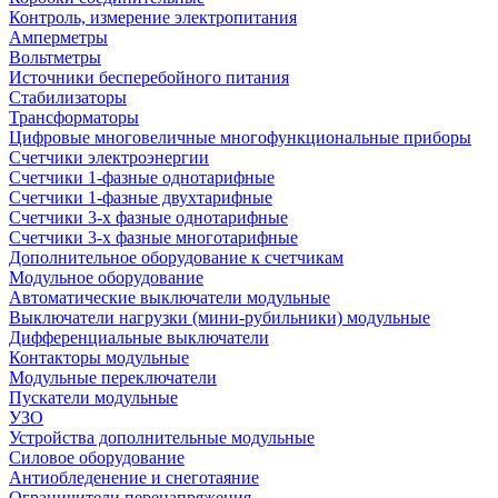
Контроль, измерение электропитания
Амперметры
Вольтметры
Источники бесперебойного питания
Стабилизаторы
Трансформаторы
Цифровые многовеличные многофункциональные приборы
Счетчики электроэнергии
Счетчики 1-фазные однотарифные
Счетчики 1-фазные двухтарифные
Счетчики 3-х фазные однотарифные
Счетчики 3-х фазные многотарифные
Дополнительное оборудование к счетчикам
Модульное оборудование
Автоматические выключатели модульные
Выключатели нагрузки (мини-рубильники) модульные
Дифференциальные выключатели
Контакторы модульные
Модульные переключатели
Пускатели модульные
УЗО
Устройства дополнительные модульные
Силовое оборудование
Антиобледенение и снеготаяние
Ограничители перенапряжения