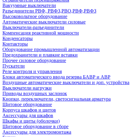
Вакуумные выключатели
Разъединители РВФ, РВФЗ,РВО,РВФ,РВФЗ
Высоковольтное оборудование
Автоматические выключатели cиловые
Выключатели-разъединители
Компенсация реактивной мощности
Конденсаторы
Контакторы
Оборудование промышленной автоматизации
Предохранители и плавкие вставки
Прочее силовое оборудование
Пускатели
Реле контроля и управления
Блоки автоматического ввода резерва БАВР и АВР
Воздушные автоматические выключатели и доп. устройства
Выключатели нагрузки
Приводы воздушных заслонок
Кнопки, переключатели, светосигнальная арматура
Щитовое оборудование
Корпуса шкафов и щитов
Аксессуары для шкафов
Шкафы и щиты (оболочки)
Щитовое оборудование в сборе
Аксессуары для электромонтажа