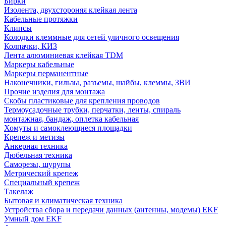
Бирки
Изолента, двухстороняя клейкая лента
Кабельные протяжки
Клипсы
Колодки клеммные для сетей уличного освещения
Колпачки, КИЗ
Лента алюминиевая клейкая TDM
Маркеры кабельные
Маркеры перманентные
Наконечники, гильзы, разъемы, шайбы, клеммы, ЗВИ
Прочие изделия для монтажа
Скобы пластиковые для крепления проводов
Термоусадочные трубки, перчатки, ленты, спираль
монтажная, бандаж, оплетка кабельная
Хомуты и самоклеющиеся площадки
Крепеж и метизы
Анкерная техника
Дюбельная техника
Саморезы, шурупы
Метрический крепеж
Специальный крепеж
Такелаж
Бытовая и климатическая техника
Устройства сбора и передачи данных (антенны, модемы) EKF
Умный дом EKF