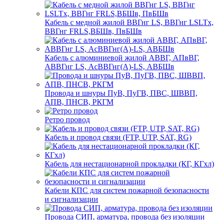
Кабель с медной жилой ВВГнг LS, ВВГнг LSLTx,
ВВГнг FRLS,ВБШв, ПвБШв
Кабель с алюминиевой жилой АВВГ, АПвВГ,
АВВГнг LS, АсВВГнг(А)-LS, АВБШв
Провода и шнуры ПуВ, ПуГВ, ПВС, ШВВП,
АПВ, ПНСВ, РКГМ
Ретро провод
Кабель и провод связи (FTP, UTP, SAT, RG)
Кабель для нестационарной прокладки (КГ, КГхл)
Кабели КПС для систем пожарной безопасности
и сигнализации
Провода СИП, арматура, провода без изоляции