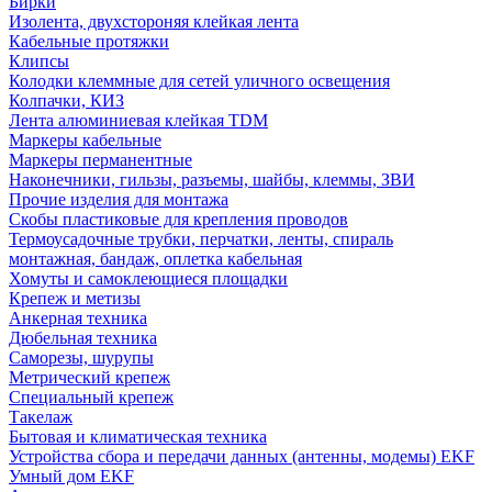
Бирки
Изолента, двухстороняя клейкая лента
Кабельные протяжки
Клипсы
Колодки клеммные для сетей уличного освещения
Колпачки, КИЗ
Лента алюминиевая клейкая TDM
Маркеры кабельные
Маркеры перманентные
Наконечники, гильзы, разъемы, шайбы, клеммы, ЗВИ
Прочие изделия для монтажа
Скобы пластиковые для крепления проводов
Термоусадочные трубки, перчатки, ленты, спираль
монтажная, бандаж, оплетка кабельная
Хомуты и самоклеющиеся площадки
Крепеж и метизы
Анкерная техника
Дюбельная техника
Саморезы, шурупы
Метрический крепеж
Специальный крепеж
Такелаж
Бытовая и климатическая техника
Устройства сбора и передачи данных (антенны, модемы) EKF
Умный дом EKF