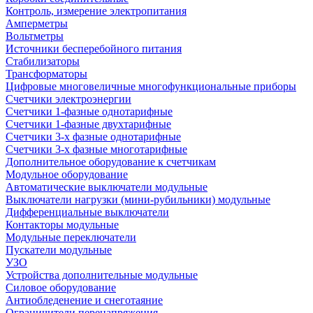
Контроль, измерение электропитания
Амперметры
Вольтметры
Источники бесперебойного питания
Стабилизаторы
Трансформаторы
Цифровые многовеличные многофункциональные приборы
Счетчики электроэнергии
Счетчики 1-фазные однотарифные
Счетчики 1-фазные двухтарифные
Счетчики 3-х фазные однотарифные
Счетчики 3-х фазные многотарифные
Дополнительное оборудование к счетчикам
Модульное оборудование
Автоматические выключатели модульные
Выключатели нагрузки (мини-рубильники) модульные
Дифференциальные выключатели
Контакторы модульные
Модульные переключатели
Пускатели модульные
УЗО
Устройства дополнительные модульные
Силовое оборудование
Антиобледенение и снеготаяние
Ограничители перенапряжения