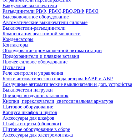
Вакуумные выключатели
Разъединители РВФ, РВФЗ,РВО,РВФ,РВФЗ
Высоковольтное оборудование
Автоматические выключатели cиловые
Выключатели-разъединители
Компенсация реактивной мощности
Конденсаторы
Контакторы
Оборудование промышленной автоматизации
Предохранители и плавкие вставки
Прочее силовое оборудование
Пускатели
Реле контроля и управления
Блоки автоматического ввода резерва БАВР и АВР
Воздушные автоматические выключатели и доп. устройства
Выключатели нагрузки
Приводы воздушных заслонок
Кнопки, переключатели, светосигнальная арматура
Щитовое оборудование
Корпуса шкафов и щитов
Аксессуары для шкафов
Шкафы и щиты (оболочки)
Щитовое оборудование в сборе
Аксессуары для электромонтажа