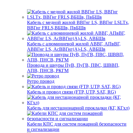
Кабель с медной жилой ВВГнг LS, ВВГнг LSLTx,
ВВГнг FRLS,ВБШв, ПвБШв
Кабель с алюминиевой жилой АВВГ, АПвВГ,
АВВГнг LS, АсВВГнг(А)-LS, АВБШв
Провода и шнуры ПуВ, ПуГВ, ПВС, ШВВП,
АПВ, ПНСВ, РКГМ
Ретро провод
Кабель и провод связи (FTP, UTP, SAT, RG)
Кабель для нестационарной прокладки (КГ, КГхл)
Кабели КПС для систем пожарной безопасности
и сигнализации