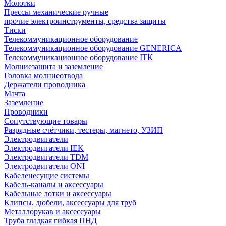
Молотки
Прессы механические ручные
прочие электроинструменты, средства защиты
Тиски
Телекоммуникационное оборудование
Телекоммуникационное оборудование GENERICA
Телекоммуникационное оборудование ITK
Молниезащита и заземление
Головка молниеотвода
Держатели проводника
Мачта
Заземление
Проводники
Сопутствующие товары
Разрядные счётчики, тестеры, магнето, УЗИП
Электродвигатели
Электродвигатели IEK
Электродвигатели TDM
Электродвигатели ONI
Кабеленесущие системы
Кабель-каналы и аксессуары
Кабельные лотки и аксессуары
Клипсы, дюбели, аксессуары для труб
Металлорукав и аксессуары
Труба гладкая гибкая ПНД