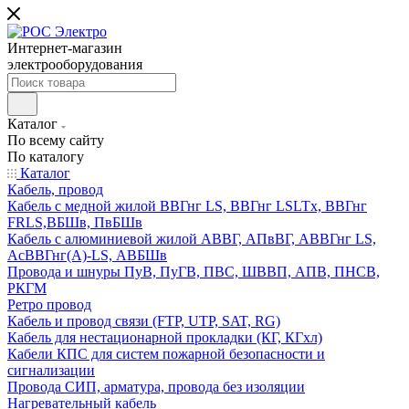
Интернет-магазин
электрооборудования
Каталог
По всему сайту
По каталогу
Каталог
Кабель, провод
Кабель с медной жилой ВВГнг LS, ВВГнг LSLTx, ВВГнг
FRLS,ВБШв, ПвБШв
Кабель с алюминиевой жилой АВВГ, АПвВГ, АВВГнг LS,
АсВВГнг(А)-LS, АВБШв
Провода и шнуры ПуВ, ПуГВ, ПВС, ШВВП, АПВ, ПНСВ,
РКГМ
Ретро провод
Кабель и провод связи (FTP, UTP, SAT, RG)
Кабель для нестационарной прокладки (КГ, КГхл)
Кабели КПС для систем пожарной безопасности и
сигнализации
Провода СИП, арматура, провода без изоляции
Нагревательный кабель