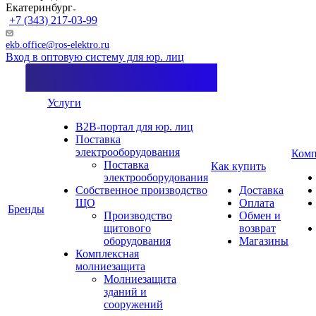
Екатеринбург
+7 (343) 217-03-99
ekb.office@ros-elektro.ru
Вход в оптовую систему для юр. лиц
Услуги
B2B-портал для юр. лиц
Поставка
электрооборудования
Комп
Поставка
Как купить
электрооборудования
Собственное производство
Доставка
ЩО
Оплата
Бренды
Производство
Обмен и
щитового
возврат
оборудования
Магазины
Комплексная
молниезащита
Молниезащита
зданий и
сооружений