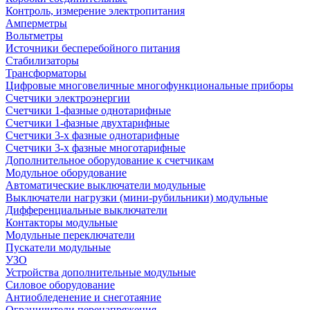
Контроль, измерение электропитания
Амперметры
Вольтметры
Источники бесперебойного питания
Стабилизаторы
Трансформаторы
Цифровые многовеличные многофункциональные приборы
Счетчики электроэнергии
Счетчики 1-фазные однотарифные
Счетчики 1-фазные двухтарифные
Счетчики 3-х фазные однотарифные
Счетчики 3-х фазные многотарифные
Дополнительное оборудование к счетчикам
Модульное оборудование
Автоматические выключатели модульные
Выключатели нагрузки (мини-рубильники) модульные
Дифференциальные выключатели
Контакторы модульные
Модульные переключатели
Пускатели модульные
УЗО
Устройства дополнительные модульные
Силовое оборудование
Антиобледенение и снеготаяние
Ограничители перенапряжения