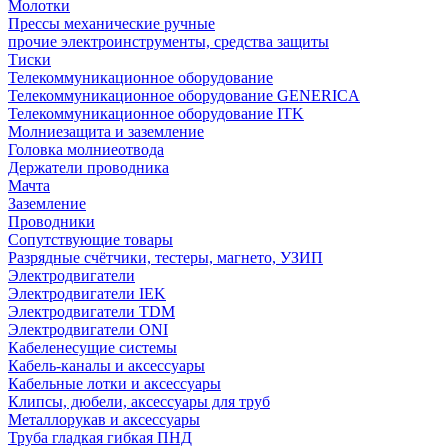
Молотки
Прессы механические ручные
прочие электроинструменты, средства защиты
Тиски
Телекоммуникационное оборудование
Телекоммуникационное оборудование GENERICA
Телекоммуникационное оборудование ITK
Молниезащита и заземление
Головка молниеотвода
Держатели проводника
Мачта
Заземление
Проводники
Сопутствующие товары
Разрядные счётчики, тестеры, магнето, УЗИП
Электродвигатели
Электродвигатели IEK
Электродвигатели TDM
Электродвигатели ONI
Кабеленесущие системы
Кабель-каналы и аксессуары
Кабельные лотки и аксессуары
Клипсы, дюбели, аксессуары для труб
Металлорукав и аксессуары
Труба гладкая гибкая ПНД