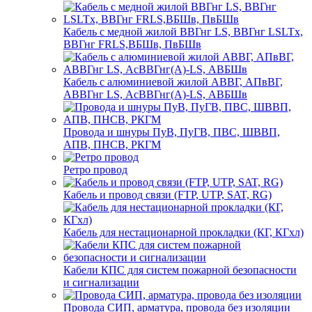
Кабель с медной жилой ВВГнг LS, ВВГнг LSLTx,
ВВГнг FRLS,ВБШв, ПвБШв
Кабель с алюминиевой жилой АВВГ, АПвВГ,
АВВГнг LS, АсВВГнг(А)-LS, АВБШв
Провода и шнуры ПуВ, ПуГВ, ПВС, ШВВП,
АПВ, ПНСВ, РКГМ
Ретро провод
Кабель и провод связи (FTP, UTP, SAT, RG)
Кабель для нестационарной прокладки (КГ, КГхл)
Кабели КПС для систем пожарной безопасности
и сигнализации
Провода СИП, арматура, провода без изоляции