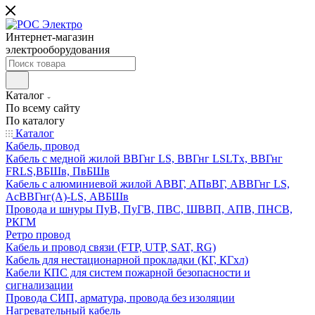
Интернет-магазин
электрооборудования
Каталог
По всему сайту
По каталогу
Каталог
Кабель, провод
Кабель с медной жилой ВВГнг LS, ВВГнг LSLTx, ВВГнг
FRLS,ВБШв, ПвБШв
Кабель с алюминиевой жилой АВВГ, АПвВГ, АВВГнг LS,
АсВВГнг(А)-LS, АВБШв
Провода и шнуры ПуВ, ПуГВ, ПВС, ШВВП, АПВ, ПНСВ,
РКГМ
Ретро провод
Кабель и провод связи (FTP, UTP, SAT, RG)
Кабель для нестационарной прокладки (КГ, КГхл)
Кабели КПС для систем пожарной безопасности и
сигнализации
Провода СИП, арматура, провода без изоляции
Нагревательный кабель