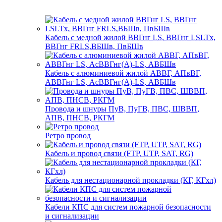
Кабель с медной жилой ВВГнг LS, ВВГнг LSLTx,
ВВГнг FRLS,ВБШв, ПвБШв
Кабель с алюминиевой жилой АВВГ, АПвВГ,
АВВГнг LS, АсВВГнг(А)-LS, АВБШв
Провода и шнуры ПуВ, ПуГВ, ПВС, ШВВП,
АПВ, ПНСВ, РКГМ
Ретро провод
Кабель и провод связи (FTP, UTP, SAT, RG)
Кабель для нестационарной прокладки (КГ, КГхл)
Кабели КПС для систем пожарной безопасности
и сигнализации