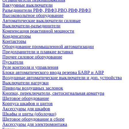
Вакуумные выключатели
Разъединители РВФ, РВФЗ,РВО,РВФ,РВФЗ
Высоковольтное оборудование
Автоматические выключатели cиловые
Выключатели-разъединители
Компенсация реактивной мощности
Конденсаторы
Контакторы
Оборудование промышленной автоматизации
Предохранители и плавкие вставки
Прочее силовое оборудование
Пускатели
Реле контроля и управления
Блоки автоматического ввода резерва БАВР и АВР
Воздушные автоматические выключатели и доп. устройства
Выключатели нагрузки
Приводы воздушных заслонок
Кнопки, переключатели, светосигнальная арматура
Щитовое оборудование
Корпуса шкафов и щитов
Аксессуары для шкафов
Шкафы и щиты (оболочки)
Щитовое оборудование в сборе
Аксессуары для электромонтажа