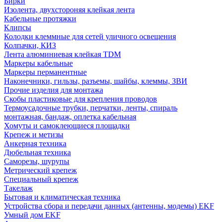
Бирки
Изолента, двухстороняя клейкая лента
Кабельные протяжки
Клипсы
Колодки клеммные для сетей уличного освещения
Колпачки, КИЗ
Лента алюминиевая клейкая TDM
Маркеры кабельные
Маркеры перманентные
Наконечники, гильзы, разъемы, шайбы, клеммы, ЗВИ
Прочие изделия для монтажа
Скобы пластиковые для крепления проводов
Термоусадочные трубки, перчатки, ленты, спираль
монтажная, бандаж, оплетка кабельная
Хомуты и самоклеющиеся площадки
Крепеж и метизы
Анкерная техника
Дюбельная техника
Саморезы, шурупы
Метрический крепеж
Специальный крепеж
Такелаж
Бытовая и климатическая техника
Устройства сбора и передачи данных (антенны, модемы) EKF
Умный дом EKF