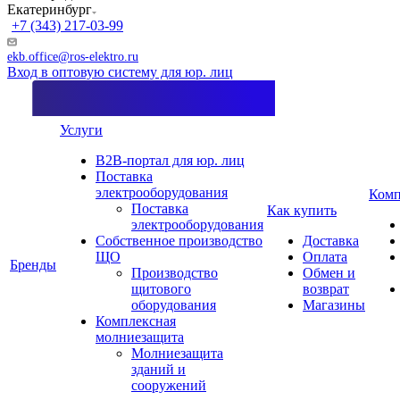
Екатеринбург
+7 (343) 217-03-99
ekb.office@ros-elektro.ru
Вход в оптовую систему для юр. лиц
Услуги
B2B-портал для юр. лиц
Поставка
электрооборудования
Комп
Поставка
Как купить
электрооборудования
Собственное производство
Доставка
ЩО
Оплата
Бренды
Производство
Обмен и
щитового
возврат
оборудования
Магазины
Комплексная
молниезащита
Молниезащита
зданий и
сооружений