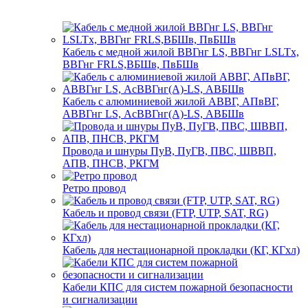
Кабель с медной жилой ВВГнг LS, ВВГнг LSLTx,
ВВГнг FRLS,ВБШв, ПвБШв
Кабель с алюминиевой жилой АВВГ, АПвВГ,
АВВГнг LS, АсВВГнг(А)-LS, АВБШв
Провода и шнуры ПуВ, ПуГВ, ПВС, ШВВП,
АПВ, ПНСВ, РКГМ
Ретро провод
Кабель и провод связи (FTP, UTP, SAT, RG)
Кабель для нестационарной прокладки (КГ, КГхл)
Кабели КПС для систем пожарной безопасности
и сигнализации