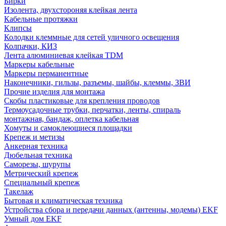
Бирки
Изолента, двухстороняя клейкая лента
Кабельные протяжки
Клипсы
Колодки клеммные для сетей уличного освещения
Колпачки, КИЗ
Лента алюминиевая клейкая TDM
Маркеры кабельные
Маркеры перманентные
Наконечники, гильзы, разъемы, шайбы, клеммы, ЗВИ
Прочие изделия для монтажа
Скобы пластиковые для крепления проводов
Термоусадочные трубки, перчатки, ленты, спираль
монтажная, бандаж, оплетка кабельная
Хомуты и самоклеющиеся площадки
Крепеж и метизы
Анкерная техника
Дюбельная техника
Саморезы, шурупы
Метрический крепеж
Специальный крепеж
Такелаж
Бытовая и климатическая техника
Устройства сбора и передачи данных (антенны, модемы) EKF
Умный дом EKF