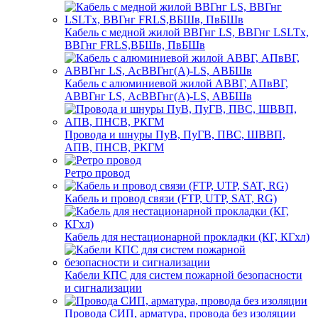
Кабель с медной жилой ВВГнг LS, ВВГнг LSLTx,
ВВГнг FRLS,ВБШв, ПвБШв
Кабель с алюминиевой жилой АВВГ, АПвВГ,
АВВГнг LS, АсВВГнг(А)-LS, АВБШв
Провода и шнуры ПуВ, ПуГВ, ПВС, ШВВП,
АПВ, ПНСВ, РКГМ
Ретро провод
Кабель и провод связи (FTP, UTP, SAT, RG)
Кабель для нестационарной прокладки (КГ, КГхл)
Кабели КПС для систем пожарной безопасности
и сигнализации
Провода СИП, арматура, провода без изоляции