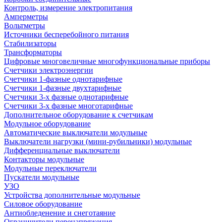
Контроль, измерение электропитания
Амперметры
Вольтметры
Источники бесперебойного питания
Стабилизаторы
Трансформаторы
Цифровые многовеличные многофункциональные приборы
Счетчики электроэнергии
Счетчики 1-фазные однотарифные
Счетчики 1-фазные двухтарифные
Счетчики 3-х фазные однотарифные
Счетчики 3-х фазные многотарифные
Дополнительное оборудование к счетчикам
Модульное оборудование
Автоматические выключатели модульные
Выключатели нагрузки (мини-рубильники) модульные
Дифференциальные выключатели
Контакторы модульные
Модульные переключатели
Пускатели модульные
УЗО
Устройства дополнительные модульные
Силовое оборудование
Антиобледенение и снеготаяние
Ограничители перенапряжения