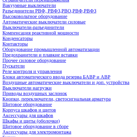
Вакуумные выключатели
Разъединители РВФ, РВФЗ,РВО,РВФ,РВФЗ
Высоковольтное оборудование
Автоматические выключатели cиловые
Выключатели-разъединители
Компенсация реактивной мощности
Конденсаторы
Контакторы
Оборудование промышленной автоматизации
Предохранители и плавкие вставки
Прочее силовое оборудование
Пускатели
Реле контроля и управления
Блоки автоматического ввода резерва БАВР и АВР
Воздушные автоматические выключатели и доп. устройства
Выключатели нагрузки
Приводы воздушных заслонок
Кнопки, переключатели, светосигнальная арматура
Щитовое оборудование
Корпуса шкафов и щитов
Аксессуары для шкафов
Шкафы и щиты (оболочки)
Щитовое оборудование в сборе
Аксессуары для электромонтажа