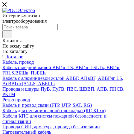
Интернет-магазин
электрооборудования
Каталог
По всему сайту
По каталогу
Каталог
Кабель, провод
Кабель с медной жилой ВВГнг LS, ВВГнг LSLTx, ВВГнг
FRLS,ВБШв, ПвБШв
Кабель с алюминиевой жилой АВВГ, АПвВГ, АВВГнг LS,
АсВВГнг(А)-LS, АВБШв
Провода и шнуры ПуВ, ПуГВ, ПВС, ШВВП, АПВ, ПНСВ,
РКГМ
Ретро провод
Кабель и провод связи (FTP, UTP, SAT, RG)
Кабель для нестационарной прокладки (КГ, КГхл)
Кабели КПС для систем пожарной безопасности и
сигнализации
Провода СИП, арматура, провода без изоляции
Нагревательный кабель