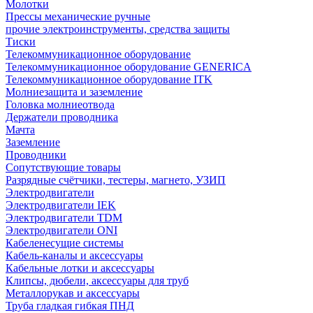
Молотки
Прессы механические ручные
прочие электроинструменты, средства защиты
Тиски
Телекоммуникационное оборудование
Телекоммуникационное оборудование GENERICA
Телекоммуникационное оборудование ITK
Молниезащита и заземление
Головка молниеотвода
Держатели проводника
Мачта
Заземление
Проводники
Сопутствующие товары
Разрядные счётчики, тестеры, магнето, УЗИП
Электродвигатели
Электродвигатели IEK
Электродвигатели TDM
Электродвигатели ONI
Кабеленесущие системы
Кабель-каналы и аксессуары
Кабельные лотки и аксессуары
Клипсы, дюбели, аксессуары для труб
Металлорукав и аксессуары
Труба гладкая гибкая ПНД