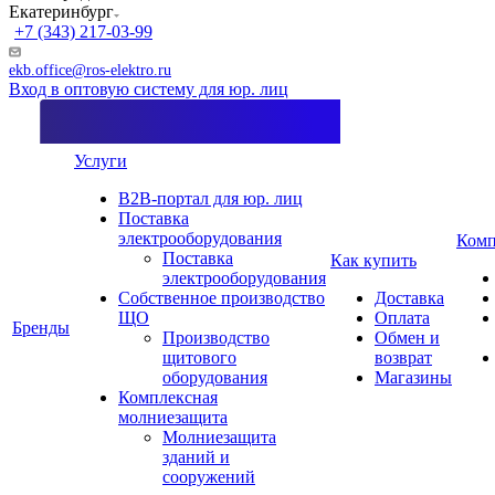
Екатеринбург
+7 (343) 217-03-99
ekb.office@ros-elektro.ru
Вход в оптовую систему для юр. лиц
Услуги
B2B-портал для юр. лиц
Поставка
электрооборудования
Комп
Поставка
Как купить
электрооборудования
Собственное производство
Доставка
ЩО
Оплата
Бренды
Производство
Обмен и
щитового
возврат
оборудования
Магазины
Комплексная
молниезащита
Молниезащита
зданий и
сооружений