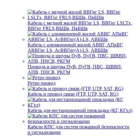
Кабель с медной жилой ВВГнг LS, ВВГнг LSLTx,
ВВГнг FRLS,ВБШв, ПвБШв
Кабель с алюминиевой жилой АВВГ, АПвВГ,
АВВГнг LS, АсВВГнг(А)-LS, АВБШв
Провода и шнуры ПуВ, ПуГВ, ПВС, ШВВП,
АПВ, ПНСВ, РКГМ
Ретро провод
Кабель и провод связи (FTP, UTP, SAT, RG)
Кабель для нестационарной прокладки (КГ, КГхл)
Кабели КПС для систем пожарной безопасности
и сигнализации