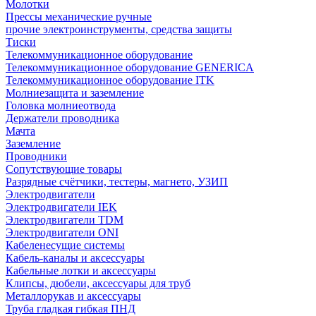
Молотки
Прессы механические ручные
прочие электроинструменты, средства защиты
Тиски
Телекоммуникационное оборудование
Телекоммуникационное оборудование GENERICA
Телекоммуникационное оборудование ITK
Молниезащита и заземление
Головка молниеотвода
Держатели проводника
Мачта
Заземление
Проводники
Сопутствующие товары
Разрядные счётчики, тестеры, магнето, УЗИП
Электродвигатели
Электродвигатели IEK
Электродвигатели TDM
Электродвигатели ONI
Кабеленесущие системы
Кабель-каналы и аксессуары
Кабельные лотки и аксессуары
Клипсы, дюбели, аксессуары для труб
Металлорукав и аксессуары
Труба гладкая гибкая ПНД