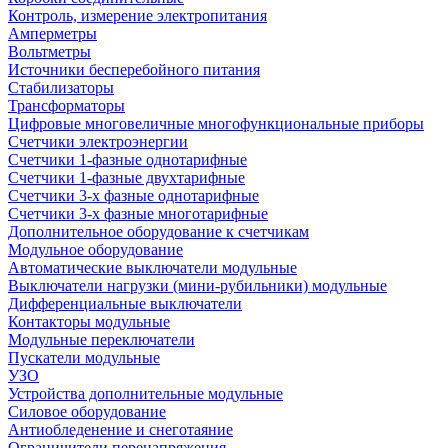
Контроль, измерение электропитания
Амперметры
Вольтметры
Источники бесперебойного питания
Стабилизаторы
Трансформаторы
Цифровые многовеличные многофункциональные приборы
Счетчики электроэнергии
Счетчики 1-фазные однотарифные
Счетчики 1-фазные двухтарифные
Счетчики 3-х фазные однотарифные
Счетчики 3-х фазные многотарифные
Дополнительное оборудование к счетчикам
Модульное оборудование
Автоматические выключатели модульные
Выключатели нагрузки (мини-рубильники) модульные
Дифференциальные выключатели
Контакторы модульные
Модульные переключатели
Пускатели модульные
УЗО
Устройства дополнительные модульные
Силовое оборудование
Антиобледенение и снеготаяние
Ограничители перенапряжения