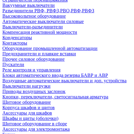
Вакуумные выключатели
Разъединители РВФ, РВФЗ,РВО,РВФ,РВФЗ
Высоковольтное оборудование
Автоматические выключатели cиловые
Выключатели-разъединители
Компенсация реактивной мощности
Конденсаторы
Контакторы
Оборудование промышленной автоматизации
Предохранители и плавкие вставки
Прочее силовое оборудование
Пускатели
Реле контроля и управления
Блоки автоматического ввода резерва БАВР и АВР
Воздушные автоматические выключатели и доп. устройства
Выключатели нагрузки
Приводы воздушных заслонок
Кнопки, переключатели, светосигнальная арматура
Щитовое оборудование
Корпуса шкафов и щитов
Аксессуары для шкафов
Шкафы и щиты (оболочки)
Щитовое оборудование в сборе
Аксессуары для электромонтажа