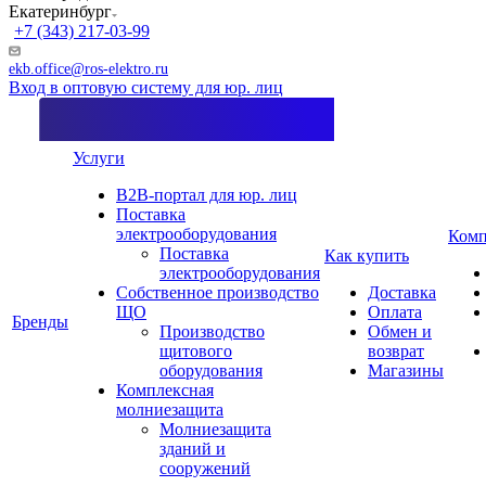
Екатеринбург
+7 (343) 217-03-99
ekb.office@ros-elektro.ru
Вход в оптовую систему для юр. лиц
Услуги
B2B-портал для юр. лиц
Поставка
электрооборудования
Комп
Поставка
Как купить
электрооборудования
Собственное производство
Доставка
ЩО
Оплата
Бренды
Производство
Обмен и
щитового
возврат
оборудования
Магазины
Комплексная
молниезащита
Молниезащита
зданий и
сооружений