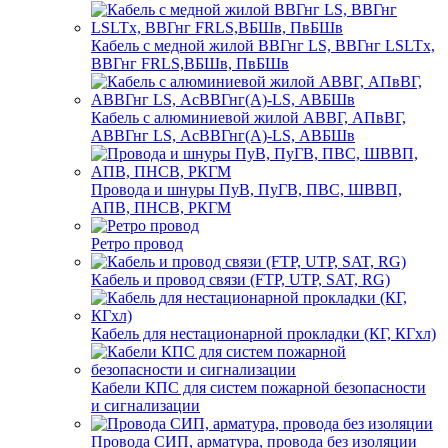
Кабель с медной жилой ВВГнг LS, ВВГнг LSLTx,
ВВГнг FRLS,ВБШв, ПвБШв
Кабель с алюминиевой жилой АВВГ, АПвВГ,
АВВГнг LS, АсВВГнг(А)-LS, АВБШв
Провода и шнуры ПуВ, ПуГВ, ПВС, ШВВП,
АПВ, ПНСВ, РКГМ
Ретро провод
Кабель и провод связи (FTP, UTP, SAT, RG)
Кабель для нестационарной прокладки (КГ, КГхл)
Кабели КПС для систем пожарной безопасности
и сигнализации
Провода СИП, арматура, провода без изоляции