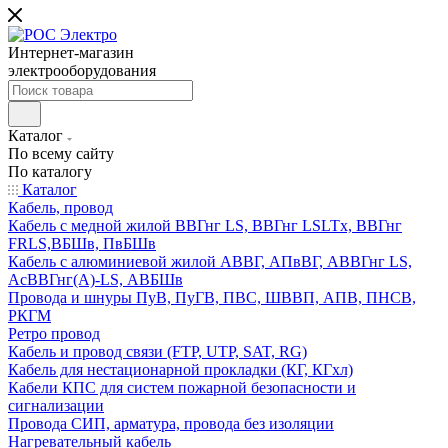
Интернет-магазин
электрооборудования
Каталог
По всему сайту
По каталогу
Каталог
Кабель, провод
Кабель с медной жилой ВВГнг LS, ВВГнг LSLTx, ВВГнг
FRLS,ВБШв, ПвБШв
Кабель с алюминиевой жилой АВВГ, АПвВГ, АВВГнг LS,
АсВВГнг(А)-LS, АВБШв
Провода и шнуры ПуВ, ПуГВ, ПВС, ШВВП, АПВ, ПНСВ,
РКГМ
Ретро провод
Кабель и провод связи (FTP, UTP, SAT, RG)
Кабель для нестационарной прокладки (КГ, КГхл)
Кабели КПС для систем пожарной безопасности и
сигнализации
Провода СИП, арматура, провода без изоляции
Нагревательный кабель