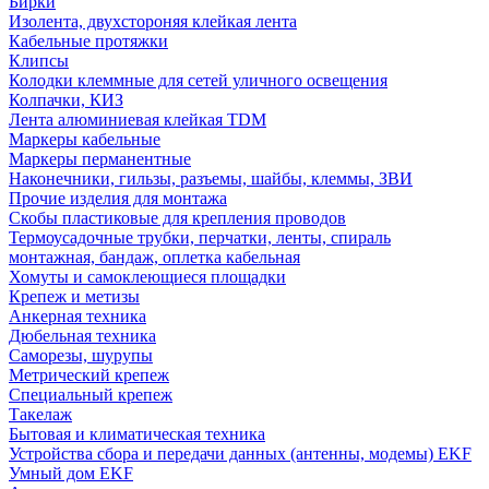
Бирки
Изолента, двухстороняя клейкая лента
Кабельные протяжки
Клипсы
Колодки клеммные для сетей уличного освещения
Колпачки, КИЗ
Лента алюминиевая клейкая TDM
Маркеры кабельные
Маркеры перманентные
Наконечники, гильзы, разъемы, шайбы, клеммы, ЗВИ
Прочие изделия для монтажа
Скобы пластиковые для крепления проводов
Термоусадочные трубки, перчатки, ленты, спираль
монтажная, бандаж, оплетка кабельная
Хомуты и самоклеющиеся площадки
Крепеж и метизы
Анкерная техника
Дюбельная техника
Саморезы, шурупы
Метрический крепеж
Специальный крепеж
Такелаж
Бытовая и климатическая техника
Устройства сбора и передачи данных (антенны, модемы) EKF
Умный дом EKF