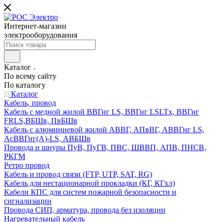
Интернет-магазин
электрооборудования
Каталог
По всему сайту
По каталогу
Каталог
Кабель, провод
Кабель с медной жилой ВВГнг LS, ВВГнг LSLTx, ВВГнг
FRLS,ВБШв, ПвБШв
Кабель с алюминиевой жилой АВВГ, АПвВГ, АВВГнг LS,
АсВВГнг(А)-LS, АВБШв
Провода и шнуры ПуВ, ПуГВ, ПВС, ШВВП, АПВ, ПНСВ,
РКГМ
Ретро провод
Кабель и провод связи (FTP, UTP, SAT, RG)
Кабель для нестационарной прокладки (КГ, КГхл)
Кабели КПС для систем пожарной безопасности и
сигнализации
Провода СИП, арматура, провода без изоляции
Нагревательный кабель