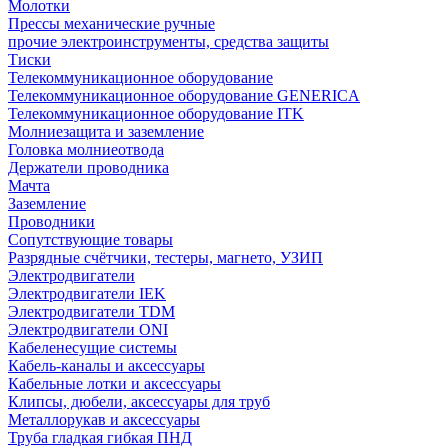
Молотки
Прессы механические ручные
прочие электроинструменты, средства защиты
Тиски
Телекоммуникационное оборудование
Телекоммуникационное оборудование GENERICA
Телекоммуникационное оборудование ITK
Молниезащита и заземление
Головка молниеотвода
Держатели проводника
Мачта
Заземление
Проводники
Сопутствующие товары
Разрядные счётчики, тестеры, магнето, УЗИП
Электродвигатели
Электродвигатели IEK
Электродвигатели TDM
Электродвигатели ONI
Кабеленесущие системы
Кабель-каналы и аксессуары
Кабельные лотки и аксессуары
Клипсы, дюбели, аксессуары для труб
Металлорукав и аксессуары
Труба гладкая гибкая ПНД