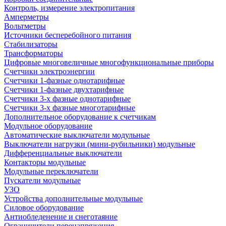
Контроль, измерение электропитания
Амперметры
Вольтметры
Источники бесперебойного питания
Стабилизаторы
Трансформаторы
Цифровые многовеличные многофункциональные приборы
Счетчики электроэнергии
Счетчики 1-фазные однотарифные
Счетчики 1-фазные двухтарифные
Счетчики 3-х фазные однотарифные
Счетчики 3-х фазные многотарифные
Дополнительное оборудование к счетчикам
Модульное оборудование
Автоматические выключатели модульные
Выключатели нагрузки (мини-рубильники) модульные
Дифференциальные выключатели
Контакторы модульные
Модульные переключатели
Пускатели модульные
УЗО
Устройства дополнительные модульные
Силовое оборудование
Антиобледенение и снеготаяние
Ограничители перенапряжения