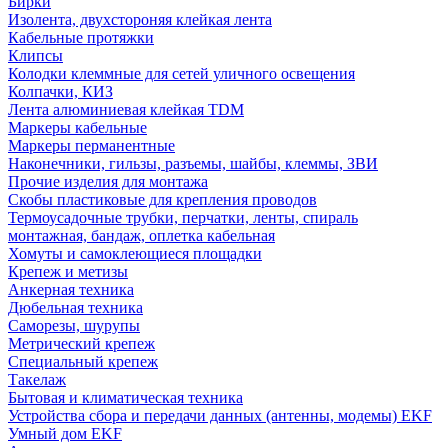
Бирки
Изолента, двухстороняя клейкая лента
Кабельные протяжки
Клипсы
Колодки клеммные для сетей уличного освещения
Колпачки, КИЗ
Лента алюминиевая клейкая TDM
Маркеры кабельные
Маркеры перманентные
Наконечники, гильзы, разъемы, шайбы, клеммы, ЗВИ
Прочие изделия для монтажа
Скобы пластиковые для крепления проводов
Термоусадочные трубки, перчатки, ленты, спираль
монтажная, бандаж, оплетка кабельная
Хомуты и самоклеющиеся площадки
Крепеж и метизы
Анкерная техника
Дюбельная техника
Саморезы, шурупы
Метрический крепеж
Специальный крепеж
Такелаж
Бытовая и климатическая техника
Устройства сбора и передачи данных (антенны, модемы) EKF
Умный дом EKF