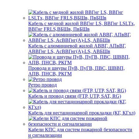
Кабель с медной жилой ВВГнг LS, ВВГнг LSLTx,
ВВГнг FRLS,ВБШв, ПвБШв
Кабель с алюминиевой жилой АВВГ, АПвВГ,
АВВГнг LS, АсВВГнг(А)-LS, АВБШв
Провода и шнуры ПуВ, ПуГВ, ПВС, ШВВП,
АПВ, ПНСВ, РКГМ
Ретро провод
Кабель и провод связи (FTP, UTP, SAT, RG)
Кабель для нестационарной прокладки (КГ, КГхл)
Кабели КПС для систем пожарной безопасности
и сигнализации