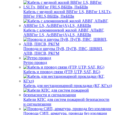
Кабель с медной жилой ВВГнг LS, ВВГнг LSLTx,
ВВГнг FRLS,ВБШв, ПвБШв
Кабель с алюминиевой жилой АВВГ, АПвВГ,
АВВГнг LS, АсВВГнг(А)-LS, АВБШв
Провода и шнуры ПуВ, ПуГВ, ПВС, ШВВП,
АПВ, ПНСВ, РКГМ
Ретро провод
Кабель и провод связи (FTP, UTP, SAT, RG)
Кабель для нестационарной прокладки (КГ, КГхл)
Кабели КПС для систем пожарной безопасности
и сигнализации
Провода СИП, арматура, провода без изоляции