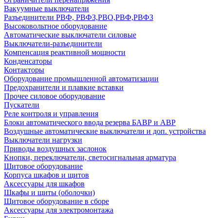
Вакуумные выключатели
Разъединители РВФ, РВФЗ,РВО,РВФ,РВФЗ
Высоковольтное оборудование
Автоматические выключатели cиловые
Выключатели-разъединители
Компенсация реактивной мощности
Конденсаторы
Контакторы
Оборудование промышленной автоматизации
Предохранители и плавкие вставки
Прочее силовое оборудование
Пускатели
Реле контроля и управления
Блоки автоматического ввода резерва БАВР и АВР
Воздушные автоматические выключатели и доп. устройства
Выключатели нагрузки
Приводы воздушных заслонок
Кнопки, переключатели, светосигнальная арматура
Щитовое оборудование
Корпуса шкафов и щитов
Аксессуары для шкафов
Шкафы и щиты (оболочки)
Щитовое оборудование в сборе
Аксессуары для электромонтажа