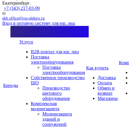
Екатеринбург
+7 (343) 217-03-99
ekb.office@ros-elektro.ru
Вход в оптовую систему для юр. лиц
Услуги
B2B-портал для юр. лиц
Поставка
электрооборудования
Комп
Поставка
Как купить
электрооборудования
Собственное производство
Доставка
ЩО
Оплата
Бренды
Производство
Обмен и
щитового
возврат
оборудования
Магазины
Комплексная
молниезащита
Молниезащита
зданий и
сооружений