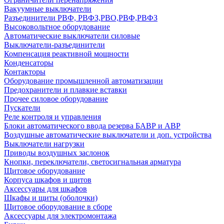
Вакуумные выключатели
Разъединители РВФ, РВФЗ,РВО,РВФ,РВФЗ
Высоковольтное оборудование
Автоматические выключатели cиловые
Выключатели-разъединители
Компенсация реактивной мощности
Конденсаторы
Контакторы
Оборудование промышленной автоматизации
Предохранители и плавкие вставки
Прочее силовое оборудование
Пускатели
Реле контроля и управления
Блоки автоматического ввода резерва БАВР и АВР
Воздушные автоматические выключатели и доп. устройства
Выключатели нагрузки
Приводы воздушных заслонок
Кнопки, переключатели, светосигнальная арматура
Щитовое оборудование
Корпуса шкафов и щитов
Аксессуары для шкафов
Шкафы и щиты (оболочки)
Щитовое оборудование в сборе
Аксессуары для электромонтажа