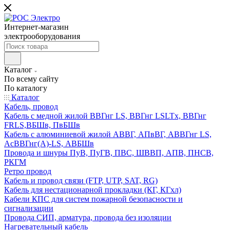
Интернет-магазин
электрооборудования
Каталог
По всему сайту
По каталогу
Каталог
Кабель, провод
Кабель с медной жилой ВВГнг LS, ВВГнг LSLTx, ВВГнг
FRLS,ВБШв, ПвБШв
Кабель с алюминиевой жилой АВВГ, АПвВГ, АВВГнг LS,
АсВВГнг(А)-LS, АВБШв
Провода и шнуры ПуВ, ПуГВ, ПВС, ШВВП, АПВ, ПНСВ,
РКГМ
Ретро провод
Кабель и провод связи (FTP, UTP, SAT, RG)
Кабель для нестационарной прокладки (КГ, КГхл)
Кабели КПС для систем пожарной безопасности и
сигнализации
Провода СИП, арматура, провода без изоляции
Нагревательный кабель