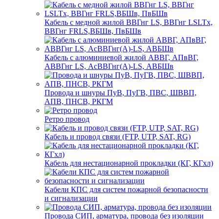
Кабель с медной жилой ВВГнг LS, ВВГнг LSLTx,
ВВГнг FRLS,ВБШв, ПвБШв
Кабель с алюминиевой жилой АВВГ, АПвВГ,
АВВГнг LS, АсВВГнг(А)-LS, АВБШв
Провода и шнуры ПуВ, ПуГВ, ПВС, ШВВП,
АПВ, ПНСВ, РКГМ
Ретро провод
Кабель и провод связи (FTP, UTP, SAT, RG)
Кабель для нестационарной прокладки (КГ, КГхл)
Кабели КПС для систем пожарной безопасности
и сигнализации
Провода СИП, арматура, провода без изоляции