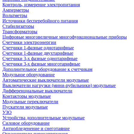
Контроль, измерение электропитания
Амперметры
Вольтметры
Источники бесперебойного питания
Стабилизаторы
Трансформаторы
Цифровые многовеличные многофункциональные приборы
Счетчики электроэнергии
Счетчики 1-фазные однотарифные
Счетчики 1-фазные двухтарифные
Счетчики 3-х фазные однотарифные
Счетчики 3-х фазные многотарифные
Дополнительное оборудование к счетчикам
Модульное оборудование
Автоматические выключатели модульные
Выключатели нагрузки (мини-рубильники) модульные
Дифференциальные выключатели
Контакторы модульные
Модульные переключатели
Пускатели модульные
УЗО
Устройства дополнительные модульные
Силовое оборудование
Антиобледенение и снеготаяние
Ограничители перенапряжения