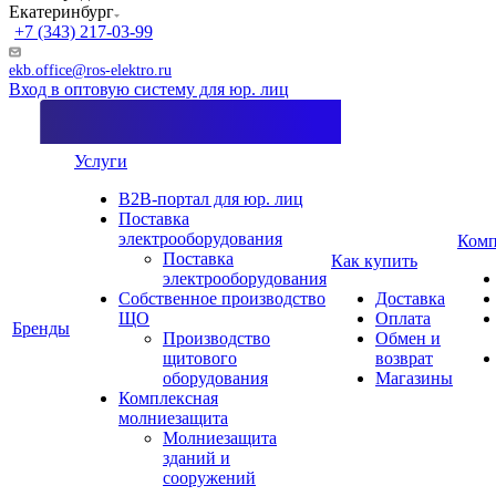
Екатеринбург
+7 (343) 217-03-99
ekb.office@ros-elektro.ru
Вход в оптовую систему для юр. лиц
Услуги
B2B-портал для юр. лиц
Поставка
электрооборудования
Комп
Поставка
Как купить
электрооборудования
Собственное производство
Доставка
ЩО
Оплата
Бренды
Производство
Обмен и
щитового
возврат
оборудования
Магазины
Комплексная
молниезащита
Молниезащита
зданий и
сооружений