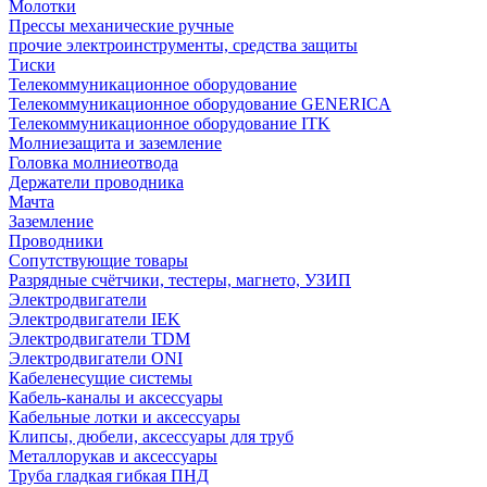
Молотки
Прессы механические ручные
прочие электроинструменты, средства защиты
Тиски
Телекоммуникационное оборудование
Телекоммуникационное оборудование GENERICA
Телекоммуникационное оборудование ITK
Молниезащита и заземление
Головка молниеотвода
Держатели проводника
Мачта
Заземление
Проводники
Сопутствующие товары
Разрядные счётчики, тестеры, магнето, УЗИП
Электродвигатели
Электродвигатели IEK
Электродвигатели TDM
Электродвигатели ONI
Кабеленесущие системы
Кабель-каналы и аксессуары
Кабельные лотки и аксессуары
Клипсы, дюбели, аксессуары для труб
Металлорукав и аксессуары
Труба гладкая гибкая ПНД