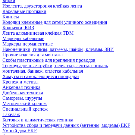
Бирки
Изолента, двухстороняя клейкая лента
Кабельные протяжки
Клипсы
Колодки клеммные для сетей уличного освещения
Колпачки, КИЗ
Лента алюминиевая клейкая TDM
Маркеры кабельные
Маркеры перманентные
Наконечники, гильзы, разъемы, шайбы, клеммы, ЗВИ
Прочие изделия для монтажа
Скобы пластиковые для крепления проводов
Термоусадочные трубки, перчатки, ленты, спираль
монтажная, бандаж, оплетка кабельная
Хомуты и самоклеющиеся площадки
Крепеж и метизы
Анкерная техника
Дюбельная техника
Саморезы, шурупы
Метрический крепеж
Специальный крепеж
Такелаж
Бытовая и климатическая техника
Устройства сбора и передачи данных (антенны, модемы) EKF
Умный дом EKF