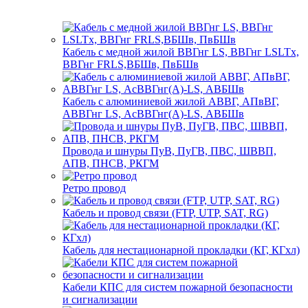
Кабель с медной жилой ВВГнг LS, ВВГнг LSLTx,
ВВГнг FRLS,ВБШв, ПвБШв
Кабель с алюминиевой жилой АВВГ, АПвВГ,
АВВГнг LS, АсВВГнг(А)-LS, АВБШв
Провода и шнуры ПуВ, ПуГВ, ПВС, ШВВП,
АПВ, ПНСВ, РКГМ
Ретро провод
Кабель и провод связи (FTP, UTP, SAT, RG)
Кабель для нестационарной прокладки (КГ, КГхл)
Кабели КПС для систем пожарной безопасности
и сигнализации