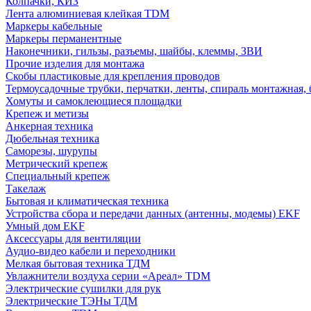
Колпачки, КИЗ
Лента алюминиевая клейкая TDM
Маркеры кабельные
Маркеры перманентные
Наконечники, гильзы, разъемы, шайбы, клеммы, ЗВИ
Прочие изделия для монтажа
Скобы пластиковые для крепления проводов
Термоусадочные трубки, перчатки, ленты, спираль монтажная, 
Хомуты и самоклеющиеся площадки
Крепеж и метизы
Анкерная техника
Дюбельная техника
Саморезы, шурупы
Метрический крепеж
Специальный крепеж
Такелаж
Бытовая и климатическая техника
Устройства сбора и передачи данных (антенны, модемы) EKF
Умный дом EKF
Аксессуары для вентиляции
Аудио-видео кабели и переходники
Мелкая бытовая техника ТДМ
Увлажнители воздуха серии «Ареал» TDM
Электрические сушилки для рук
Электрические ТЭНы ТДМ