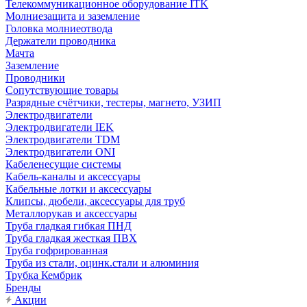
Телекоммуникационное оборудование ITK
Молниезащита и заземление
Головка молниеотвода
Держатели проводника
Мачта
Заземление
Проводники
Сопутствующие товары
Разрядные счётчики, тестеры, магнето, УЗИП
Электродвигатели
Электродвигатели IEK
Электродвигатели TDM
Электродвигатели ONI
Кабеленесущие системы
Кабель-каналы и аксессуары
Кабельные лотки и аксессуары
Клипсы, дюбели, аксессуары для труб
Металлорукав и аксессуары
Труба гладкая гибкая ПНД
Труба гладкая жесткая ПВХ
Труба гофрированная
Труба из стали, оцинк.стали и алюминия
Трубка Кембрик
Бренды
Акции