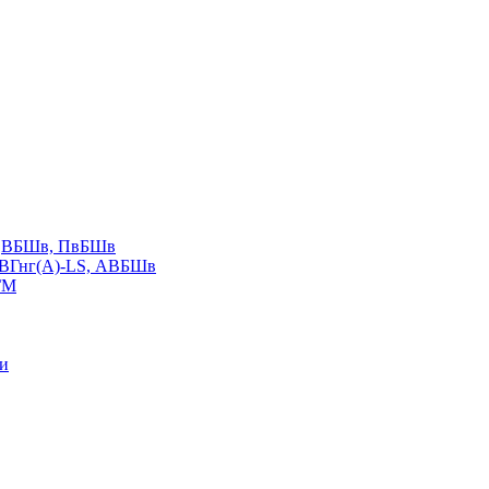
LS,ВБШв, ПвБШв
ВВГнг(А)-LS, АВБШв
ГМ
ии