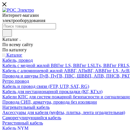
Интернет-магазин
электрооборудования
Каталог
По всему сайту
По каталогу
Каталог
Кабель, провод
Кабель с медной жилой ВВГнг LS, ВВГнг LSLTx, ВВГнг FR
Кабель с алюминиевой жилой АВВГ, АПвВГ, АВВГнг LS, Ас
Провода и шнуры ПуВ, ПуГВ, ПВС, ШВВП, АПВ, ПНСВ, РК
Ретро провод
Кабель и провод связи (FTP, UTP, SAT, RG)
Кабель для нестационарной прокладки (КГ, КГхл)
Кабели КПС для систем пожарной безопасности и сигнализац
Провода СИП, арматура, провода без изоляции
Нагревательный кабель
Аксессуары для кабеля (муфты, плитка, лента оградительная)
Саморегулирующийся кабель
Резистивный кабель
Кабель NYM