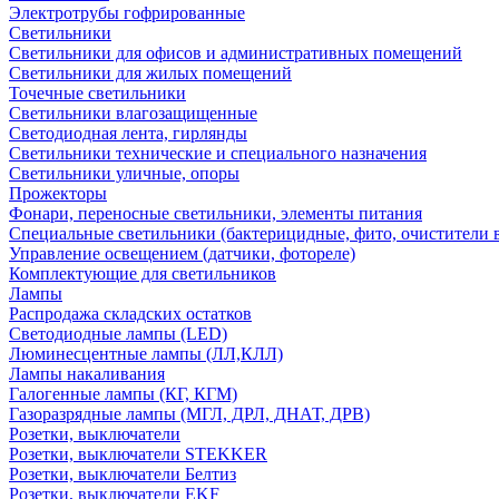
Электротрубы гофрированные
Светильники
Светильники для офисов и административных помещений
Светильники для жилых помещений
Точечные светильники
Светильники влагозащищенные
Светодиодная лента, гирлянды
Светильники технические и специального назначения
Светильники уличные, опоры
Прожекторы
Фонари, переносные светильники, элементы питания
Специальные светильники (бактерицидные, фито, очистители в
Управление освещением (датчики, фотореле)
Комплектующие для светильников
Лампы
Распродажа складских остатков
Светодиодные лампы (LED)
Люминесцентные лампы (ЛЛ,КЛЛ)
Лампы накаливания
Галогенные лампы (КГ, КГМ)
Газоразрядные лампы (МГЛ, ДРЛ, ДНАТ, ДРВ)
Розетки, выключатели
Розетки, выключатели STEKKER
Розетки, выключатели Белтиз
Розетки, выключатели EKF