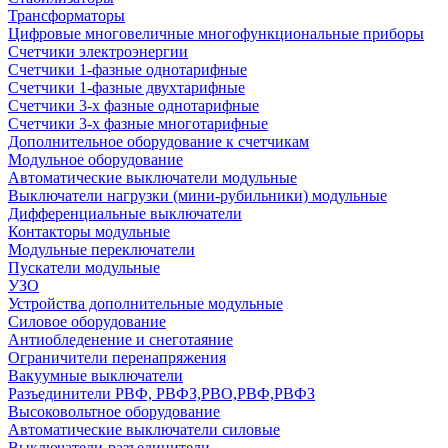
Трансформаторы
Цифровые многовеличные многофункциональные приборы
Счетчики электроэнергии
Счетчики 1-фазные однотарифные
Счетчики 1-фазные двухтарифные
Счетчики 3-х фазные однотарифные
Счетчики 3-х фазные многотарифные
Дополнительное оборудование к счетчикам
Модульное оборудование
Автоматические выключатели модульные
Выключатели нагрузки (мини-рубильники) модульные
Дифференциальные выключатели
Контакторы модульные
Модульные переключатели
Пускатели модульные
УЗО
Устройства дополнительные модульные
Силовое оборудование
Антиобледенение и снеготаяние
Ограничители перенапряжения
Вакуумные выключатели
Разъединители РВФ, РВФЗ,РВО,РВФ,РВФЗ
Высоковольтное оборудование
Автоматические выключатели cиловые
Выключатели-разъединители