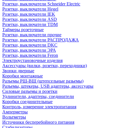
Розетки, выключатели Schneider Electric
Розетки, выключатели Hegel
Розетки, выключатели IEK
Розетки, выключатели ASD
Розетки, выключатели TDM
Таймеры розеточные
Розетки, выключатели прочие
Розетки, выключатели РАСПРОДАЖА
Розетки, выключатели DKC
Розетки, выключатели ЭРА
Розетки, выключатели Feron
Электроустановочные изделия
Аксессуары (вилки, розетки, переходники)
Звонки дверные
Коробки монтажные
Разъемы РШ-ВШ (штепсельные разьемы)
Разъемы, штекеры, USB адаптеры, аксессуары
Силовые разъемы и розетки
Удлинители, адаптеры, соединители
Коробки соединительные
Контроль, измерение электропитания
Амперметры
Вольтметры
Источники бесперебойного питания
Стабилизаторы