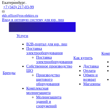
Екатеринбург
+7 (343) 217-03-99
ekb.office@ros-elektro.ru
Вход в оптовую систему для юр. лиц
Услуги
B2B-портал для юр. лиц
Поставка
электрооборудования
Комп
Поставка
Как купить
электрооборудования
Собственное производство
Доставка
ЩО
Оплата
Бренды
Производство
Обмен и
щитового
возврат
оборудования
Магазины
Комплексная
молниезащита
Молниезащита
зданий и
сооружений