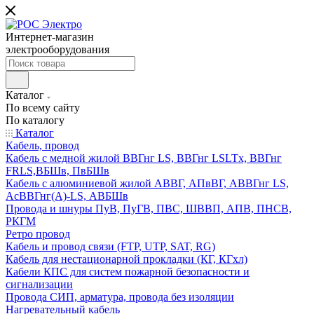
Интернет-магазин
электрооборудования
Каталог
По всему сайту
По каталогу
Каталог
Кабель, провод
Кабель с медной жилой ВВГнг LS, ВВГнг LSLTx, ВВГнг
FRLS,ВБШв, ПвБШв
Кабель с алюминиевой жилой АВВГ, АПвВГ, АВВГнг LS,
АсВВГнг(А)-LS, АВБШв
Провода и шнуры ПуВ, ПуГВ, ПВС, ШВВП, АПВ, ПНСВ,
РКГМ
Ретро провод
Кабель и провод связи (FTP, UTP, SAT, RG)
Кабель для нестационарной прокладки (КГ, КГхл)
Кабели КПС для систем пожарной безопасности и
сигнализации
Провода СИП, арматура, провода без изоляции
Нагревательный кабель