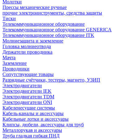
Молотки
Прессы механические ручные
прочие электроинструменты, средства защиты
Тиски
Телекоммуникационное оборудование
Телекоммуникационное оборудование GENERICA
Телекоммуникационное оборудование ITK
Молниезащита и заземление
Головка молниеотвода
Держатели проводника
Мачта
Заземление
Проводники
Сопутствующие товары
Разрядные счётчики, тестеры, магнето, УЗИП
Электродвигатели
Электродвигатели IEK
Электродвигатели TDM
Электродвигатели ONI
Кабеленесущие системы
Кабель-каналы и аксессуары
Кабельные лотки и аксессуары
Клипсы, дюбели, аксессуары для труб
Металлорукав и аксессуары
Труба гладкая гибкая ПНД