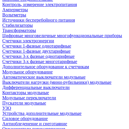
Контроль, измерение электропитания
Амперметры
Вольтметры
Источники бесперебойного питания
Стабилизаторы
Трансформаторы
Цифровые многовеличные многофункциональные приборы
Счетчики электроэнергии
Счетчики 1-фазные однотарифные
Счетчики 1-фазные двухтарифные
Счетчики 3-х фазные однотарифные
Счетчики 3-х фазные многотарифные
Дополнительное оборудование к счетчикам
Модульное оборудование
Автоматические выключатели модульные
Выключатели нагрузки (мини-рубильники) модульные
Дифференциальные выключатели
Контакторы модульные
Модульные переключатели
Пускатели модульные
УЗО
Устройства дополнительные модульные
Силовое оборудование
Антиобледенение и снеготаяние
Ограничители перенапряжения