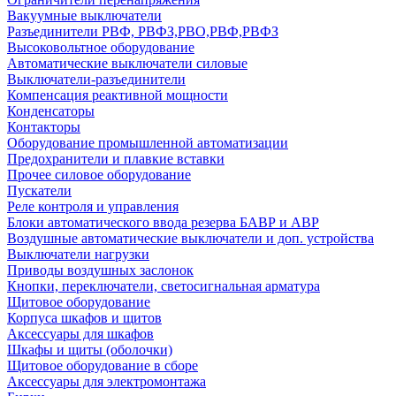
Вакуумные выключатели
Разъединители РВФ, РВФЗ,РВО,РВФ,РВФЗ
Высоковольтное оборудование
Автоматические выключатели cиловые
Выключатели-разъединители
Компенсация реактивной мощности
Конденсаторы
Контакторы
Оборудование промышленной автоматизации
Предохранители и плавкие вставки
Прочее силовое оборудование
Пускатели
Реле контроля и управления
Блоки автоматического ввода резерва БАВР и АВР
Воздушные автоматические выключатели и доп. устройства
Выключатели нагрузки
Приводы воздушных заслонок
Кнопки, переключатели, светосигнальная арматура
Щитовое оборудование
Корпуса шкафов и щитов
Аксессуары для шкафов
Шкафы и щиты (оболочки)
Щитовое оборудование в сборе
Аксессуары для электромонтажа