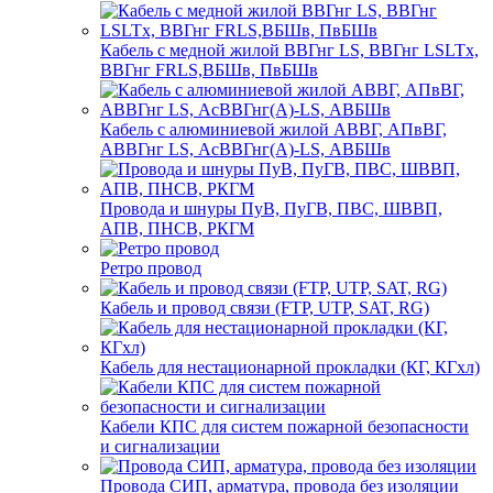
Кабель с медной жилой ВВГнг LS, ВВГнг LSLTx,
ВВГнг FRLS,ВБШв, ПвБШв
Кабель с алюминиевой жилой АВВГ, АПвВГ,
АВВГнг LS, АсВВГнг(А)-LS, АВБШв
Провода и шнуры ПуВ, ПуГВ, ПВС, ШВВП,
АПВ, ПНСВ, РКГМ
Ретро провод
Кабель и провод связи (FTP, UTP, SAT, RG)
Кабель для нестационарной прокладки (КГ, КГхл)
Кабели КПС для систем пожарной безопасности
и сигнализации
Провода СИП, арматура, провода без изоляции