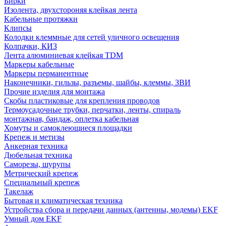
Бирки
Изолента, двухстороняя клейкая лента
Кабельные протяжки
Клипсы
Колодки клеммные для сетей уличного освещения
Колпачки, КИЗ
Лента алюминиевая клейкая TDM
Маркеры кабельные
Маркеры перманентные
Наконечники, гильзы, разъемы, шайбы, клеммы, ЗВИ
Прочие изделия для монтажа
Скобы пластиковые для крепления проводов
Термоусадочные трубки, перчатки, ленты, спираль
монтажная, бандаж, оплетка кабельная
Хомуты и самоклеющиеся площадки
Крепеж и метизы
Анкерная техника
Дюбельная техника
Саморезы, шурупы
Метрический крепеж
Специальный крепеж
Такелаж
Бытовая и климатическая техника
Устройства сбора и передачи данных (антенны, модемы) EKF
Умный дом EKF