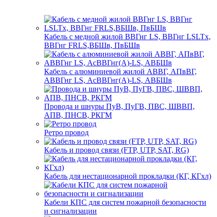
Кабель с медной жилой ВВГнг LS, ВВГнг LSLTx,
ВВГнг FRLS,ВБШв, ПвБШв
Кабель с алюминиевой жилой АВВГ, АПвВГ,
АВВГнг LS, АсВВГнг(А)-LS, АВБШв
Провода и шнуры ПуВ, ПуГВ, ПВС, ШВВП,
АПВ, ПНСВ, РКГМ
Ретро провод
Кабель и провод связи (FTP, UTP, SAT, RG)
Кабель для нестационарной прокладки (КГ, КГхл)
Кабели КПС для систем пожарной безопасности
и сигнализации