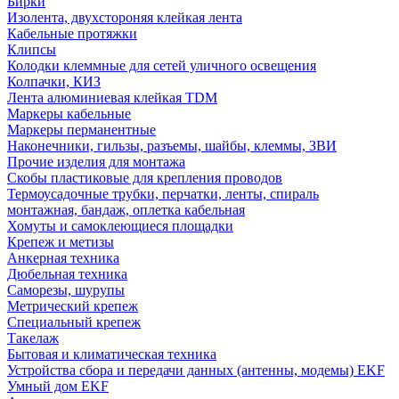
Бирки
Изолента, двухстороняя клейкая лента
Кабельные протяжки
Клипсы
Колодки клеммные для сетей уличного освещения
Колпачки, КИЗ
Лента алюминиевая клейкая TDM
Маркеры кабельные
Маркеры перманентные
Наконечники, гильзы, разъемы, шайбы, клеммы, ЗВИ
Прочие изделия для монтажа
Скобы пластиковые для крепления проводов
Термоусадочные трубки, перчатки, ленты, спираль
монтажная, бандаж, оплетка кабельная
Хомуты и самоклеющиеся площадки
Крепеж и метизы
Анкерная техника
Дюбельная техника
Саморезы, шурупы
Метрический крепеж
Специальный крепеж
Такелаж
Бытовая и климатическая техника
Устройства сбора и передачи данных (антенны, модемы) EKF
Умный дом EKF