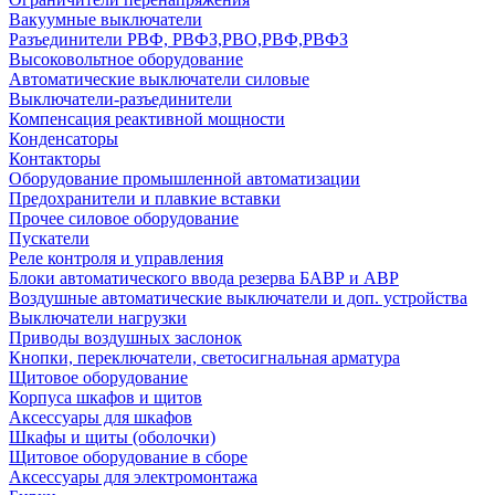
Вакуумные выключатели
Разъединители РВФ, РВФЗ,РВО,РВФ,РВФЗ
Высоковольтное оборудование
Автоматические выключатели cиловые
Выключатели-разъединители
Компенсация реактивной мощности
Конденсаторы
Контакторы
Оборудование промышленной автоматизации
Предохранители и плавкие вставки
Прочее силовое оборудование
Пускатели
Реле контроля и управления
Блоки автоматического ввода резерва БАВР и АВР
Воздушные автоматические выключатели и доп. устройства
Выключатели нагрузки
Приводы воздушных заслонок
Кнопки, переключатели, светосигнальная арматура
Щитовое оборудование
Корпуса шкафов и щитов
Аксессуары для шкафов
Шкафы и щиты (оболочки)
Щитовое оборудование в сборе
Аксессуары для электромонтажа