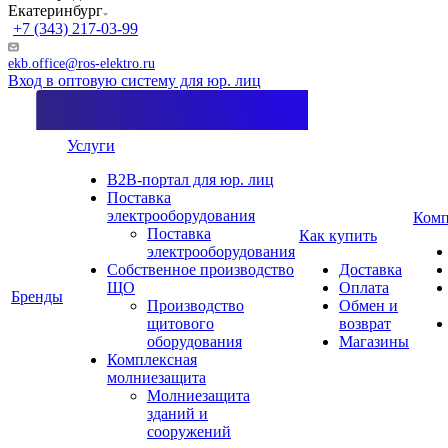
Екатеринбург
+7 (343) 217-03-99
ekb.office@ros-elektro.ru
Вход в оптовую систему для юр. лиц
Услуги
B2B-портал для юр. лиц
Поставка
электрооборудования
Комп
Поставка
Как купить
электрооборудования
Собственное производство
Доставка
ЩО
Оплата
Бренды
Производство
Обмен и
щитового
возврат
оборудования
Магазины
Комплексная
молниезащита
Молниезащита
зданий и
сооружений