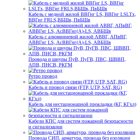
Кабель с медной жилой ВВГнг LS, ВВГнг LSLTx,
ВВГнг FRLS,ВБШв, ПвБШв
Кабель с алюминиевой жилой АВВГ, АПвВГ,
АВВГнг LS, АсВВГнг(А)-LS, АВБШв
Провода и шнуры ПуВ, ПуГВ, ПВС, ШВВП,
АПВ, ПНСВ, РКГМ
Ретро провод
Кабель и провод связи (FTP, UTP, SAT, RG)
Кабель для нестационарной прокладки (КГ, КГхл)
Кабели КПС для систем пожарной безопасности
и сигнализации
Провода СИП, арматура, провода без изоляции