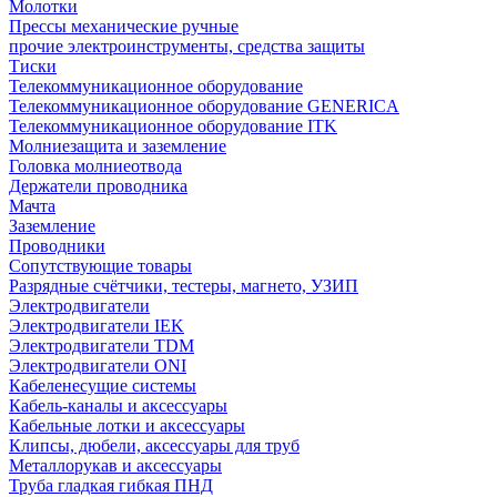
Молотки
Прессы механические ручные
прочие электроинструменты, средства защиты
Тиски
Телекоммуникационное оборудование
Телекоммуникационное оборудование GENERICA
Телекоммуникационное оборудование ITK
Молниезащита и заземление
Головка молниеотвода
Держатели проводника
Мачта
Заземление
Проводники
Сопутствующие товары
Разрядные счётчики, тестеры, магнето, УЗИП
Электродвигатели
Электродвигатели IEK
Электродвигатели TDM
Электродвигатели ONI
Кабеленесущие системы
Кабель-каналы и аксессуары
Кабельные лотки и аксессуары
Клипсы, дюбели, аксессуары для труб
Металлорукав и аксессуары
Труба гладкая гибкая ПНД