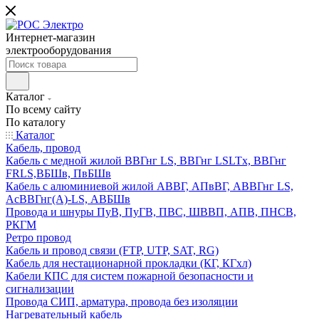
Интернет-магазин
электрооборудования
Каталог
По всему сайту
По каталогу
Каталог
Кабель, провод
Кабель с медной жилой ВВГнг LS, ВВГнг LSLTx, ВВГнг
FRLS,ВБШв, ПвБШв
Кабель с алюминиевой жилой АВВГ, АПвВГ, АВВГнг LS,
АсВВГнг(А)-LS, АВБШв
Провода и шнуры ПуВ, ПуГВ, ПВС, ШВВП, АПВ, ПНСВ,
РКГМ
Ретро провод
Кабель и провод связи (FTP, UTP, SAT, RG)
Кабель для нестационарной прокладки (КГ, КГхл)
Кабели КПС для систем пожарной безопасности и
сигнализации
Провода СИП, арматура, провода без изоляции
Нагревательный кабель