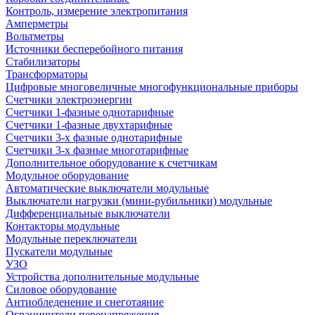
Контроль, измерение электропитания
Амперметры
Вольтметры
Источники бесперебойного питания
Стабилизаторы
Трансформаторы
Цифровые многовеличные многофункциональные приборы
Счетчики электроэнергии
Счетчики 1-фазные однотарифные
Счетчики 1-фазные двухтарифные
Счетчики 3-х фазные однотарифные
Счетчики 3-х фазные многотарифные
Дополнительное оборудование к счетчикам
Модульное оборудование
Автоматические выключатели модульные
Выключатели нагрузки (мини-рубильники) модульные
Дифференциальные выключатели
Контакторы модульные
Модульные переключатели
Пускатели модульные
УЗО
Устройства дополнительные модульные
Силовое оборудование
Антиобледенение и снеготаяние
Ограничители перенапряжения