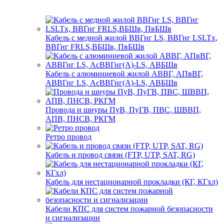
Кабель с медной жилой ВВГнг LS, ВВГнг LSLTx,
ВВГнг FRLS,ВБШв, ПвБШв
Кабель с алюминиевой жилой АВВГ, АПвВГ,
АВВГнг LS, АсВВГнг(А)-LS, АВБШв
Провода и шнуры ПуВ, ПуГВ, ПВС, ШВВП,
АПВ, ПНСВ, РКГМ
Ретро провод
Кабель и провод связи (FTP, UTP, SAT, RG)
Кабель для нестационарной прокладки (КГ, КГхл)
Кабели КПС для систем пожарной безопасности
и сигнализации