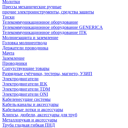
Молотки
Прессы механические ручные
прочие электроинструменты, средства защиты
Тиски
Телекоммуникационное оборудование
Телекоммуникационное оборудование GENERICA
Телекоммуникационное оборудование ITK
Молниезащита и заземление
Головка молниеотвода
Держатели проводника
Мачта
Заземление
Проводники
Сопутствующие товары
Разрядные счётчики, тестеры, магнето, УЗИП
Электродвигатели
Электродвигатели IEK
Электродвигатели TDM
Электродвигатели ONI
Кабеленесущие системы
Кабель-каналы и аксессуары
Кабельные лотки и аксессуары
Клипсы, дюбели, аксессуары для труб
Металлорукав и аксессуары
Труба гладкая гибкая ПНД