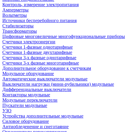
Контроль, измерение электропитания
Амперметры
Вольтметры
Источники бесперебойного питания
Стабилизаторы
Трансформаторы
Цифровые многовеличные многофункциональные приборы
Счетчики электроэнергии
Счетчики 1-фазные однотарифные
Счетчики 1-фазные двухтарифные
Счетчики 3-х фазные однотарифные
Счетчики 3-х фазные многотарифные
Дополнительное оборудование к счетчикам
Модульное оборудование
Автоматические выключатели модульные
Выключатели нагрузки (мини-рубильники) модульные
Дифференциальные выключатели
Контакторы модульные
Модульные переключатели
Пускатели модульные
УЗО
Устройства дополнительные модульные
Силовое оборудование
Антиобледенение и снеготаяние
Ограничители перенапряжения