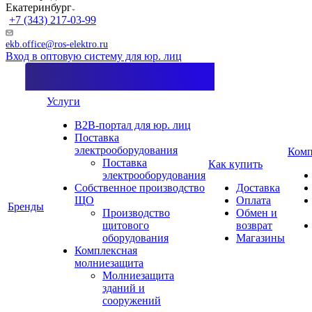
Екатеринбург
+7 (343) 217-03-99
ekb.office@ros-elektro.ru
Вход в оптовую систему для юр. лиц
Услуги
B2B-портал для юр. лиц
Поставка
электрооборудования
Комп
Поставка
Как купить
электрооборудования
Собственное производство
Доставка
ЩО
Оплата
Бренды
Производство
Обмен и
щитового
возврат
оборудования
Магазины
Комплексная
молниезащита
Молниезащита
зданий и
сооружений