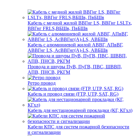
Кабель с медной жилой ВВГнг LS, ВВГнг LSLTx,
ВВГнг FRLS,ВБШв, ПвБШв
Кабель с алюминиевой жилой АВВГ, АПвВГ,
АВВГнг LS, АсВВГнг(А)-LS, АВБШв
Провода и шнуры ПуВ, ПуГВ, ПВС, ШВВП,
АПВ, ПНСВ, РКГМ
Ретро провод
Кабель и провод связи (FTP, UTP, SAT, RG)
Кабель для нестационарной прокладки (КГ, КГхл)
Кабели КПС для систем пожарной безопасности
и сигнализации