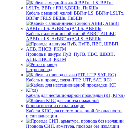
Кабель с медной жилой ВВГнг LS, ВВГнг LSLTx,
ВВГнг FRLS,ВБШв, ПвБШв
Кабель с алюминиевой жилой АВВГ, АПвВГ,
АВВГнг LS, АсВВГнг(А)-LS, АВБШв
Провода и шнуры ПуВ, ПуГВ, ПВС, ШВВП,
АПВ, ПНСВ, РКГМ
Ретро провод
Кабель и провод связи (FTP, UTP, SAT, RG)
Кабель для нестационарной прокладки (КГ, КГхл)
Кабели КПС для систем пожарной безопасности
и сигнализации
Провода СИП, арматура, провода без изоляции