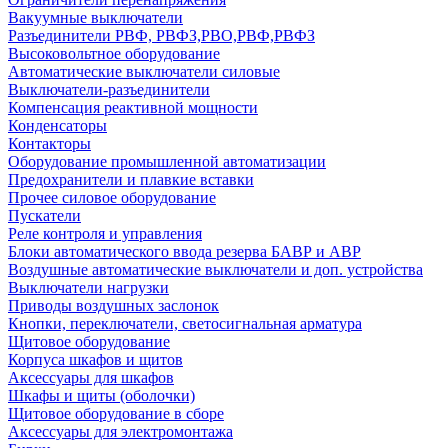
Вакуумные выключатели
Разъединители РВФ, РВФЗ,РВО,РВФ,РВФЗ
Высоковольтное оборудование
Автоматические выключатели cиловые
Выключатели-разъединители
Компенсация реактивной мощности
Конденсаторы
Контакторы
Оборудование промышленной автоматизации
Предохранители и плавкие вставки
Прочее силовое оборудование
Пускатели
Реле контроля и управления
Блоки автоматического ввода резерва БАВР и АВР
Воздушные автоматические выключатели и доп. устройства
Выключатели нагрузки
Приводы воздушных заслонок
Кнопки, переключатели, светосигнальная арматура
Щитовое оборудование
Корпуса шкафов и щитов
Аксессуары для шкафов
Шкафы и щиты (оболочки)
Щитовое оборудование в сборе
Аксессуары для электромонтажа