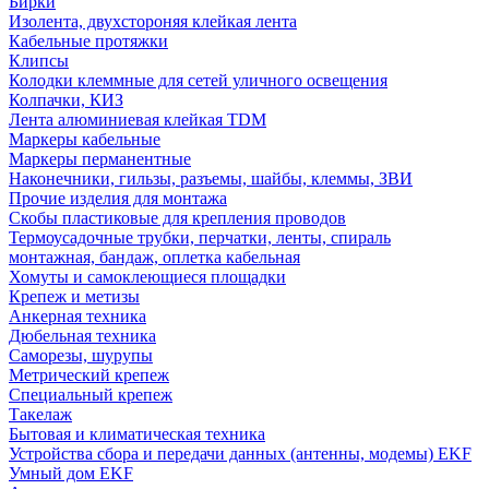
Бирки
Изолента, двухстороняя клейкая лента
Кабельные протяжки
Клипсы
Колодки клеммные для сетей уличного освещения
Колпачки, КИЗ
Лента алюминиевая клейкая TDM
Маркеры кабельные
Маркеры перманентные
Наконечники, гильзы, разъемы, шайбы, клеммы, ЗВИ
Прочие изделия для монтажа
Скобы пластиковые для крепления проводов
Термоусадочные трубки, перчатки, ленты, спираль
монтажная, бандаж, оплетка кабельная
Хомуты и самоклеющиеся площадки
Крепеж и метизы
Анкерная техника
Дюбельная техника
Саморезы, шурупы
Метрический крепеж
Специальный крепеж
Такелаж
Бытовая и климатическая техника
Устройства сбора и передачи данных (антенны, модемы) EKF
Умный дом EKF