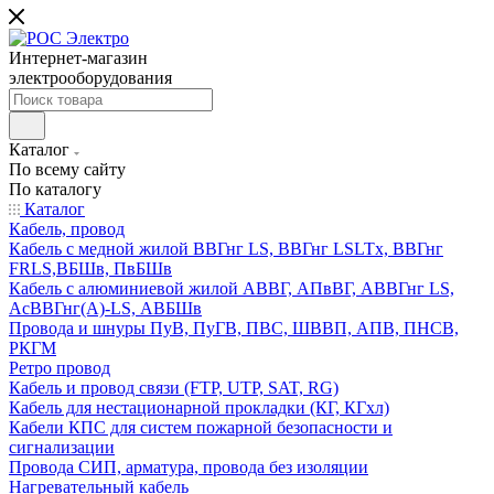
Интернет-магазин
электрооборудования
Каталог
По всему сайту
По каталогу
Каталог
Кабель, провод
Кабель с медной жилой ВВГнг LS, ВВГнг LSLTx, ВВГнг
FRLS,ВБШв, ПвБШв
Кабель с алюминиевой жилой АВВГ, АПвВГ, АВВГнг LS,
АсВВГнг(А)-LS, АВБШв
Провода и шнуры ПуВ, ПуГВ, ПВС, ШВВП, АПВ, ПНСВ,
РКГМ
Ретро провод
Кабель и провод связи (FTP, UTP, SAT, RG)
Кабель для нестационарной прокладки (КГ, КГхл)
Кабели КПС для систем пожарной безопасности и
сигнализации
Провода СИП, арматура, провода без изоляции
Нагревательный кабель